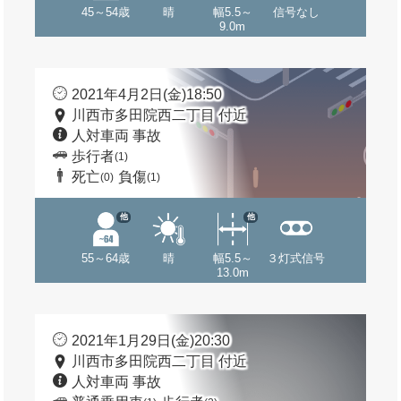
45～54歳
晴
幅5.5～
信号なし
9.0m
2021年4月2日(金)18:50
川西市多田院西二丁目 付近
人対車両 事故
歩行者
(1)
死亡
負傷
(0)
(1)
他
他
55～64歳
晴
幅5.5～
３灯式信号
13.0m
2021年1月29日(金)20:30
川西市多田院西二丁目 付近
人対車両 事故