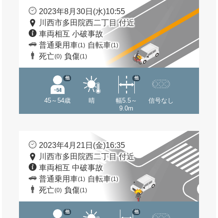
2023年8月30日(水)10:55
川西市多田院西二丁目 付近
車両相互 小破事故
普通乗用車
自転車
(1)
(1)
死亡
負傷
(0)
(1)
他
他
45～54歳
晴
幅5.5～
信号なし
9.0m
2023年4月21日(金)16:35
川西市多田院西二丁目 付近
車両相互 中破事故
普通乗用車
自転車
(1)
(1)
死亡
負傷
(0)
(1)
他
他