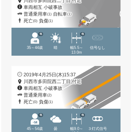
川西市多田院西二丁目 付近
車両相互 小破事故
普通乗用車
自転車
(1)
(1)
死亡
負傷
(0)
(1)
他
他
35～44歳
晴
幅5.5～
信号なし
13.0m
2019年4月25日(木)15:37
川西市多田院西二丁目 付近
車両相互 小破事故
普通乗用車
(2)
死亡
負傷
(0)
(1)
他
他
45～54歳
曇
幅9.0～
３灯式信号