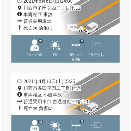
2021年6月6日(日)14:00
川西市多田院西二丁目 付近
車両相互 事故
普通乗用車
(2)
死亡
負傷
(0)
(1)
他
他
45～54歳
晴
幅5.5～
信号なし
9.0m
2021年4月10日(土)15:25
川西市多田院西二丁目 付近
車両相互 小破事故
普通乗用車
普通自動二輪小
(1)
(1)
死亡
負傷
(0)
(1)
他
他