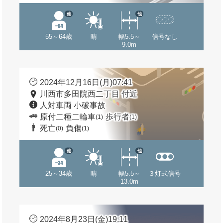
他
他
55～64歳
晴
幅5.5～
信号なし
9.0m
2024年12月16日(月)07:41
川西市多田院西二丁目 付近
人対車両 小破事故
原付二種二輪車
歩行者
(1)
(1)
死亡
負傷
(0)
(1)
他
他
25～34歳
晴
幅5.5～
３灯式信号
13.0m
2024年8月23日(金)19:11