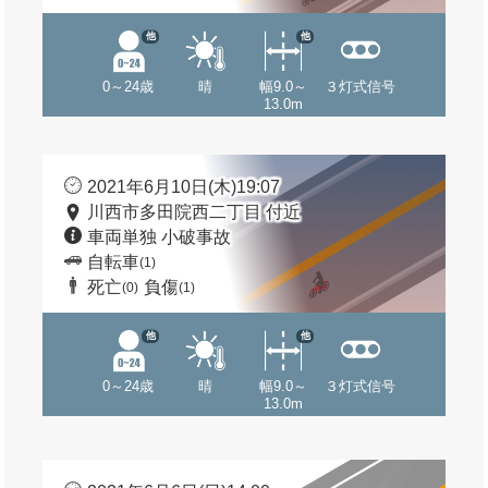
他
他
0～24歳
晴
幅9.0～
３灯式信号
13.0m
2021年6月10日(木)19:07
川西市多田院西二丁目 付近
車両単独 小破事故
自転車
(1)
死亡
負傷
(0)
(1)
他
他
0～24歳
晴
幅9.0～
３灯式信号
13.0m