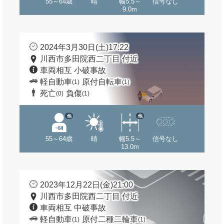
55～64歳
晴
幅5.5～
信号なし
9.0m
2024年3月30日(土)17:22
川西市多田院西二丁目 付近
車両相互 小破事故
軽自動車
原付自転車
(1)
(1)
死亡
負傷
(0)
(1)
他
他
55～64歳
晴
幅5.5～
信号なし
13.0m
2023年12月22日(金)21:00
川西市多田院西二丁目 付近
車両相互 中破事故
軽自動車
原付二種二輪車
(1)
(1)