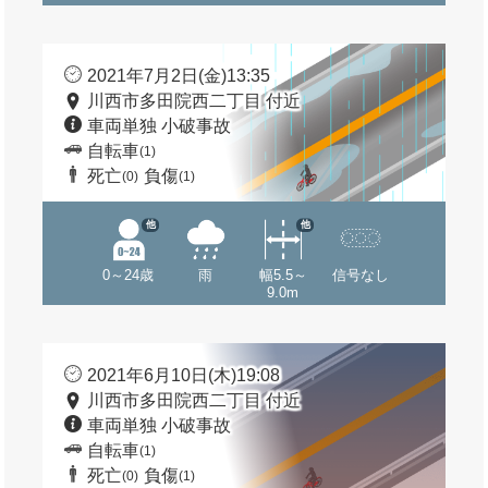
2021年7月2日(金)13:35
川西市多田院西二丁目 付近
車両単独 小破事故
自転車
(1)
死亡
負傷
(0)
(1)
他
他
0～24歳
雨
幅5.5～
信号なし
9.0m
2021年6月10日(木)19:08
川西市多田院西二丁目 付近
車両単独 小破事故
自転車
(1)
死亡
負傷
(0)
(1)