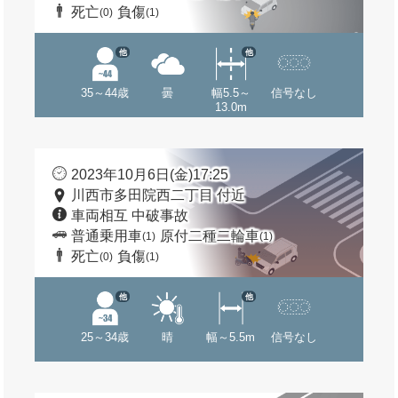
死亡
負傷
(0)
(1)
他
他
35～44歳
曇
幅5.5～
信号なし
13.0m
2023年10月6日(金)17:25
川西市多田院西二丁目 付近
車両相互 中破事故
普通乗用車
原付二種二輪車
(1)
(1)
死亡
負傷
(0)
(1)
他
他
25～34歳
晴
幅～5.5m
信号なし