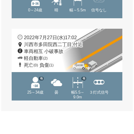
0～24歳
晴
幅～5.5m
信号なし
2022年7月27日(水)17:02
川西市多田院西二丁目 付近
車両相互 小破事故
軽自動車
(2)
死亡
負傷
(0)
(1)
他
他
25～34歳
曇
幅5.5～
３灯式信号
9.0m