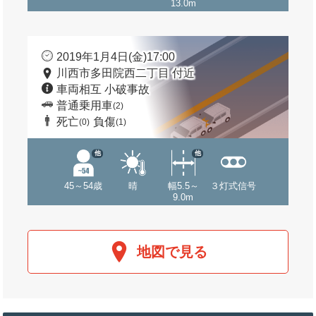
13.0m
2019年1月4日(金)17:00
川西市多田院西二丁目 付近
車両相互 小破事故
普通乗用車
(2)
死亡
負傷
(0)
(1)
他
他
45～54歳
晴
幅5.5～
３灯式信号
9.0m
地図で見る