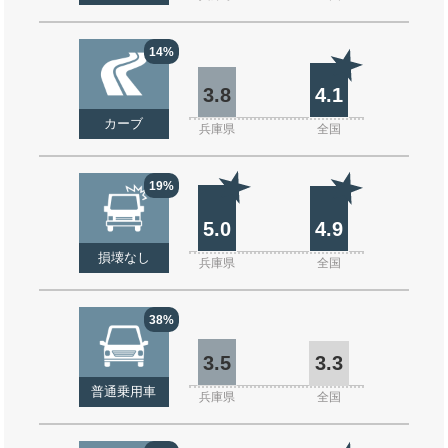
14%
3.8
4.1
カーブ
兵庫県
全国
19%
5.0
4.9
損壊なし
兵庫県
全国
38%
3.5
3.3
普通乗用車
兵庫県
全国