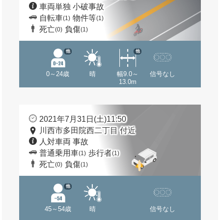
車両単独 小破事故
自転車
物件等
(1)
(1)
死亡
負傷
(0)
(1)
他
他
0～24歳
晴
幅9.0～
信号なし
13.0m
2021年7月31日(土)11:50
川西市多田院西二丁目 付近
人対車両 事故
普通乗用車
歩行者
(1)
(1)
死亡
負傷
(0)
(1)
他
45～54歳
晴
信号なし