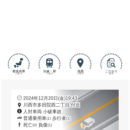
都道府県
沿線・駅
地図
こだわり
で探す
で探す
で探す
条件
2024年12月20日(金)19:43
川西市多田院西二丁目 付近
人対車両 小破事故
普通乗用車
歩行者
(1)
(1)
死亡
負傷
(0)
(1)