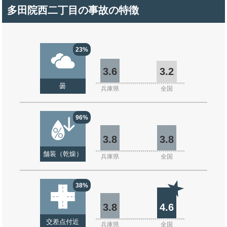
多田院西二丁目の事故の特徴
23%
3.6
3.2
曇
兵庫県
全国
96%
3.8
3.8
舗装（乾燥）
兵庫県
全国
38%
3.8
4.6
交差点付近
兵庫県
全国