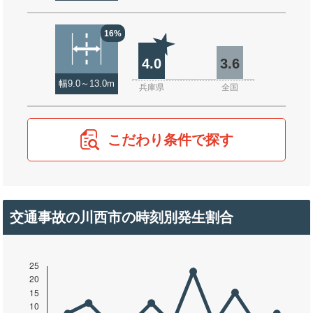
16%
4.0
3.6
幅9.0～13.0m
兵庫県
全国
こだわり条件で探す
交通事故の川西市の時刻別発生割合