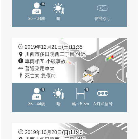
他
25～34歳
晴
信号なし
2019年12月21日(土)11:35
川西市多田院西二丁目 付近
車両相互 小破事故
普通乗用車
(2)
死亡
負傷
(0)
(1)
他
他
35～44歳
晴
幅～5.5m
３灯式信号
2019年10月20日(日)11:40