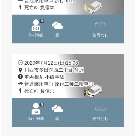
普通乗用車
歩行者
(1)
(2)
死亡
負傷
(0)
(2)
他
0～24歳
曇
信号なし
2020年7月12日(日)15:08
川西市多田院西二丁目 付近
車両相互 小破事故
普通乗用車
原付二種二輪車
(1)
(1)
死亡
負傷
(0)
(1)
他
35～44歳
曇
信号なし