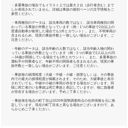
・多重事故の場合でもイラスト上では最大２台（歩行者含む）まで
しか表現されていません。詳細は事故の個別ページの文字情報をご
参照ください。
・車両種別のデータは、該当車両の数ではなく、該当車両種別の関
わっている事故の件数となっています（例：1つの事故で2台以上の
普通自動車が衝突した場合でも1件とカウント）。また、不明車両が
含まれるため、現実の事故件数と一致しない場合がございます。ご
注意ください。
・年齢のデータは、該当年齢の人数ではなく、該当年齢人物の関わ
っている事故の件数となっています（例：1つの事故で2人以上の25
～34歳が関係している場合でも1件とカウント）。また、多重事故の
運転手や同乗者など、年齢不明の関係者も含まれるため、現実の事
故件数と一致しない場合がございます。ご注意ください。
・事故毎の損壊程度（大破・中破・小破・損害なし）は、その事故
内での最大の損壊程度が掲載されます。そのため、大破事故と表示
されていても、中破や小破の車両が存在する場合がございます。同
様に死亡者のいる事故は死亡事故と表記していますが、他に負傷者
が存在する場合がございます。予めご了承ください。
・事故発生地点の町丁目は2020年国勢調査時点の住所情報を元に推
定しています。現在の町丁目名と異なる場合がございますので、あ
らかじめご了承ください。