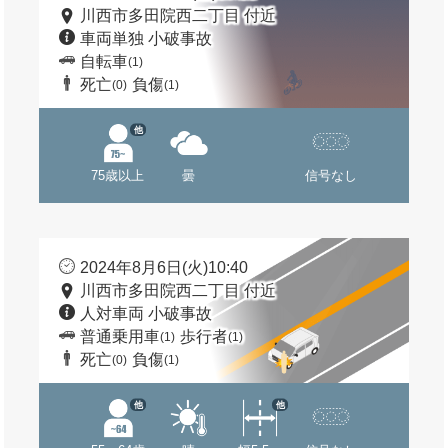
川西市多田院西二丁目 付近
車両単独 小破事故
自転車
(1)
死亡
負傷
(0)
(1)
他
75歳以上
曇
信号なし
2024年8月6日(火)10:40
川西市多田院西二丁目 付近
人対車両 小破事故
普通乗用車
歩行者
(1)
(1)
死亡
負傷
(0)
(1)
他
他