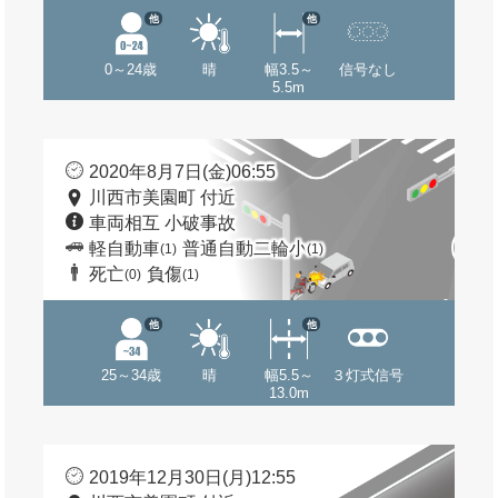
他
他
0～24歳
晴
幅3.5～
信号なし
5.5m
2020年8月7日(金)06:55
川西市美園町 付近
車両相互 小破事故
軽自動車
普通自動二輪小
(1)
(1)
死亡
負傷
(0)
(1)
他
他
25～34歳
晴
幅5.5～
３灯式信号
13.0m
2019年12月30日(月)12:55