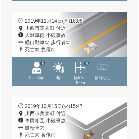
2019年11月14日(木)18:08
川西市美園町 付近
人対車両 小破事故
軽自動車
歩行者
(1)
(1)
死亡
負傷
(0)
(1)
他
他
0～24歳
晴
幅5.5～
信号なし
9.0m
2019年10月15日(火)15:47
川西市美園町 付近
車両相互 小破事故
自転車
(2)
死亡
負傷
(0)
(1)