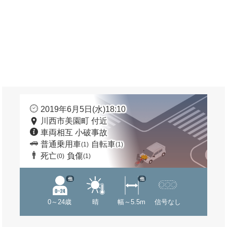
2019年6月5日(水)18:10
川西市美園町 付近
車両相互 小破事故
普通乗用車
自転車
(1)
(1)
死亡
負傷
(0)
(1)
他
他
0～24歳
晴
幅～5.5m
信号なし