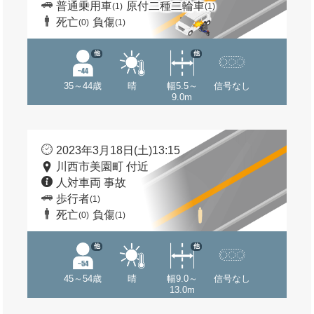
普通乗用車
原付二種二輪車
(1)
(1)
死亡
負傷
(0)
(1)
他
他
35～44歳
晴
幅5.5～
信号なし
9.0m
2023年3月18日(土)13:15
川西市美園町 付近
人対車両 事故
歩行者
(1)
死亡
負傷
(0)
(1)
他
他
45～54歳
晴
幅9.0～
信号なし
13.0m