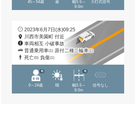
45～54歳
曇
幅5.5～
３灯式信号
9.0m
2023年6月7日(水)09:25
川西市美園町 付近
車両相互 小破事故
普通乗用車
原付二種二輪車
(1)
(1)
死亡
負傷
(0)
(1)
他
他
0～24歳
晴
幅5.5～
信号なし
9.0m