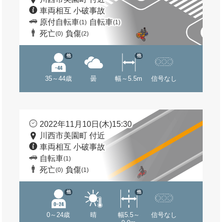
車両相互 小破事故
原付自転車
自転車
(1)
(1)
死亡
負傷
(0)
(2)
他
他
35～44歳
曇
幅～5.5m
信号なし
2022年11月10日(木)15:30
川西市美園町 付近
車両相互 小破事故
自転車
(1)
死亡
負傷
(0)
(1)
他
他
0～24歳
晴
幅5.5～
信号なし