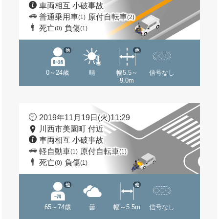
車両相互 小破事故
普通乗用車
原付自転車
(1)
(2)
死亡
負傷
(0)
(1)
他
他
0～24歳
晴
幅5.5～
信号なし
9.0m
2019年11月19日(火)11:29
川西市美園町 付近
車両相互 小破事故
軽自動車
原付自転車
(1)
(1)
死亡
負傷
(0)
(1)
他
他
65～74歳
曇
幅～5.5m
信号なし