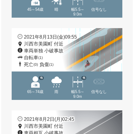
45～54歳
晴
幅5.5～
信号なし
9.0m
2021年8月13日(金)09:55
川西市美園町 付近
車両単独 小破事故
自転車
(1)
死亡
負傷
(0)
(1)
他
他
65～74歳
雨
幅5.5～
信号なし
9.0m
2021年8月2日(月)02:45
川西市美園町 付近
車両相互 小破事故