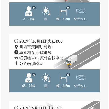
他
他
0～24歳
晴
幅～5.5m
信号なし
2019年10月1日(火)14:00
川西市美園町 付近
車両相互 小破事故
軽貨物車
原付自転車
(1)
(1)
死亡
負傷
(0)
(1)
他
他
65～74歳
晴
幅～3.5m
信号なし
2019年9月21日(土)11:38