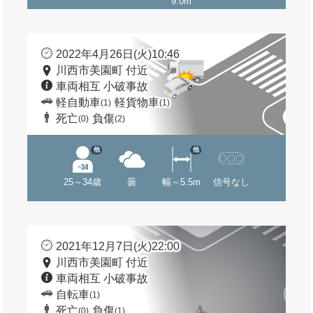
9.0m
2022年4月26日(火)10:46
川西市美園町 付近
車両相互 小破事故
軽自動車
軽貨物車
(1)
(1)
死亡
負傷
(0)
(2)
他
他
25～34歳
曇
幅～5.5m
信号なし
2021年12月7日(火)22:00
川西市美園町 付近
車両相互 小破事故
自転車
(1)
死亡
負傷
(0)
(1)