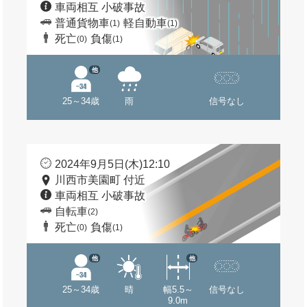
車両相互 小破事故
普通貨物車
軽自動車
(1)
(1)
死亡
負傷
(0)
(1)
他
25～34歳
雨
信号なし
2024年9月5日(木)12:10
川西市美園町 付近
車両相互 小破事故
自転車
(2)
死亡
負傷
(0)
(1)
他
他
25～34歳
晴
幅5.5～
信号なし
9.0m