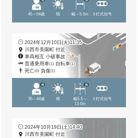
45～54歳
晴
幅～5.5m
３灯式信号
2024年12月10日(火)11:35
川西市美園町 付近
車両相互 小破事故
普通乗用車
自転車
(1)
(1)
死亡
負傷
(0)
(1)
他
他
35～44歳
晴
幅5.5～
３灯式信号
13.0m
2024年10月19日(土)14:40
川西市美園町 付近