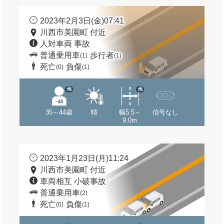
2023年2月3日(金)07:41
川西市美園町 付近
人対車両 事故
普通乗用車
歩行者
(1)
(1)
死亡
負傷
(0)
(1)
他
他
35～44歳
晴
幅5.5～
信号なし
9.0m
2023年1月23日(月)11:24
川西市美園町 付近
車両相互 小破事故
普通乗用車
(2)
死亡
負傷
(0)
(1)