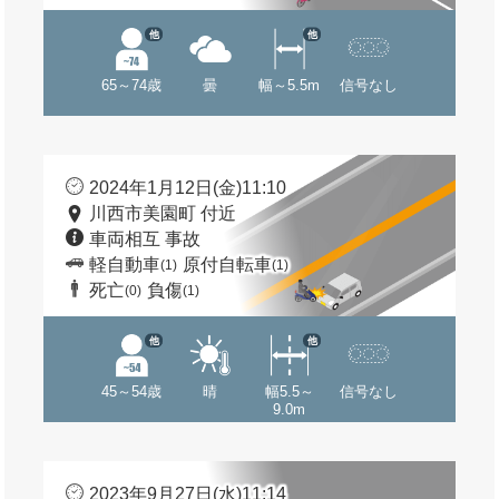
他
他
65～74歳
曇
幅～5.5m
信号なし
2024年1月12日(金)11:10
川西市美園町 付近
車両相互 事故
軽自動車
原付自転車
(1)
(1)
死亡
負傷
(0)
(1)
他
他
45～54歳
晴
幅5.5～
信号なし
9.0m
2023年9月27日(水)11:14