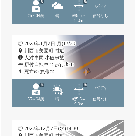
他
他
25～34歳
曇
幅5.5～
信号なし
9.0m
2023年1月2日(月)17:30
川西市美園町 付近
人対車両 小破事故
原付自転車
歩行者
(1)
(1)
死亡
負傷
(0)
(1)
他
他
55～64歳
晴
幅5.5～
信号なし
9.0m
2022年12月7日(水)14:30
川西市美園町 付近