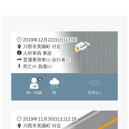
2019年12月22日(日)13:00
川西市美園町 付近
人対車両 事故
普通乗用車
歩行者
(1)
(1)
死亡
負傷
(0)
(1)
他
45～54歳
雨
信号なし
2019年11月30日(土)12:18
川西市美園町 付近