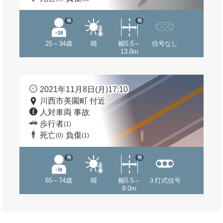
他
他
25～34歳
晴
幅5.5～
信号なし
13.0m
2021年11月8日(月)17:10
川西市美園町 付近
人対車両 事故
歩行者
(1)
死亡
負傷
(0)
(1)
他
他
65～74歳
晴
幅5.5～
３灯式信号
9.0m