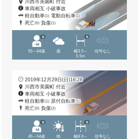
川西市美園町 付近
車両相互 小破事故
軽自動車
電動自転車
(1)
(1)
死亡
負傷
(0)
(1)
他
他
55～64歳
曇
幅3.5～
信号なし
5.5m
2019年12月29日(日)16:28
川西市美園町 付近
車両相互 小破事故
軽自動車
原付自転車
(1)
(1)
死亡
負傷
(0)
(2)
他
他
45～54歳
晴
幅9.0～
信号なし