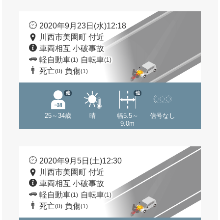
2020年9月23日(水)12:18
川西市美園町 付近
車両相互 小破事故
軽自動車
自転車
(1)
(1)
死亡
負傷
(0)
(1)
他
他
25～34歳
晴
幅5.5～
信号なし
9.0m
2020年9月5日(土)12:30
川西市美園町 付近
車両相互 小破事故
軽自動車
自転車
(1)
(1)
死亡
負傷
(0)
(1)