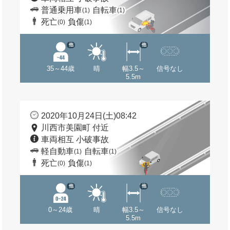
普通乗用車
自転車
(1)
(1)
死亡
負傷
(0)
(1)
他
他
35～44歳
晴
幅3.5～
信号なし
5.5m
2020年10月24日(土)08:42
川西市美園町 付近
車両相互 小破事故
軽自動車
自転車
(1)
(1)
死亡
負傷
(0)
(1)
他
他
0～24歳
晴
幅3.5～
信号なし
5.5m