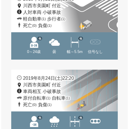
川西市美園町 付近
人対車両 小破事故
軽自動車
歩行者
(1)
(1)
死亡
負傷
(0)
(1)
他
他
0～24歳
曇
幅～5.5m
信号なし
2019年8月24日(土)22:20
川西市美園町 付近
車両相互 小破事故
原付自転車
自転車
(1)
(1)
死亡
負傷
(0)
(1)
他
他