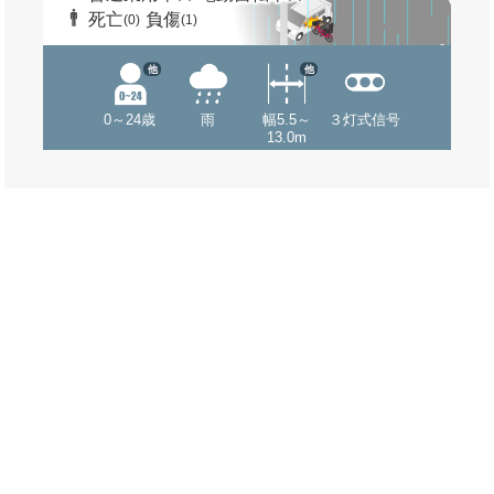
死亡
負傷
(0)
(1)
他
他
0～24歳
雨
幅5.5～
３灯式信号
13.0m