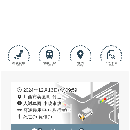
都道府県
沿線・駅
地図
こだわり
で探す
で探す
で探す
条件
2024年12月13日(金)09:59
川西市美園町 付近
人対車両 小破事故
普通乗用車
歩行者
(1)
(1)
死亡
負傷
(0)
(1)
他
他