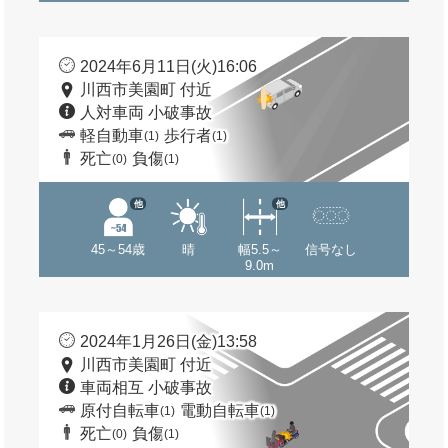
2024年6月11日(火)16:06
川西市美園町 付近
人対車両 小破事故
軽自動車
歩行者
(1)
(1)
死亡
負傷
(0)
(1)
他
他
45～54歳
晴
幅5.5～
信号なし
9.0m
2024年1月26日(金)13:58
川西市美園町 付近
車両相互 小破事故
原付自転車
電動自転車
(1)
(1)
死亡
負傷
(0)
(1)