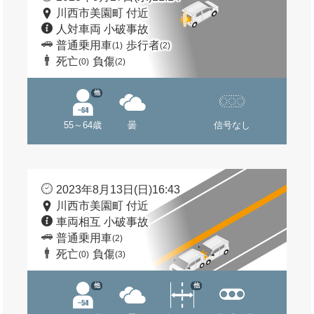
川西市美園町 付近
人対車両 小破事故
普通乗用車
歩行者
(1)
(2)
死亡
負傷
(0)
(2)
他
55～64歳
曇
信号なし
2023年8月13日(日)16:43
川西市美園町 付近
車両相互 小破事故
普通乗用車
(2)
死亡
負傷
(0)
(3)
他
他