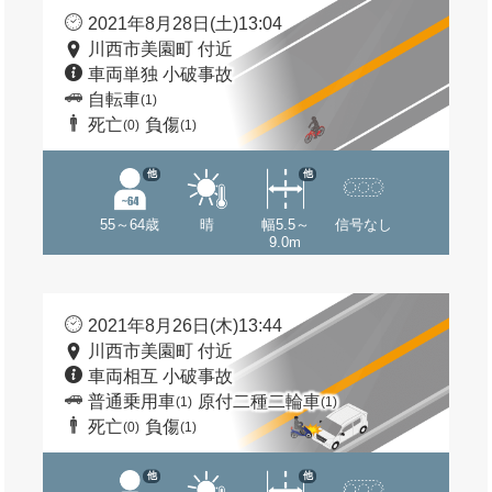
2021年8月28日(土)13:04
川西市美園町 付近
車両単独 小破事故
自転車
(1)
死亡
負傷
(0)
(1)
他
他
55～64歳
晴
幅5.5～
信号なし
9.0m
2021年8月26日(木)13:44
川西市美園町 付近
車両相互 小破事故
普通乗用車
原付二種二輪車
(1)
(1)
死亡
負傷
(0)
(1)
他
他