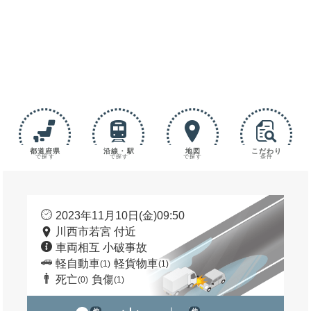
都道府県
沿線・駅
地図
こだわり
で探す
で探す
で探す
条件
2023年11月10日(金)09:50
川西市若宮 付近
車両相互 小破事故
軽自動車
軽貨物車
(1)
(1)
死亡
負傷
(0)
(1)
他
他