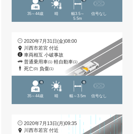
35～44歳
晴
幅3.5～
信号なし
5.5m
2020年7月31日(金)08:00
川西市若宮 付近
車両相互 小破事故
普通乗用車
軽自動車
(1)
(1)
死亡
負傷
(0)
(1)
他
他
35～44歳
晴
幅～3.5m
信号なし
2020年7月13日(月)09:35
川西市若宮 付近