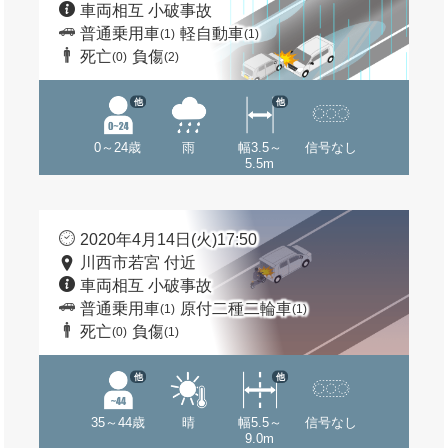
車両相互 小破事故
普通乗用車
軽自動車
(1)
(1)
死亡
負傷
(0)
(2)
他
他
0～24歳
雨
幅3.5～
信号なし
5.5m
2020年4月14日(火)17:50
川西市若宮 付近
車両相互 小破事故
普通乗用車
原付二種二輪車
(1)
(1)
死亡
負傷
(0)
(1)
他
他
35～44歳
晴
幅5.5～
信号なし
9.0m