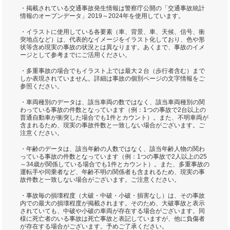
・掲載されている交通事故発生情報は警察庁公開の「交通事故統計
情報のオープンデータ」2019～2024年を使用しています。
・イラストに使用している各要素（車、背景、車、天候、信号、衝
突地点など）は、代表的なイメージをイラスト化しており、色や形
状等含め現実の事故の状況とは異なります。あくまで、事故のイメ
ージとして参考までにご活用ください。
・多重事故の場合でもイラスト上では最大２台（歩行者含む）まで
しか表現されていません。詳細は事故の個別ページの文字情報をご
参照ください。
・車両種別のデータは、該当車両の数ではなく、該当車両種別の関
わっている事故の件数となっています（例：1つの事故で2台以上の
普通自動車が衝突した場合でも1件とカウント）。また、不明車両が
含まれるため、現実の事故件数と一致しない場合がございます。ご
注意ください。
・年齢のデータは、該当年齢の人数ではなく、該当年齢人物の関わ
っている事故の件数となっています（例：1つの事故で2人以上の25
～34歳が関係している場合でも1件とカウント）。また、多重事故の
運転手や同乗者など、年齢不明の関係者も含まれるため、現実の事
故件数と一致しない場合がございます。ご注意ください。
・事故毎の損壊程度（大破・中破・小破・損害なし）は、その事故
内での最大の損壊程度が掲載されます。そのため、大破事故と表示
されていても、中破や小破の車両が存在する場合がございます。同
様に死亡者のいる事故は死亡事故と表記していますが、他に負傷者
が存在する場合がございます。予めご了承ください。