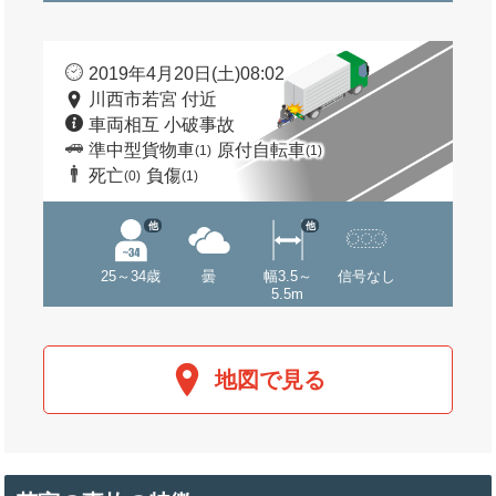
2019年4月20日(土)08:02
川西市若宮 付近
車両相互 小破事故
準中型貨物車
原付自転車
(1)
(1)
死亡
負傷
(0)
(1)
他
他
25～34歳
曇
幅3.5～
信号なし
5.5m
地図で見る