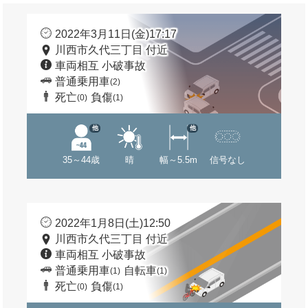
2022年3月11日(金)17:17
川西市久代三丁目 付近
車両相互 小破事故
普通乗用車
(2)
死亡
負傷
(0)
(1)
他
他
35～44歳
晴
幅～5.5m
信号なし
2022年1月8日(土)12:50
川西市久代三丁目 付近
車両相互 小破事故
普通乗用車
自転車
(1)
(1)
死亡
負傷
(0)
(1)