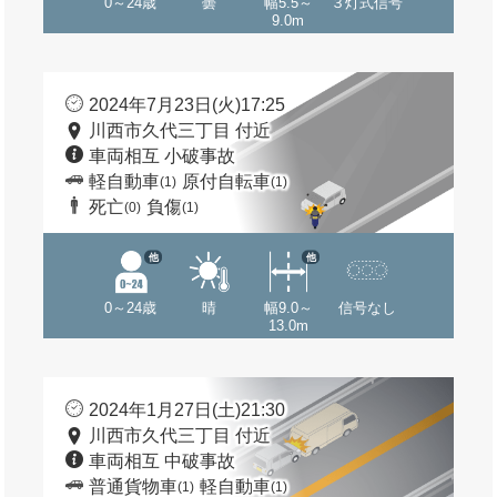
0～24歳
曇
幅5.5～
３灯式信号
9.0m
2024年7月23日(火)17:25
川西市久代三丁目 付近
車両相互 小破事故
軽自動車
原付自転車
(1)
(1)
死亡
負傷
(0)
(1)
他
他
0～24歳
晴
幅9.0～
信号なし
13.0m
2024年1月27日(土)21:30
川西市久代三丁目 付近
車両相互 中破事故
普通貨物車
軽自動車
(1)
(1)