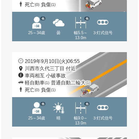
死亡
負傷
(0)
(1)
他
他
25～34歳
曇
幅5.5～
３灯式信号
13.0m
2019年9月10日(火)06:55
川西市久代三丁目 付近
車両相互 小破事故
軽自動車
普通自動二輪大
(1)
(1)
死亡
負傷
(0)
(1)
他
他
25～34歳
晴
幅9.0～
３灯式信号
13.0m