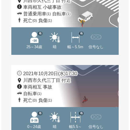
川西市久代三丁目 付近
車両相互 小破事故
普通乗用車
自転車
(1)
(1)
死亡
負傷
(0)
(1)
他
他
25～34歳
晴
幅～5.5m
信号なし
2021年10月20日(水)17:30
川西市久代三丁目 付近
車両相互 事故
自転車
(1)
死亡
負傷
(0)
(1)
他
他
0～24歳
晴
幅5.5～
信号なし