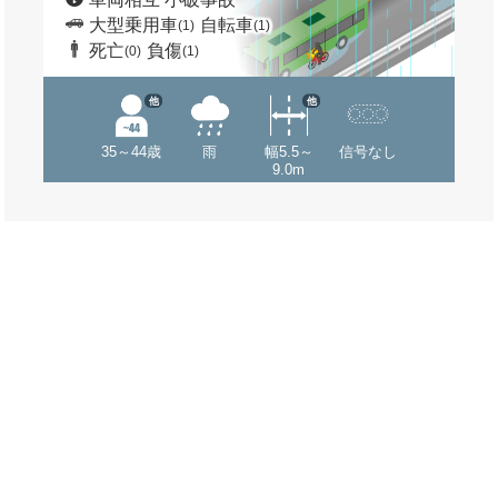
大型乗用車
自転車
(1)
(1)
死亡
負傷
(0)
(1)
他
他
35～44歳
雨
幅5.5～
信号なし
9.0m