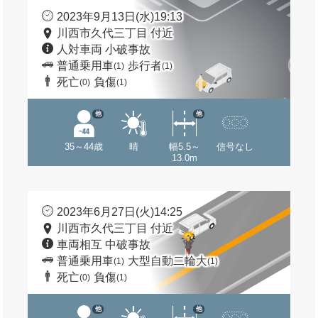
2023年9月13日(水)19:13
川西市久代三丁目 付近
人対車両 小破事故
普通乗用車
歩行者
(1)
(1)
死亡
負傷
(0)
(1)
他
他
35～44歳
晴
幅5.5～
信号なし
13.0m
2023年6月27日(火)14:25
川西市久代三丁目 付近
車両相互 中破事故
普通乗用車
大型自動二輪大
(1)
(1)
死亡
負傷
(0)
(1)
他
他