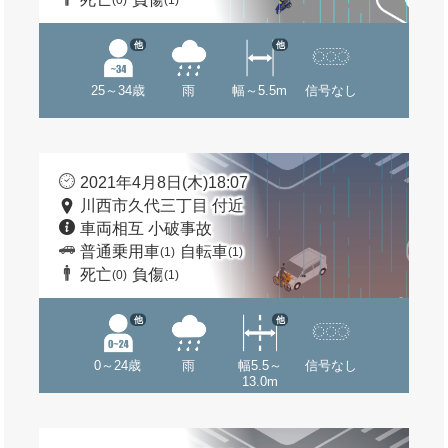
(0)
(1)
他
他
25～34歳
雨
幅～5.5m
信号なし
2021年4月8日(木)18:07
川西市久代三丁目 付近
車両相互 小破事故
普通乗用車
自転車
(1)
(1)
死亡
負傷
(0)
(1)
他
他
0～24歳
雨
幅5.5～
信号なし
13.0m