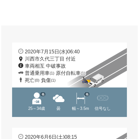
2020年7月15日(水)06:40
川西市久代三丁目 付近
車両相互 中破事故
普通乗用車
原付自転車
(1)
(1)
死亡
負傷
(0)
(1)
他
他
25～34歳
曇
幅～3.5m
信号なし
2020年6月6日(土)08:15