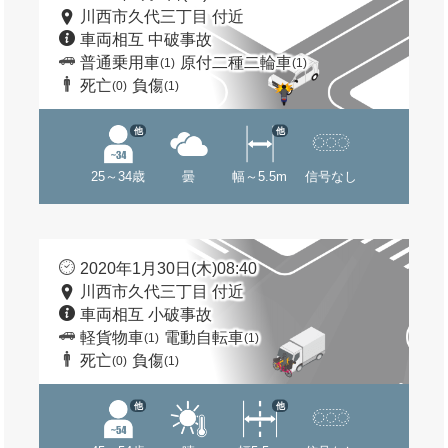
川西市久代三丁目 付近
車両相互 中破事故
普通乗用車
原付二種二輪車
(1)
(1)
死亡
負傷
(0)
(1)
他
他
25～34歳
曇
幅～5.5m
信号なし
2020年1月30日(木)08:40
川西市久代三丁目 付近
車両相互 小破事故
軽貨物車
電動自転車
(1)
(1)
死亡
負傷
(0)
(1)
他
他