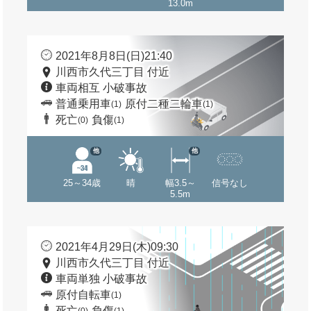
13.0m
2021年8月8日(日)21:40
川西市久代三丁目 付近
車両相互 小破事故
普通乗用車
原付二種二輪車
(1)
(1)
死亡
負傷
(0)
(1)
他
他
25～34歳
晴
幅3.5～
信号なし
5.5m
2021年4月29日(木)09:30
川西市久代三丁目 付近
車両単独 小破事故
原付自転車
(1)
死亡
負傷