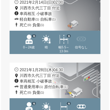
2021年2月14日(日)02:00
川西市久代三丁目 付近
車両相互 小破事故
軽自動車
自転車
(1)
(1)
死亡
負傷
(0)
(1)
他
他
0～24歳
晴
幅5.5～
信号なし
13.0m
2021年1月28日(木)04:30
川西市久代三丁目 付近
車両相互 小破事故
普通乗用車
原付自転車
(1)
(1)
死亡
負傷
(0)
(1)
他
他