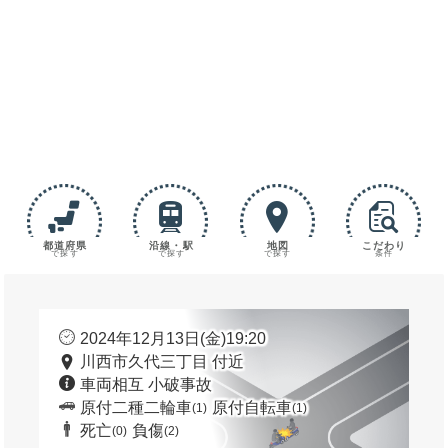
都道府県
沿線・駅
地図
こだわり
で探す
で探す
で探す
条件
2024年12月13日(金)19:20
川西市久代三丁目 付近
車両相互 小破事故
原付二種二輪車
原付自転車
(1)
(1)
死亡
負傷
(0)
(2)