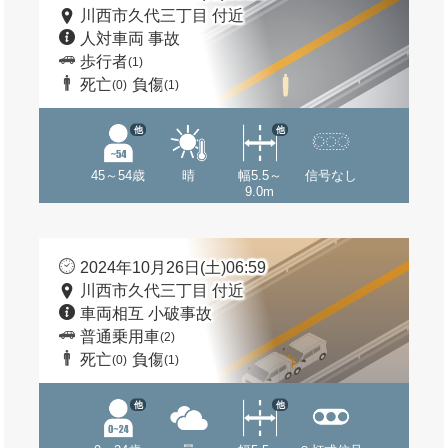
川西市久代三丁目 付近
人対車両 事故
歩行者
(1)
死亡
負傷
(0)
(1)
他
他
45～54歳
晴
幅5.5～
信号なし
9.0m
2024年10月26日(土)06:59
川西市久代三丁目 付近
車両相互 小破事故
普通乗用車
(2)
死亡
負傷
(0)
(1)
他
他