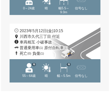
0～24歳
晴
幅5.5～
信号なし
9.0m
2023年5月12日(金)10:15
川西市久代三丁目 付近
車両相互 小破事故
普通乗用車
原付自転車
(1)
(1)
死亡
負傷
(0)
(1)
他
他
55～64歳
晴
幅～5.5m
信号なし