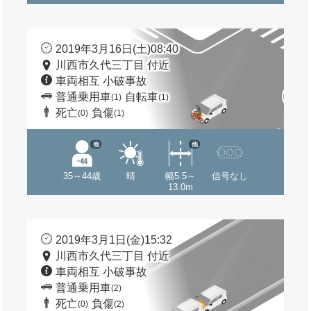
2019年3月16日(土)08:40
川西市久代三丁目 付近
車両相互 小破事故
普通乗用車
自転車
(1)
(1)
死亡
負傷
(0)
(1)
他
他
35～44歳
晴
幅5.5～
信号なし
13.0m
2019年3月1日(金)15:32
川西市久代三丁目 付近
車両相互 小破事故
普通乗用車
(2)
死亡
負傷
(0)
(2)