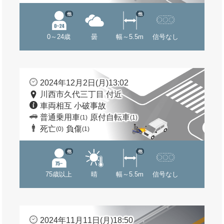
他
他
0～24歳
曇
幅～5.5m
信号なし
2024年12月2日(月)13:02
川西市久代三丁目 付近
車両相互 小破事故
普通乗用車
原付自転車
(1)
(1)
死亡
負傷
(0)
(1)
他
他
75歳以上
晴
幅～5.5m
信号なし
2024年11月11日(月)18:50