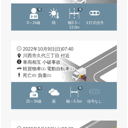
他
他
0～24歳
晴
幅5.5～
３灯式信号
13.0m
2022年10月9日(日)07:40
川西市久代三丁目 付近
車両相互 小破事故
軽貨物車
電動自転車
(1)
(1)
死亡
負傷
(0)
(1)
他
他
25～34歳
曇
幅～5.5m
信号なし