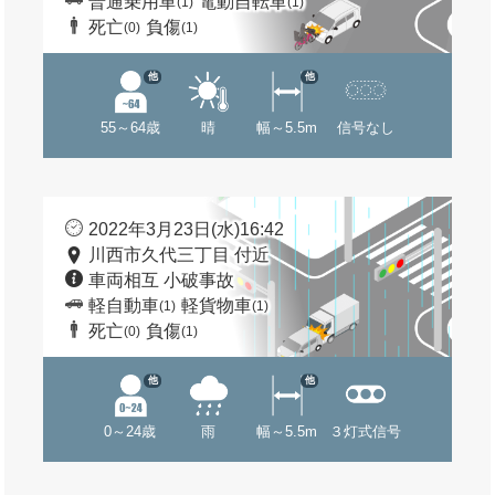
普通乗用車
電動自転車
(1)
(1)
死亡
負傷
(0)
(1)
他
他
55～64歳
晴
幅～5.5m
信号なし
2022年3月23日(水)16:42
川西市久代三丁目 付近
車両相互 小破事故
軽自動車
軽貨物車
(1)
(1)
死亡
負傷
(0)
(1)
他
他
0～24歳
雨
幅～5.5m
３灯式信号