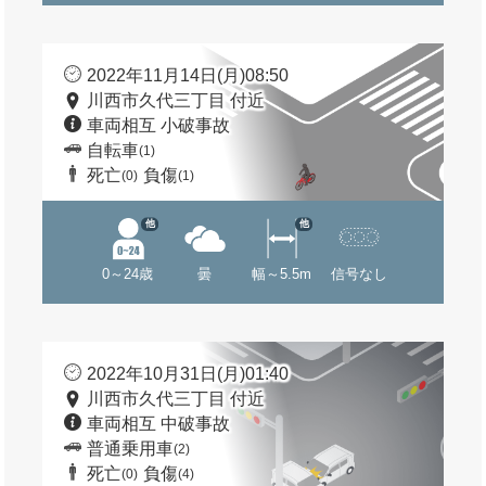
2022年11月14日(月)08:50
川西市久代三丁目 付近
車両相互 小破事故
自転車
(1)
死亡
負傷
(0)
(1)
他
他
0～24歳
曇
幅～5.5m
信号なし
2022年10月31日(月)01:40
川西市久代三丁目 付近
車両相互 中破事故
普通乗用車
(2)
死亡
負傷
(0)
(4)