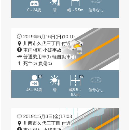
0～24歳
晴
幅～5.5m
信号なし
2019年6月16日(日)10:10
川西市久代三丁目 付近
車両相互 小破事故
普通乗用車
軽自動車
(1)
(1)
死亡
負傷
(0)
(1)
他
他
45～54歳
晴
幅5.5～
信号なし
9.0m
2019年5月3日(金)17:08
川西市久代三丁目 付近
車両相互 小破事故