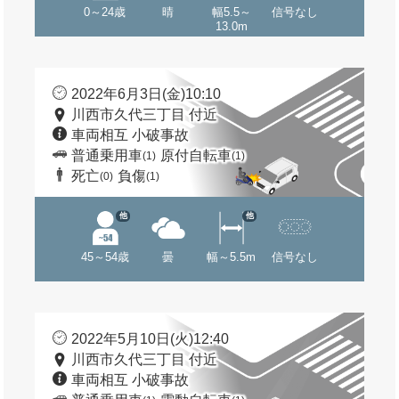
0～24歳
晴
幅5.5～
信号なし
13.0m
2022年6月3日(金)10:10
川西市久代三丁目 付近
車両相互 小破事故
普通乗用車
原付自転車
(1)
(1)
死亡
負傷
(0)
(1)
他
他
45～54歳
曇
幅～5.5m
信号なし
2022年5月10日(火)12:40
川西市久代三丁目 付近
車両相互 小破事故