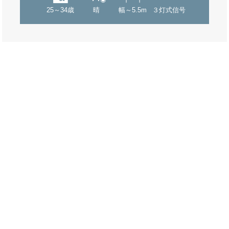
25～34歳
晴
幅～5.5m
３灯式信号