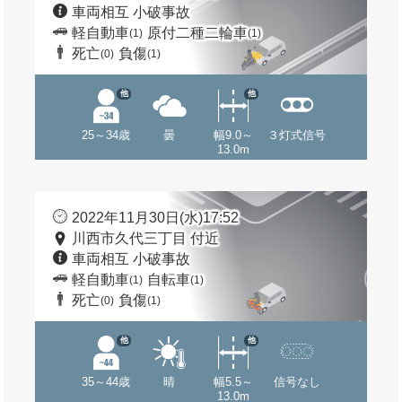
車両相互 小破事故
軽自動車
原付二種二輪車
(1)
(1)
死亡
負傷
(0)
(1)
他
他
25～34歳
曇
幅9.0～
３灯式信号
13.0m
2022年11月30日(水)17:52
川西市久代三丁目 付近
車両相互 小破事故
軽自動車
自転車
(1)
(1)
死亡
負傷
(0)
(1)
他
他
35～44歳
晴
幅5.5～
信号なし
13.0m