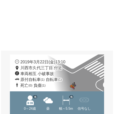
2019年3月22日(金)13:10
川西市久代三丁目 付近
車両相互 小破事故
原付自転車
自転車
(1)
(1)
死亡
負傷
(0)
(1)
他
他
0～24歳
曇
幅～5.5m
信号なし