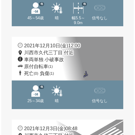
他
他
45～54歳
晴
幅5.5～
信号なし
9.0m
2021年12月10日(金)12:00
川西市久代三丁目 付近
車両単独 小破事故
原付自転車
(1)
死亡
負傷
(0)
(1)
他
25～34歳
晴
信号なし
2021年12月3日(金)08:48