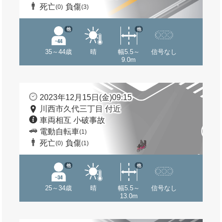
死亡
負傷
(0)
(3)
他
他
35～44歳
晴
幅5.5～
信号なし
9.0m
2023年12月15日(金)09:15
川西市久代三丁目 付近
車両相互 小破事故
電動自転車
(1)
死亡
負傷
(0)
(1)
他
他
25～34歳
晴
幅5.5～
信号なし
13.0m