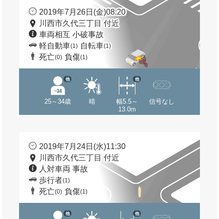
2019年7月26日(金)08:20
川西市久代三丁目 付近
車両相互 小破事故
軽自動車
自転車
(1)
(1)
死亡
負傷
(0)
(1)
他
他
25～34歳
晴
幅5.5～
信号なし
13.0m
2019年7月24日(水)11:30
川西市久代三丁目 付近
人対車両 事故
歩行者
(1)
死亡
負傷
(0)
(1)
他
他