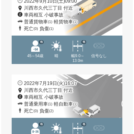
2022年9月10日(土)09:00
川西市久代三丁目 付近
車両相互 小破事故
普通貨物車
軽貨物車
(1)
(1)
死亡
負傷
(0)
(1)
他
他
45～54歳
晴
幅9.0～
信号なし
13.0m
2022年7月19日(火)16:07
川西市久代三丁目 付近
車両相互 小破事故
普通乗用車
軽自動車
(1)
(1)
死亡
負傷
(0)
(2)
他
他