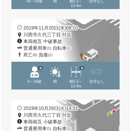
45～54歳
晴
幅5.5～
信号なし
13.0m
2019年11月20日(水)08:10
川西市久代三丁目 付近
車両相互 中破事故
普通乗用車
自転車
(1)
(1)
死亡
負傷
(0)
(1)
他
他
0～24歳
晴
幅5.5～
信号なし
13.0m
2019年10月29日(火)14:33
川西市久代三丁目 付近
車両相互 小破事故
普通乗用車
自転車
(1)
(1)