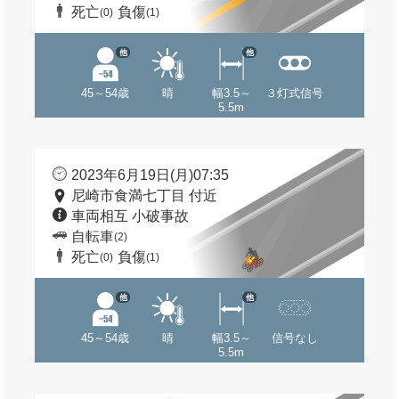
死亡
負傷
(0)
(1)
他
他
45～54歳
晴
幅3.5～
３灯式信号
5.5m
2023年6月19日(月)07:35
尼崎市食満七丁目 付近
車両相互 小破事故
自転車
(2)
死亡
負傷
(0)
(1)
他
他
45～54歳
晴
幅3.5～
信号なし
5.5m