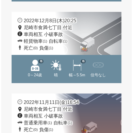
2022年12月8日(木)20:25
尼崎市食満七丁目 付近
車両相互 小破事故
軽貨物車
自転車
(1)
(1)
死亡
負傷
(0)
(1)
他
他
0～24歳
晴
幅～5.5m
信号なし
2022年11月11日(金)16:54
尼崎市食満七丁目 付近
車両相互 小破事故
普通乗用車
自転車
(1)
(1)
死亡
負傷
(0)
(1)