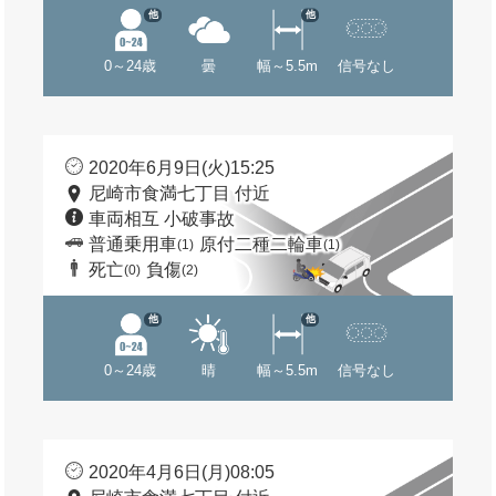
他
他
0～24歳
曇
幅～5.5m
信号なし
2020年6月9日(火)15:25
尼崎市食満七丁目 付近
車両相互 小破事故
普通乗用車
原付二種二輪車
(1)
(1)
死亡
負傷
(0)
(2)
他
他
0～24歳
晴
幅～5.5m
信号なし
2020年4月6日(月)08:05