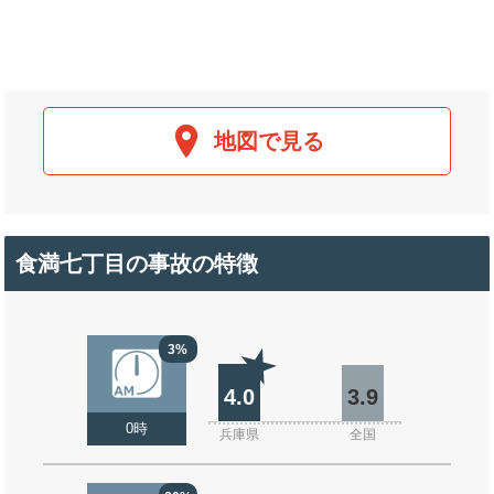
地図で見る
食満七丁目の事故の特徴
3%
4.0
3.9
0時
兵庫県
全国