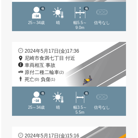
他
他
25～34歳
晴
幅5.5～
信号なし
9.0m
2024年5月17日(金)17:36
尼崎市食満七丁目 付近
車両相互 事故
原付二種二輪車
(2)
死亡
負傷
(0)
(1)
他
他
25～34歳
晴
幅3.5～
信号なし
5.5m
2024年5月17日(金)15:16