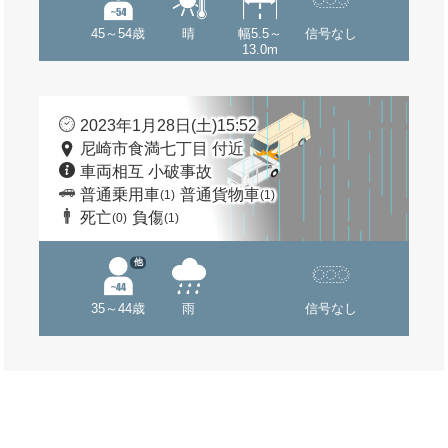
45～54歳
晴
幅5.5～
信号なし
13.0m
2023年1月28日(土)15:52
尼崎市食満七丁目 付近
車両相互 小破事故
普通乗用車
普通貨物車
(1)
(1)
死亡
負傷
(0)
(1)
他
35～44歳
雨
信号なし