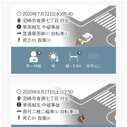
2020年7月22日(水)08:40
尼崎市食満七丁目 付近
車両相互 中破事故
普通乗用車
自転車
(1)
(1)
死亡
負傷
(0)
(1)
他
他
35～44歳
晴
幅～5.5m
信号なし
2020年6月27日(土)12:50
尼崎市食満七丁目 付近
車両相互 中破事故
原付二種二輪車
自転車
(1)
(1)
死亡
負傷
(0)
(2)