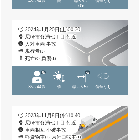
45～54歳
曇
幅5.5～
信号なし
9.0m
2024年1月20日(土)00:30
尼崎市食満七丁目 付近
人対車両 事故
歩行者
(1)
死亡
負傷
(0)
(1)
他
他
35～44歳
晴
幅～5.5m
信号なし
2023年11月8日(水)10:40
尼崎市食満七丁目 付近
車両相互 小破事故
軽貨物車
原付自転車
(1)
(1)