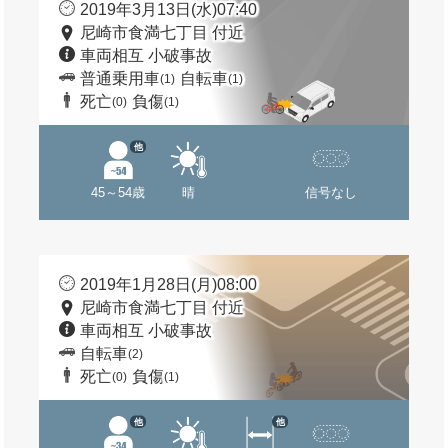
2019年3月13日(水)07:40
尼崎市食満七丁目 付近
車両相互 小破事故
普通乗用車
自転車
(1)
(1)
死亡
負傷
(0)
(1)
他
45～54歳
晴
信号なし
2019年1月28日(月)08:00
尼崎市食満七丁目 付近
車両相互 小破事故
自転車
(2)
死亡
負傷
(0)
(1)
他
他