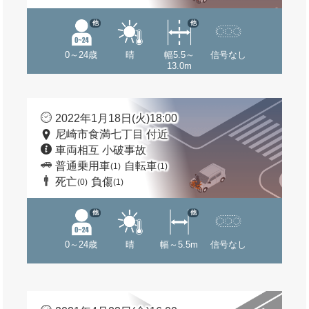
他
他
0～24歳
晴
幅5.5～
信号なし
13.0m
2022年1月18日(火)18:00
尼崎市食満七丁目 付近
車両相互 小破事故
普通乗用車
自転車
(1)
(1)
死亡
負傷
(0)
(1)
他
他
0～24歳
晴
幅～5.5m
信号なし