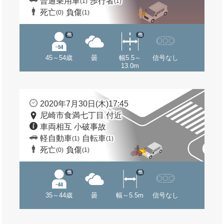
普通乗用車
歩行者
(1)
(1)
死亡
負傷
(0)
(1)
他
他
45～54歳
曇
幅5.5～
信号なし
13.0m
2020年7月30日(木)17:45
尼崎市食満七丁目 付近
車両相互 小破事故
軽自動車
自転車
(1)
(1)
死亡
負傷
(0)
(1)
他
他
35～44歳
曇
幅～5.5m
信号なし