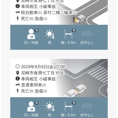
尼崎市食満七丁目 付近
車両相互 小破事故
軽自動車
原付二種二輪車
(1)
(1)
死亡
負傷
(0)
(1)
他
他
25～34歳
晴
幅～5.5m
信号なし
2019年9月6日(金)22:00
尼崎市食満七丁目 付近
車両相互 小破事故
普通乗用車
(2)
死亡
負傷
(0)
(2)
他
他
25～34歳
晴
幅～5.5m
信号なし