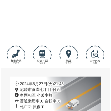
都道府県
沿線・駅
地図
こだわり
で探す
で探す
で探す
条件
2024年8月27日(火)21:48
尼崎市食満七丁目 付近
車両相互 小破事故
普通乗用車
自転車
(1)
(1)
死亡
負傷
(0)
(1)