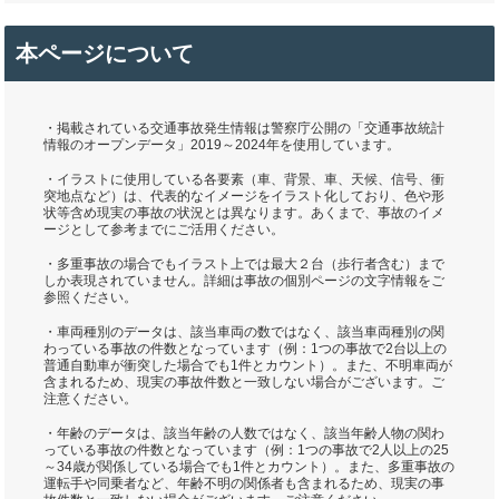
本ページについて
・掲載されている交通事故発生情報は警察庁公開の「交通事故統計
情報のオープンデータ」2019～2024年を使用しています。
・イラストに使用している各要素（車、背景、車、天候、信号、衝
突地点など）は、代表的なイメージをイラスト化しており、色や形
状等含め現実の事故の状況とは異なります。あくまで、事故のイメ
ージとして参考までにご活用ください。
・多重事故の場合でもイラスト上では最大２台（歩行者含む）まで
しか表現されていません。詳細は事故の個別ページの文字情報をご
参照ください。
・車両種別のデータは、該当車両の数ではなく、該当車両種別の関
わっている事故の件数となっています（例：1つの事故で2台以上の
普通自動車が衝突した場合でも1件とカウント）。また、不明車両が
含まれるため、現実の事故件数と一致しない場合がございます。ご
注意ください。
・年齢のデータは、該当年齢の人数ではなく、該当年齢人物の関わ
っている事故の件数となっています（例：1つの事故で2人以上の25
～34歳が関係している場合でも1件とカウント）。また、多重事故の
運転手や同乗者など、年齢不明の関係者も含まれるため、現実の事