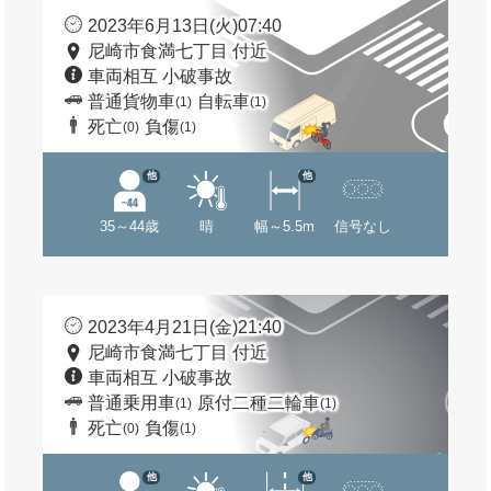
2023年6月13日(火)07:40
尼崎市食満七丁目 付近
車両相互 小破事故
普通貨物車
自転車
(1)
(1)
死亡
負傷
(0)
(1)
他
他
35～44歳
晴
幅～5.5m
信号なし
2023年4月21日(金)21:40
尼崎市食満七丁目 付近
車両相互 小破事故
普通乗用車
原付二種二輪車
(1)
(1)
死亡
負傷
(0)
(1)
他
他