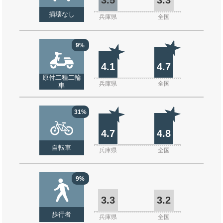
損壊なし
兵庫県
全国
9%
4.1
4.7
原付二種二輪
兵庫県
全国
車
31%
4.7
4.8
自転車
兵庫県
全国
9%
3.3
3.2
歩行者
兵庫県
全国