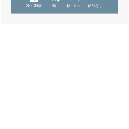
25～34歳
晴
幅～5.5m
信号なし