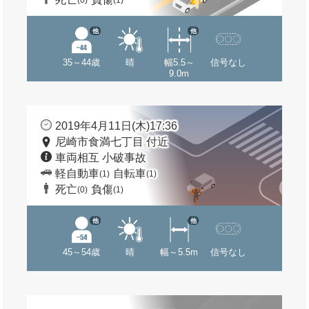
(0)
(1)
他
他
35～44歳
晴
幅5.5～
信号なし
9.0m
2019年4月11日(木)17:36
尼崎市食満七丁目 付近
車両相互 小破事故
軽自動車
自転車
(1)
(1)
死亡
負傷
(0)
(1)
他
他
45～54歳
晴
幅～5.5m
信号なし