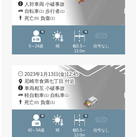
人対車両 小破事故
自転車
歩行者
(1)
(1)
死亡
負傷
(0)
(1)
他
他
0～24歳
晴
幅5.5～
信号なし
13.0m
2023年1月13日(金)12:45
尼崎市食満七丁目 付近
車両相互 小破事故
軽自動車
自転車
(1)
(1)
死亡
負傷
(0)
(1)
他
他
45～54歳
晴
幅5.5～
信号なし
13.0m