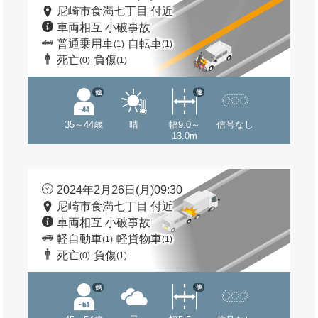
尼崎市食満七丁目 付近
車両相互 小破事故
普通乗用車
自転車
(1)
(1)
死亡
負傷
(0)
(1)
他
他
35～44歳
晴
幅9.0～
信号なし
13.0m
2024年2月26日(月)09:30
尼崎市食満七丁目 付近
車両相互 小破事故
軽自動車
軽貨物車
(1)
(1)
死亡
負傷
(0)
(1)
他
他