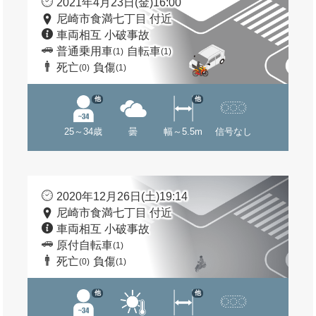
2021年4月23日(金)16:00
尼崎市食満七丁目 付近
車両相互 小破事故
普通乗用車
自転車
(1)
(1)
死亡
負傷
(0)
(1)
他
他
25～34歳
曇
幅～5.5m
信号なし
2020年12月26日(土)19:14
尼崎市食満七丁目 付近
車両相互 小破事故
原付自転車
(1)
死亡
負傷
(0)
(1)
他
他