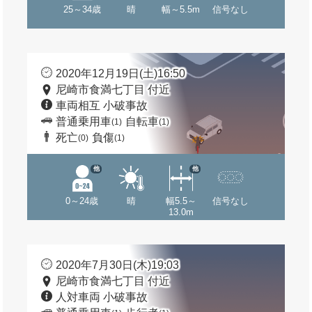
25～34歳
晴
幅～5.5m
信号なし
2020年12月19日(土)16:50
尼崎市食満七丁目 付近
車両相互 小破事故
普通乗用車
自転車
(1)
(1)
死亡
負傷
(0)
(1)
他
他
0～24歳
晴
幅5.5～
信号なし
13.0m
2020年7月30日(木)19:03
尼崎市食満七丁目 付近
人対車両 小破事故