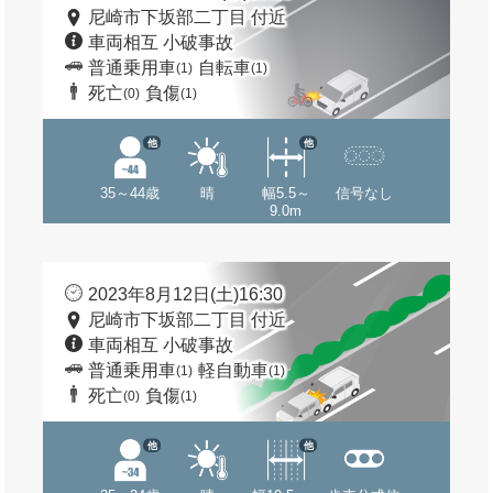
尼崎市下坂部二丁目 付近
車両相互 小破事故
普通乗用車
自転車
(1)
(1)
死亡
負傷
(0)
(1)
他
他
35～44歳
晴
幅5.5～
信号なし
9.0m
2023年8月12日(土)16:30
尼崎市下坂部二丁目 付近
車両相互 小破事故
普通乗用車
軽自動車
(1)
(1)
死亡
負傷
(0)
(1)
他
他