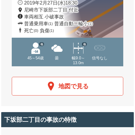
2019年2月27日(水)18:30
尼崎市下坂部二丁目 付近
車両相互 小破事故
普通乗用車
普通自動二輪小
(1)
(1)
死亡
負傷
(0)
(1)
他
他
45～54歳
曇
幅9.0～
信号なし
13.0m
地図で見る
下坂部二丁目の事故の特徴