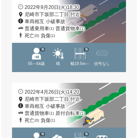
2022年9月20日(火)18:30
尼崎市下坂部二丁目 付近
車両相互 小破事故
普通乗用車
普通貨物車
(1)
(1)
死亡
負傷
(0)
(1)
他
他
55～64歳
晴
幅19.5m～
信号なし
2022年4月26日(火)14:20
尼崎市下坂部二丁目 付近
車両相互 小破事故
普通貨物車
原付自転車
(1)
(1)
死亡
負傷
(0)
(1)
他
他