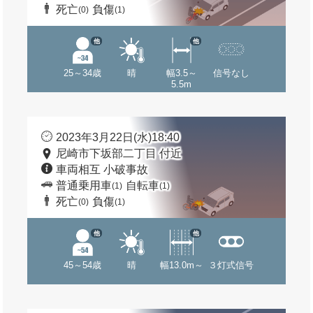
死亡
負傷
(0)
(1)
他
他
25～34歳
晴
幅3.5～
信号なし
5.5m
2023年3月22日(水)18:40
尼崎市下坂部二丁目 付近
車両相互 小破事故
普通乗用車
自転車
(1)
(1)
死亡
負傷
(0)
(1)
他
他
45～54歳
晴
幅13.0m～
３灯式信号