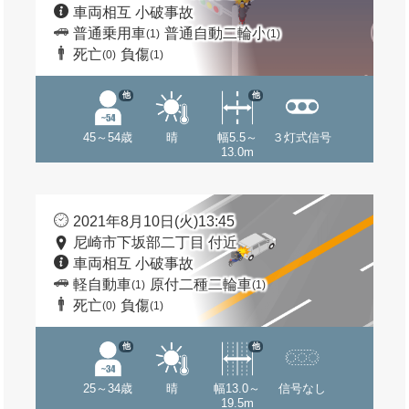
車両相互 小破事故
普通乗用車
普通自動二輪小
(1)
(1)
死亡
負傷
(0)
(1)
他
他
45～54歳
晴
幅5.5～
３灯式信号
13.0m
2021年8月10日(火)13:45
尼崎市下坂部二丁目 付近
車両相互 小破事故
軽自動車
原付二種二輪車
(1)
(1)
死亡
負傷
(0)
(1)
他
他
25～34歳
晴
幅13.0～
信号なし
19.5m