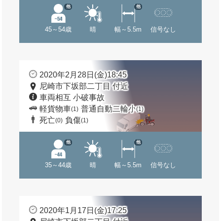
他
他
45～54歳
晴
幅～5.5m
信号なし
2020年2月28日(金)18:45
尼崎市下坂部二丁目 付近
車両相互 小破事故
軽貨物車
普通自動二輪小
(1)
(1)
死亡
負傷
(0)
(1)
他
他
35～44歳
晴
幅～5.5m
信号なし
2020年1月17日(金)17:25