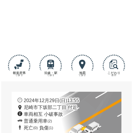
都道府県
沿線・駅
地図
こだわり
で探す
で探す
で探す
条件
2024年12月29日(日)13:55
尼崎市下坂部二丁目 付近
車両相互 小破事故
普通乗用車
(2)
死亡
負傷
(0)
(1)