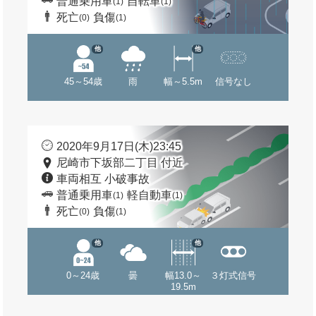
普通乗用車
自転車
(1)
(1)
死亡
負傷
(0)
(1)
他
他
45～54歳
雨
幅～5.5m
信号なし
2020年9月17日(木)23:45
尼崎市下坂部二丁目 付近
車両相互 小破事故
普通乗用車
軽自動車
(1)
(1)
死亡
負傷
(0)
(1)
他
他
0～24歳
曇
幅13.0～
３灯式信号
19.5m