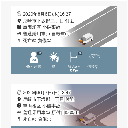
2020年8月6日(木)16:27
尼崎市下坂部二丁目 付近
車両相互 小破事故
普通乗用車
自転車
(1)
(1)
死亡
負傷
(0)
(1)
他
他
45～54歳
晴
幅3.5～
信号なし
5.5m
2020年6月7日(日)18:47
尼崎市下坂部二丁目 付近
車両相互 小破事故
普通乗用車
原付自転車
(1)
(1)
死亡
負傷
(0)
(1)