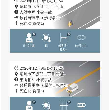
2021年1月19日(火)12:30
尼崎市下坂部二丁目 付近
人対車両 小破事故
原付自転車
歩行者
(1)
(1)
死亡
負傷
(0)
(1)
他
他
0～24歳
晴
幅3.5～
信号なし
5.5m
2020年12月9日(水)18:25
尼崎市下坂部二丁目 付近
車両相互 小破事故
普通乗用車
原付自転車
(1)
(1)
死亡
負傷
(0)
(1)
他
他