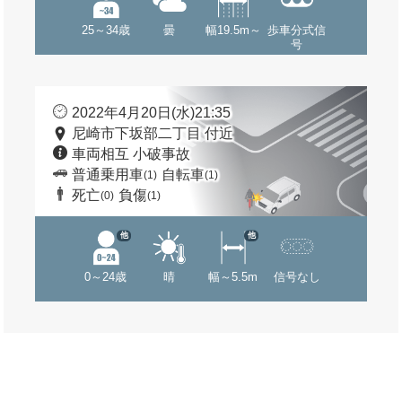
25～34歳
曇
幅19.5m～
歩車分式信
号
2022年4月20日(水)21:35
尼崎市下坂部二丁目 付近
車両相互 小破事故
普通乗用車
自転車
(1)
(1)
死亡
負傷
(0)
(1)
他
他
0～24歳
晴
幅～5.5m
信号なし