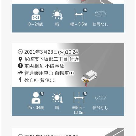
他
他
0～24歳
晴
幅～5.5m
信号なし
2021年3月23日(火)10:24
尼崎市下坂部二丁目 付近
車両相互 小破事故
普通乗用車
自転車
(1)
(1)
死亡
負傷
(0)
(1)
他
他
25～34歳
晴
幅5.5～
信号なし
13.0m