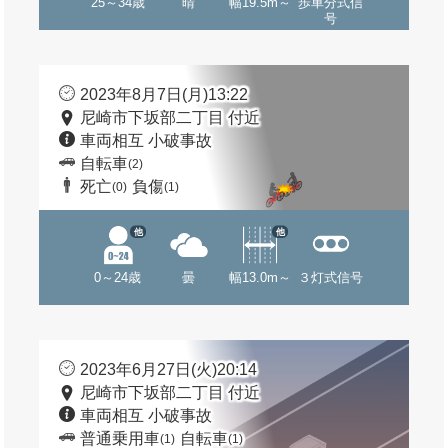
25～34歳
晴
幅19.5m～
歩車分式信
号
2023年8月7日(月)13:22
尼崎市下坂部二丁目 付近
車両相互 小破事故
自転車
(2)
死亡
負傷
(0)
(1)
他
他
0～24歳
曇
幅13.0m～
３灯式信号
2023年6月27日(火)20:14
尼崎市下坂部二丁目 付近
車両相互 小破事故
普通乗用車
自転車
(1)
(1)