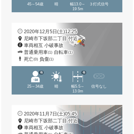
45～54歳
晴
幅13.0～
３灯式信号
19.5m
2020年12月5日(土)12:25
尼崎市下坂部二丁目 付近
車両相互 小破事故
普通乗用車
自転車
(1)
(1)
死亡
負傷
(0)
(1)
他
他
25～34歳
晴
幅5.5～
信号なし
13.0m
2020年11月7日(土)05:45
尼崎市下坂部二丁目 付近
車両相互 小破事故