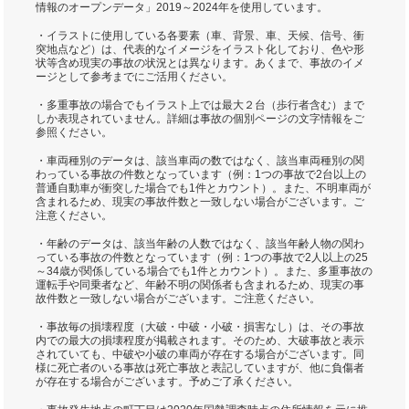
情報のオープンデータ」2019～2024年を使用しています。
・イラストに使用している各要素（車、背景、車、天候、信号、衝
突地点など）は、代表的なイメージをイラスト化しており、色や形
状等含め現実の事故の状況とは異なります。あくまで、事故のイメ
ージとして参考までにご活用ください。
・多重事故の場合でもイラスト上では最大２台（歩行者含む）まで
しか表現されていません。詳細は事故の個別ページの文字情報をご
参照ください。
・車両種別のデータは、該当車両の数ではなく、該当車両種別の関
わっている事故の件数となっています（例：1つの事故で2台以上の
普通自動車が衝突した場合でも1件とカウント）。また、不明車両が
含まれるため、現実の事故件数と一致しない場合がございます。ご
注意ください。
・年齢のデータは、該当年齢の人数ではなく、該当年齢人物の関わ
っている事故の件数となっています（例：1つの事故で2人以上の25
～34歳が関係している場合でも1件とカウント）。また、多重事故の
運転手や同乗者など、年齢不明の関係者も含まれるため、現実の事
故件数と一致しない場合がございます。ご注意ください。
・事故毎の損壊程度（大破・中破・小破・損害なし）は、その事故
内での最大の損壊程度が掲載されます。そのため、大破事故と表示
されていても、中破や小破の車両が存在する場合がございます。同
様に死亡者のいる事故は死亡事故と表記していますが、他に負傷者
が存在する場合がございます。予めご了承ください。