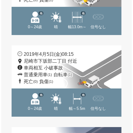
(0)
(1)
他
他
0～24歳
晴
幅13.0m～
信号なし
2019年4月5日(金)08:15
尼崎市下坂部二丁目 付近
車両相互 小破事故
普通乗用車
自転車
(1)
(1)
死亡
負傷
(0)
(1)
他
他
0～24歳
晴
幅～5.5m
信号なし