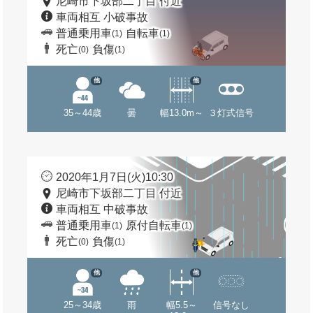
尼崎市下坂部二丁目 付近
車両相互 小破事故
普通乗用車
自転車
(1)
(1)
死亡
負傷
(0)
(1)
他
他
35～44歳
曇
幅13.0m～
３灯式信号
2020年1月7日(火)10:30
尼崎市下坂部二丁目 付近
車両相互 中破事故
普通乗用車
原付自転車
(1)
(1)
死亡
負傷
(0)
(1)
他
他
25～34歳
雨
幅5.5～
信号なし