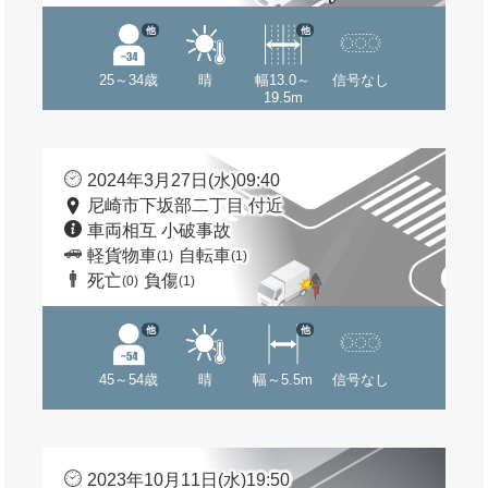
他
他
25～34歳
晴
幅13.0～
信号なし
19.5m
2024年3月27日(水)09:40
尼崎市下坂部二丁目 付近
車両相互 小破事故
軽貨物車
自転車
(1)
(1)
死亡
負傷
(0)
(1)
他
他
45～54歳
晴
幅～5.5m
信号なし
2023年10月11日(水)19:50