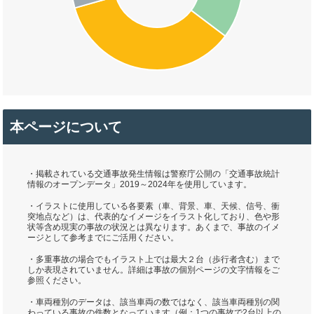
本ページについて
・掲載されている交通事故発生情報は警察庁公開の「交通事故統計
情報のオープンデータ」2019～2024年を使用しています。
・イラストに使用している各要素（車、背景、車、天候、信号、衝
突地点など）は、代表的なイメージをイラスト化しており、色や形
状等含め現実の事故の状況とは異なります。あくまで、事故のイメ
ージとして参考までにご活用ください。
・多重事故の場合でもイラスト上では最大２台（歩行者含む）まで
しか表現されていません。詳細は事故の個別ページの文字情報をご
参照ください。
・車両種別のデータは、該当車両の数ではなく、該当車両種別の関
わっている事故の件数となっています（例：1つの事故で2台以上の