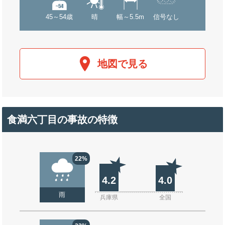
45～54歳
晴
幅～5.5m
信号なし
地図で見る
食満六丁目の事故の特徴
22%
4.2
4.0
雨
兵庫県
全国