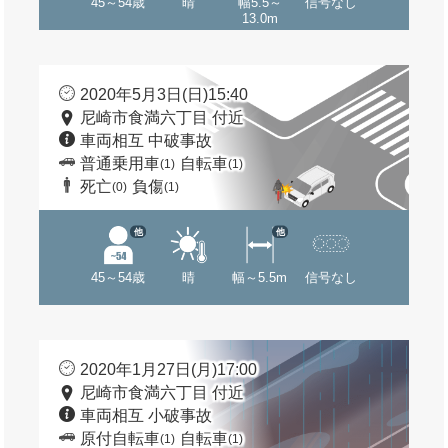
45～54歳
晴
幅5.5～
信号なし
13.0m
2020年5月3日(日)15:40
尼崎市食満六丁目 付近
車両相互 中破事故
普通乗用車
自転車
(1)
(1)
死亡
負傷
(0)
(1)
他
他
45～54歳
晴
幅～5.5m
信号なし
2020年1月27日(月)17:00
尼崎市食満六丁目 付近
車両相互 小破事故
原付自転車
自転車
(1)
(1)