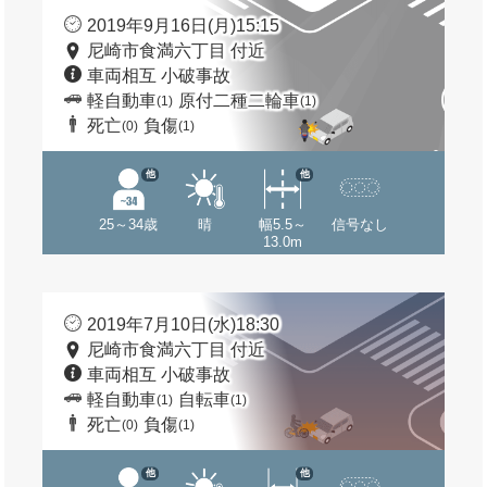
2019年9月16日(月)15:15
尼崎市食満六丁目 付近
車両相互 小破事故
軽自動車
原付二種二輪車
(1)
(1)
死亡
負傷
(0)
(1)
他
他
25～34歳
晴
幅5.5～
信号なし
13.0m
2019年7月10日(水)18:30
尼崎市食満六丁目 付近
車両相互 小破事故
軽自動車
自転車
(1)
(1)
死亡
負傷
(0)
(1)
他
他