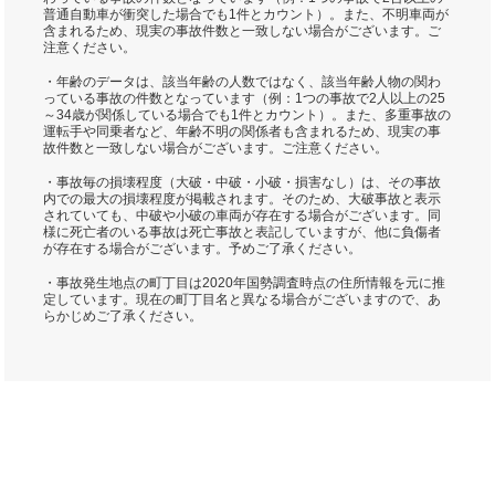
普通自動車が衝突した場合でも1件とカウント）。また、不明車両が
含まれるため、現実の事故件数と一致しない場合がございます。ご
注意ください。
・年齢のデータは、該当年齢の人数ではなく、該当年齢人物の関わ
っている事故の件数となっています（例：1つの事故で2人以上の25
～34歳が関係している場合でも1件とカウント）。また、多重事故の
運転手や同乗者など、年齢不明の関係者も含まれるため、現実の事
故件数と一致しない場合がございます。ご注意ください。
・事故毎の損壊程度（大破・中破・小破・損害なし）は、その事故
内での最大の損壊程度が掲載されます。そのため、大破事故と表示
されていても、中破や小破の車両が存在する場合がございます。同
様に死亡者のいる事故は死亡事故と表記していますが、他に負傷者
が存在する場合がございます。予めご了承ください。
・事故発生地点の町丁目は2020年国勢調査時点の住所情報を元に推
定しています。現在の町丁目名と異なる場合がございますので、あ
らかじめご了承ください。