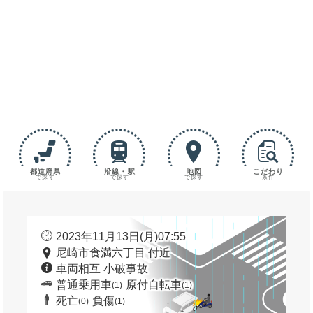
都道府県
沿線・駅
地図
こだわり
で探す
で探す
で探す
条件
2023年11月13日(月)07:55
尼崎市食満六丁目 付近
車両相互 小破事故
普通乗用車
原付自転車
(1)
(1)
死亡
負傷
(0)
(1)