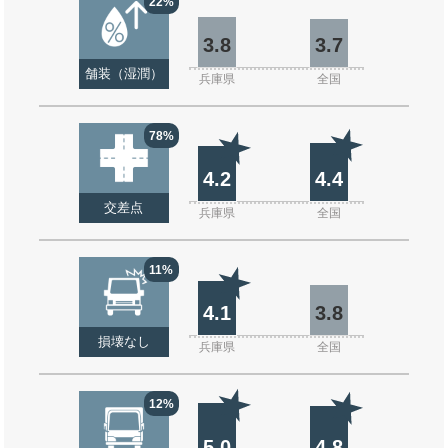
22%
3.8
3.7
舗装（湿潤）
兵庫県
全国
78%
4.2
4.4
交差点
兵庫県
全国
11%
4.1
3.8
損壊なし
兵庫県
全国
12%
5.0
4.8