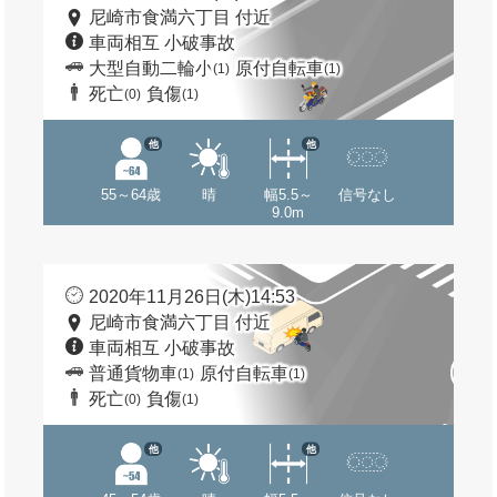
尼崎市食満六丁目 付近
車両相互 小破事故
大型自動二輪小
原付自転車
(1)
(1)
死亡
負傷
(0)
(1)
他
他
55～64歳
晴
幅5.5～
信号なし
9.0m
2020年11月26日(木)14:53
尼崎市食満六丁目 付近
車両相互 小破事故
普通貨物車
原付自転車
(1)
(1)
死亡
負傷
(0)
(1)
他
他