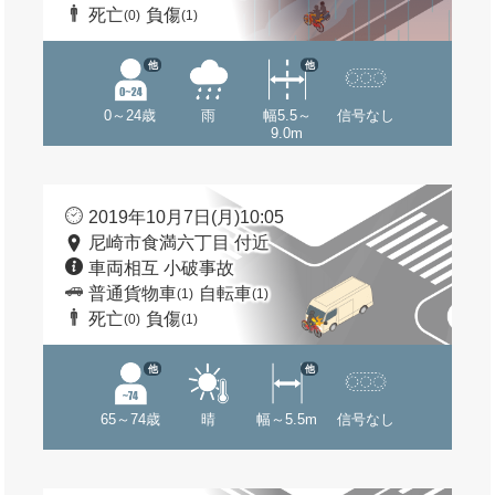
死亡
負傷
(0)
(1)
他
他
0～24歳
雨
幅5.5～
信号なし
9.0m
2019年10月7日(月)10:05
尼崎市食満六丁目 付近
車両相互 小破事故
普通貨物車
自転車
(1)
(1)
死亡
負傷
(0)
(1)
他
他
65～74歳
晴
幅～5.5m
信号なし