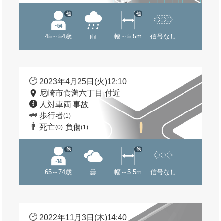
他
他
45～54歳
雨
幅～5.5m
信号なし
2023年4月25日(火)12:10
尼崎市食満六丁目 付近
人対車両 事故
歩行者
(1)
死亡
負傷
(0)
(1)
他
他
65～74歳
曇
幅～5.5m
信号なし
2022年11月3日(木)14:40