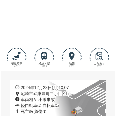
都道府県
沿線・駅
地図
こだわり
で探す
で探す
で探す
条件
2024年12月23日(月)10:07
尼崎市武庫豊町二丁目 付近
車両相互 小破事故
軽自動車
自転車
(1)
(1)
死亡
負傷
(0)
(1)