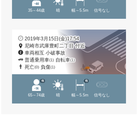
35～44歳
晴
幅～5.5m
信号なし
2019年3月15日(金)17:54
尼崎市武庫豊町二丁目 付近
車両相互 小破事故
普通乗用車
自転車
(1)
(1)
死亡
負傷
(0)
(1)
他
他
65～74歳
晴
幅～5.5m
信号なし