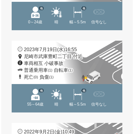
他
他
0～24歳
晴
幅～5.5m
信号なし
2023年7月19日(水)16:55
尼崎市武庫豊町二丁目 付近
車両相互 小破事故
普通乗用車
自転車
(1)
(1)
死亡
負傷
(0)
(1)
他
他
55～64歳
晴
幅～5.5m
信号なし
2022年9月2日(金)10:49