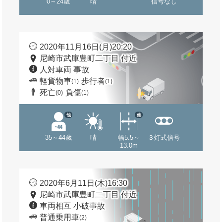
0～24歳
晴
信号なし
2020年11月16日(月)20:20
尼崎市武庫豊町二丁目 付近
人対車両 事故
軽貨物車
歩行者
(1)
(1)
死亡
負傷
(0)
(1)
他
他
35～44歳
晴
幅5.5～
３灯式信号
13.0m
2020年6月11日(木)16:30
尼崎市武庫豊町二丁目 付近
車両相互 小破事故
普通乗用車
(2)