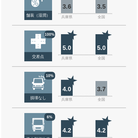
3.6
3.5
舗装（湿潤）
兵庫県
全国
100%
5.0
5.0
交差点
兵庫県
全国
10%
4.0
3.7
損壊なし
兵庫県
全国
6%
4.2
4.2