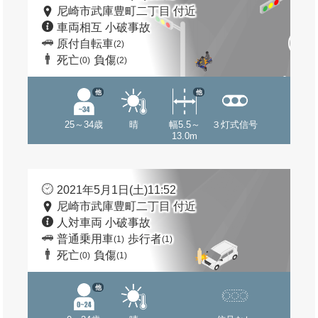
尼崎市武庫豊町二丁目 付近
車両相互 小破事故
原付自転車
(2)
死亡
負傷
(0)
(2)
他
他
25～34歳
晴
幅5.5～
３灯式信号
13.0m
2021年5月1日(土)11:52
尼崎市武庫豊町二丁目 付近
人対車両 小破事故
普通乗用車
歩行者
(1)
(1)
死亡
負傷
(0)
(1)
他