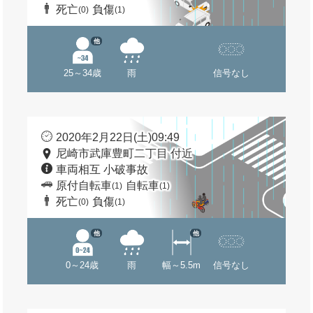
死亡
負傷
(0)
(1)
他
25～34歳
雨
信号なし
2020年2月22日(土)09:49
尼崎市武庫豊町二丁目 付近
車両相互 小破事故
原付自転車
自転車
(1)
(1)
死亡
負傷
(0)
(1)
他
他
0～24歳
雨
幅～5.5m
信号なし