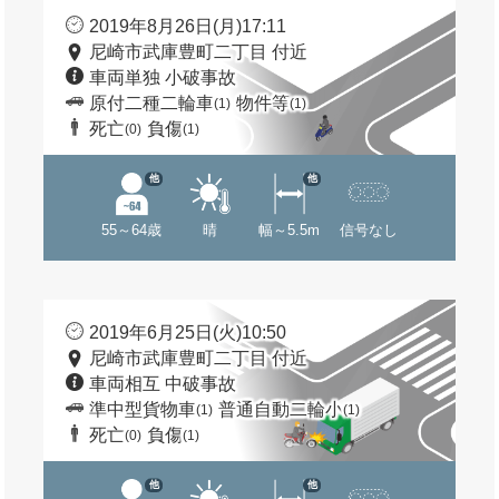
2019年8月26日(月)17:11
尼崎市武庫豊町二丁目 付近
車両単独 小破事故
原付二種二輪車
物件等
(1)
(1)
死亡
負傷
(0)
(1)
他
他
55～64歳
晴
幅～5.5m
信号なし
2019年6月25日(火)10:50
尼崎市武庫豊町二丁目 付近
車両相互 中破事故
準中型貨物車
普通自動二輪小
(1)
(1)
死亡
負傷
(0)
(1)
他
他