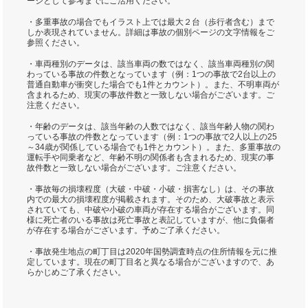
ージとして参考までにご活用ください。
・多重事故の場合でもイラスト上では最大２台（歩行者含む）まで
しか表現されていません。詳細は事故の個別ページの文字情報をご
参照ください。
・車両種別のデータは、該当車両の数ではなく、該当車両種別の関
わっている事故の件数となっています（例：1つの事故で2台以上の
普通自動車が衝突した場合でも1件とカウント）。また、不明車両が
含まれるため、現実の事故件数と一致しない場合がございます。ご
注意ください。
・年齢のデータは、該当年齢の人数ではなく、該当年齢人物の関わ
っている事故の件数となっています（例：1つの事故で2人以上の25
～34歳が関係している場合でも1件とカウント）。また、多重事故の
運転手や同乗者など、年齢不明の関係者も含まれるため、現実の事
故件数と一致しない場合がございます。ご注意ください。
・事故毎の損壊程度（大破・中破・小破・損害なし）は、その事故
内での最大の損壊程度が掲載されます。そのため、大破事故と表示
されていても、中破や小破の車両が存在する場合がございます。同
様に死亡者のいる事故は死亡事故と表記していますが、他に負傷者
が存在する場合がございます。予めご了承ください。
・事故発生地点の町丁目は2020年国勢調査時点の住所情報を元に推
定しています。現在の町丁目名と異なる場合がございますので、あ
らかじめご了承ください。