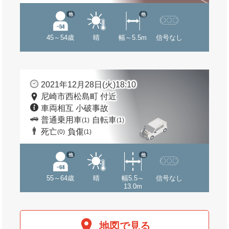
他
他
45～54歳
晴
幅～5.5m
信号なし
2021年12月28日(火)18:10
尼崎市西松島町 付近
車両相互 小破事故
普通乗用車
自転車
(1)
(1)
死亡
負傷
(0)
(1)
他
他
55～64歳
晴
幅5.5～
信号なし
13.0m
地図で見る