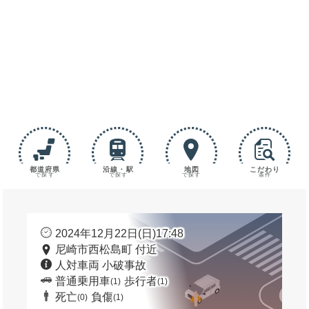
都道府県
沿線・駅
地図
こだわり
で探す
で探す
で探す
条件
2024年12月22日(日)17:48
尼崎市西松島町 付近
人対車両 小破事故
普通乗用車
歩行者
(1)
(1)
死亡
負傷
(0)
(1)