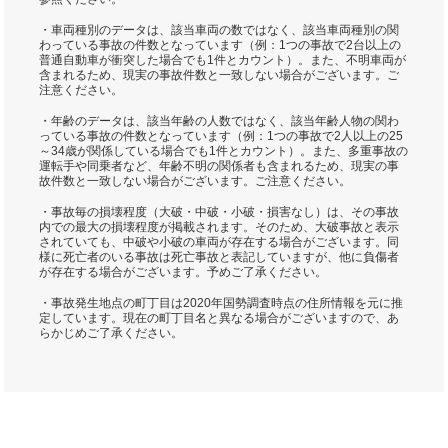
・車両種別のデータは、該当車両の数ではなく、該当車両種別の関
わっている事故の件数となっています（例：1つの事故で2台以上の
普通自動車が衝突した場合でも1件とカウント）。また、不明車両が
含まれるため、現実の事故件数と一致しない場合がございます。ご
注意ください。
・年齢のデータは、該当年齢の人数ではなく、該当年齢人物の関わ
っている事故の件数となっています（例：1つの事故で2人以上の25
～34歳が関係している場合でも1件とカウント）。また、多重事故の
運転手や同乗者など、年齢不明の関係者も含まれるため、現実の事
故件数と一致しない場合がございます。ご注意ください。
・事故毎の損壊程度（大破・中破・小破・損害なし）は、その事故
内での最大の損壊程度が掲載されます。そのため、大破事故と表示
されていても、中破や小破の車両が存在する場合がございます。同
様に死亡者のいる事故は死亡事故と表記していますが、他に負傷者
が存在する場合がございます。予めご了承ください。
・事故発生地点の町丁目は2020年国勢調査時点の住所情報を元に推
定しています。現在の町丁目名と異なる場合がございますので、あ
らかじめご了承ください。