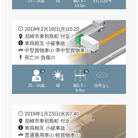
25～34歳
晴
幅5.5～
３灯式信号
13.0m
2019年2月18日(月)10:20
尼崎市東初島町 付近
車両相互 小破事故
中型貨物車
準中型貨物車
(1)
(1)
死亡
負傷
(0)
(2)
他
他
25～34歳
晴
幅5.5～
信号なし
9.0m
2019年1月23日(水)07:40
尼崎市東初島町 付近
車両相互 小破事故
普通乗用車
軽貨物車
(1)
(1)