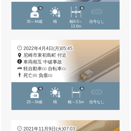
他
他
35～44歳
晴
幅9.0～
信号なし
13.0m
2022年4月4日(月)05:45
尼崎市東初島町 付近
車両相互 中破事故
軽自動車
自転車
(1)
(1)
死亡
負傷
(0)
(1)
他
他
25～34歳
晴
幅～3.5m
信号なし
2021年11月9日(火)07:03