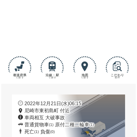
都道府県
沿線・駅
地図
こだわり
で探す
で探す
で探す
条件
2022年12月21日(水)06:15
尼崎市東初島町 付近
車両相互 大破事故
普通貨物車
原付二種二輪車
(1)
(1)
死亡
負傷
(1)
(0)