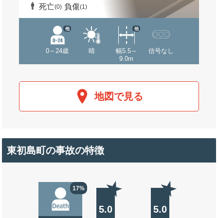
死亡
負傷
(0)
(1)
他
他
0～24歳
晴
幅5.5～
信号なし
9.0m
地図で見る
東初島町の事故の特徴
17%
5.0
5.0