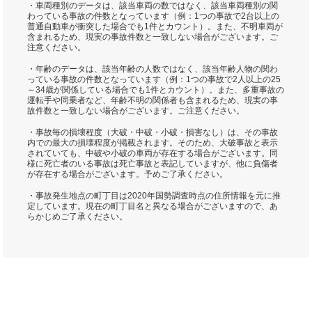
・車両種別のデータは、該当車両の数ではなく、該当車両種別の関
わっている事故の件数となっています（例：1つの事故で2台以上の
普通自動車が衝突した場合でも1件とカウント）。また、不明車両が
含まれるため、現実の事故件数と一致しない場合がございます。ご
注意ください。
・年齢のデータは、該当年齢の人数ではなく、該当年齢人物の関わ
っている事故の件数となっています（例：1つの事故で2人以上の25
～34歳が関係している場合でも1件とカウント）。また、多重事故の
運転手や同乗者など、年齢不明の関係者も含まれるため、現実の事
故件数と一致しない場合がございます。ご注意ください。
・事故毎の損壊程度（大破・中破・小破・損害なし）は、その事故
内での最大の損壊程度が掲載されます。そのため、大破事故と表示
されていても、中破や小破の車両が存在する場合がございます。同
様に死亡者のいる事故は死亡事故と表記していますが、他に負傷者
が存在する場合がございます。予めご了承ください。
・事故発生地点の町丁目は2020年国勢調査時点の住所情報を元に推
定しています。現在の町丁目名と異なる場合がございますので、あ
らかじめご了承ください。