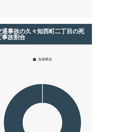
交通事故の久々知西町二丁目の死
亡事故割合