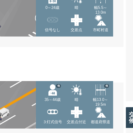
0～24歳
晴
幅5.5～
13.0m
信号なし
交差点
市町村道
他
他
35～44歳
晴
幅13.0～
19.5m
３灯式信号
交差点付近
都道府県道