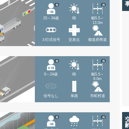
他
他
25～34歳
晴
幅5.5～
13.0m
３灯式信号
交差点
都道府県道
他
他
0～24歳
晴
幅5.5～
9.0m
信号なし
単路
市町村道
他
他