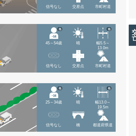
信号なし
交差点
市町村道
他
他
45～54歳
晴
幅5.5～
13.0m
信号なし
交差点
市町村道
他
他
25～34歳
晴
幅13.0～
19.5m
信号なし
橋
都道府県道