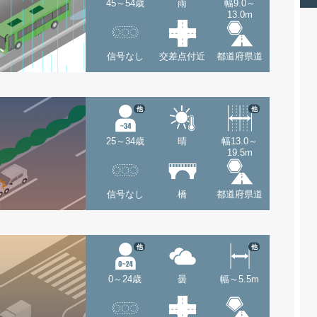
45～54歳
雨
幅9.0～
13.0m
信号なし
交差点付近
都道府県道
他
他
25～34歳
晴
幅13.0～
19.5m
信号なし
橋
都道府県道
他
他
0～24歳
曇
幅～5.5m