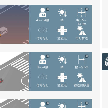
他
他
45～54歳
晴
幅5.5～
13.0m
信号なし
交差点
市町村道
他
他
0～24歳
晴
幅～5.5m
信号なし
交差点
都道府県道
他
他