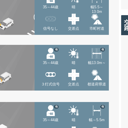
35～44歳
晴
幅5.5～
13.0m
信号なし
交差点
市町村道
他
他
35～44歳
晴
幅13.0m～
３灯式信号
交差点
都道府県道
他
他
35～44歳
晴
幅～5.5m