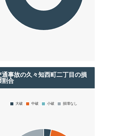
交通事故の久々知西町二丁目の損
壊割合