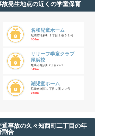
事故発生地点の近くの学童保育
名和児童ホーム
尼崎市名神町３丁目１番５１号
404m
リリーフ学童クラブ
尾浜校
尼崎市尾浜町2丁目22-1
649m
潮児童ホーム
尼崎市潮江２丁目２番２０号
758m
交通事故の久々知西町二丁目の年
齢割合