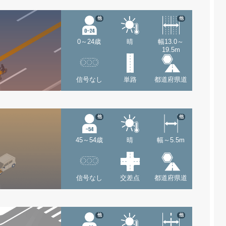
他
他
0～24歳
晴
幅13.0～
19.5m
信号なし
単路
都道府県道
他
他
45～54歳
晴
幅～5.5m
信号なし
交差点
都道府県道
他
他