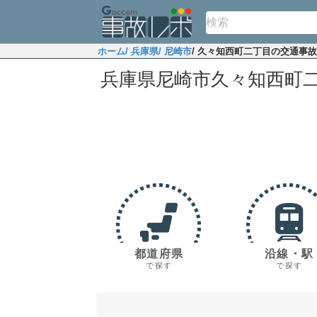
ホーム
/ 兵庫県
/ 尼崎市
/ 久々知西町二丁目の交通事
兵庫県尼崎市久々知西町
都道府県
沿線・駅
で探す
で探す