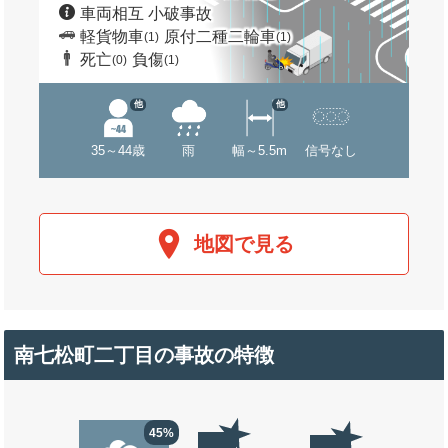
車両相互 小破事故
軽貨物車
原付二種二輪車
(1)
(1)
死亡
負傷
(0)
(1)
他
他
35～44歳
雨
幅～5.5m
信号なし
地図で見る
南七松町二丁目の事故の特徴
45%