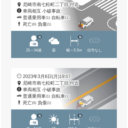
尼崎市南七松町二丁目 付近
車両相互 小破事故
普通乗用車
自転車
(1)
(1)
死亡
負傷
(0)
(1)
他
他
25～34歳
曇
幅～5.5m
信号なし
2023年3月6日(月)19:07
尼崎市南七松町二丁目 付近
車両相互 小破事故
普通乗用車
自転車
(1)
(1)
死亡
負傷
(0)
(1)
他
他