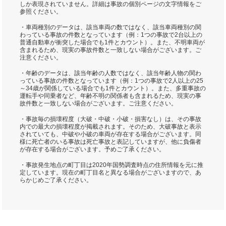
しか表現されていません。詳細は事故の個別ページの文字情報をご
参照ください。
・車両種別のデータは、該当車両の数ではなく、該当車両種別の関
わっている事故の件数となっています（例：1つの事故で2台以上の
普通自動車が衝突した場合でも1件とカウント）。また、不明車両が
含まれるため、現実の事故件数と一致しない場合がございます。ご
注意ください。
・年齢のデータは、該当年齢の人数ではなく、該当年齢人物の関わ
っている事故の件数となっています（例：1つの事故で2人以上の25
～34歳が関係している場合でも1件とカウント）。また、多重事故の
運転手や同乗者など、年齢不明の関係者も含まれるため、現実の事
故件数と一致しない場合がございます。ご注意ください。
・事故毎の損壊程度（大破・中破・小破・損害なし）は、その事故
内での最大の損壊程度が掲載されます。そのため、大破事故と表示
されていても、中破や小破の車両が存在する場合がございます。同
様に死亡者のいる事故は死亡事故と表記していますが、他に負傷者
が存在する場合がございます。予めご了承ください。
・事故発生地点の町丁目は2020年国勢調査時点の住所情報を元に推
定しています。現在の町丁目名と異なる場合がございますので、あ
らかじめご了承ください。