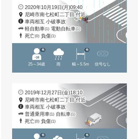
2020年10月19日(月)09:40
尼崎市南七松町二丁目 付近
車両相互 小破事故
軽自動車
電動自転車
(1)
(1)
死亡
負傷
(0)
(1)
他
他
25～34歳
雨
幅～5.5m
信号なし
2019年12月27日(金)18:10
尼崎市南七松町二丁目 付近
車両相互 小破事故
普通乗用車
自転車
(1)
(1)
死亡
負傷
(0)
(1)
他
他