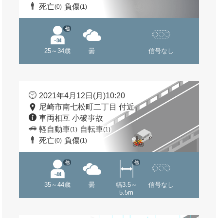
死亡
負傷
(0)
(1)
他
25～34歳
曇
信号なし
2021年4月12日(月)10:20
尼崎市南七松町二丁目 付近
車両相互 小破事故
軽自動車
自転車
(1)
(1)
死亡
負傷
(0)
(1)
他
他
35～44歳
曇
幅3.5～
信号なし
5.5m