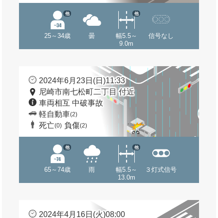
他
他
25～34歳
曇
幅5.5～
信号なし
9.0m
2024年6月23日(日)11:33
尼崎市南七松町二丁目 付近
車両相互 中破事故
軽自動車
(2)
死亡
負傷
(0)
(2)
他
他
65～74歳
雨
幅5.5～
３灯式信号
13.0m
2024年4月16日(火)08:00