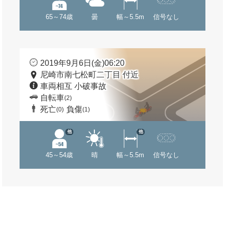
65～74歳
曇
幅～5.5m
信号なし
2019年9月6日(金)06:20
尼崎市南七松町二丁目 付近
車両相互 小破事故
自転車
(2)
死亡
負傷
(0)
(1)
他
他
45～54歳
晴
幅～5.5m
信号なし