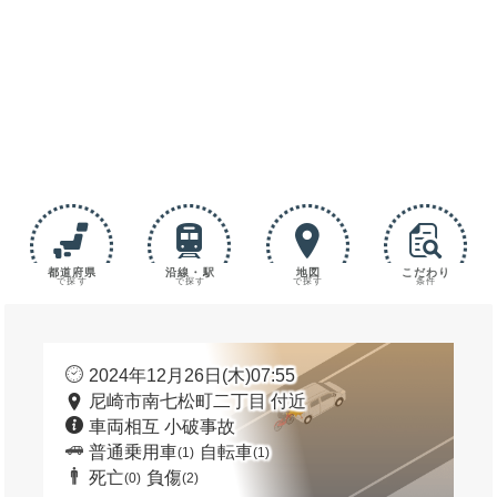
都道府県
沿線・駅
地図
こだわり
で探す
で探す
で探す
条件
2024年12月26日(木)07:55
尼崎市南七松町二丁目 付近
車両相互 小破事故
普通乗用車
自転車
(1)
(1)
死亡
負傷
(0)
(2)