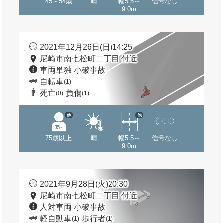
45～54歳
晴
幅5.5～
信号なし
9.0m
2021年12月26日(日)14:25
尼崎市南七松町二丁目 付近
車両単独 小破事故
自転車
(1)
死亡
負傷
(0)
(1)
他
他
75歳以上
晴
幅5.5～
信号なし
9.0m
2021年9月28日(火)20:30
尼崎市南七松町二丁目 付近
人対車両 小破事故
軽自動車
歩行者
(1)
(1)