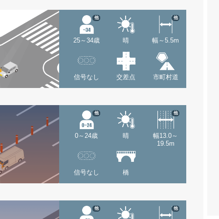
他
他
25～34歳
晴
幅～5.5m
信号なし
交差点
市町村道
他
他
0～24歳
晴
幅13.0～
19.5m
信号なし
橋
他
他