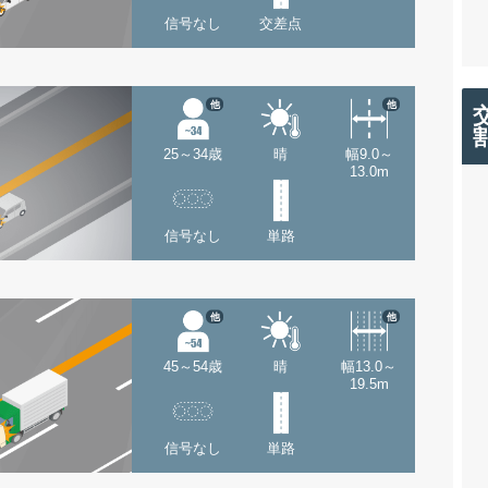
信号なし
交差点
他
他
25～34歳
晴
幅9.0～
13.0m
信号なし
単路
他
他
45～54歳
晴
幅13.0～
19.5m
信号なし
単路