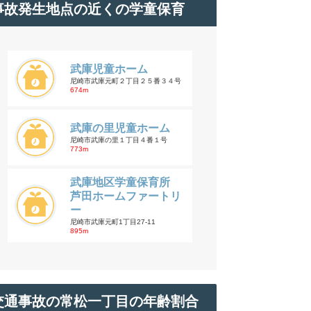
事故発生地点の近くの学童保育
武庫児童ホーム
尼崎市武庫元町２丁目２５番３４号
674m
武庫の里児童ホーム
尼崎市武庫の里１丁目４番１号
773m
武庫地区学童保育所
芦田ホームファートリ
ー
尼崎市武庫元町1丁目27-11
895m
交通事故の常松一丁目の年齢割合