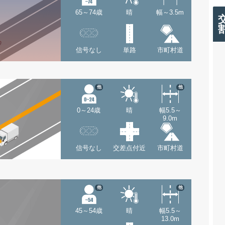
65～74歳
晴
幅～3.5m
信号なし
単路
市町村道
他
他
0～24歳
晴
幅5.5～
9.0m
信号なし
交差点付近
市町村道
他
他
45～54歳
晴
幅5.5～
13.0m