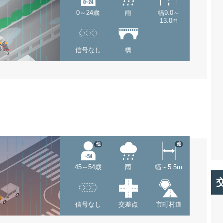
0～24歳
雨
幅9.0～
13.0m
信号なし
橋
他
他
45～54歳
雨
幅～5.5m
信号なし
交差点
市町村道