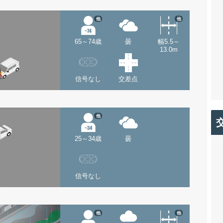
他
他
65～74歳
曇
幅5.5～
13.0m
信号なし
交差点
他
25～34歳
曇
信号なし
他
他