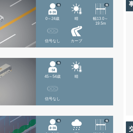
他
他
0～24歳
晴
幅13.0～
19.5m
信号なし
カーブ
他
45～54歳
晴
信号なし
他
他