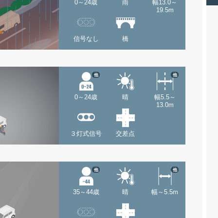
0～24歳
雨
幅13.0～
19.5m
信号なし
橋
他
他
0～24歳
晴
幅5.5～
13.0m
３灯式信号
交差点
他
他
35～44歳
晴
幅～5.5m