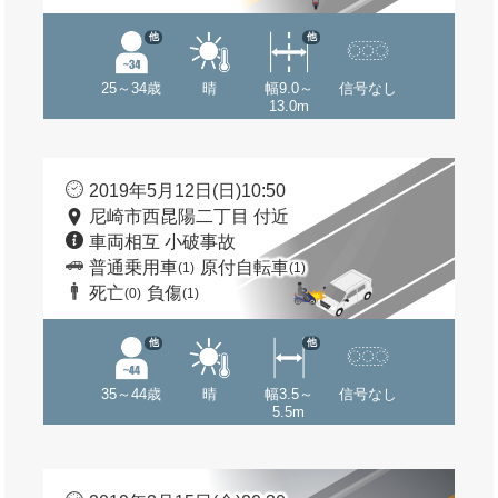
他
他
25～34歳
晴
幅9.0～
信号なし
13.0m
2019年5月12日(日)10:50
尼崎市西昆陽二丁目 付近
車両相互 小破事故
普通乗用車
原付自転車
(1)
(1)
死亡
負傷
(0)
(1)
他
他
35～44歳
晴
幅3.5～
信号なし
5.5m