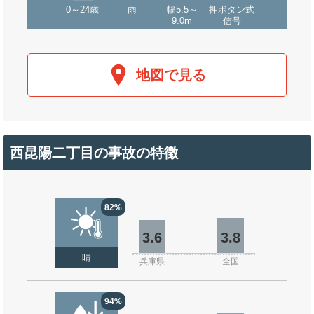
0～24歳
雨
幅5.5～
押ボタン式
9.0m
信号
地図で見る
西昆陽二丁目の事故の特徴
82%
3.6
3.8
晴
兵庫県
全国
94%