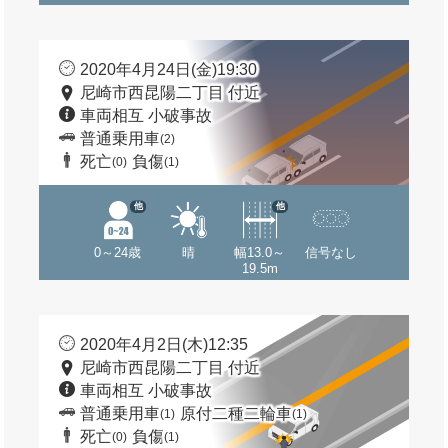
2020年4月24日(金)19:30
尼崎市西昆陽二丁目 付近
車両相互 小破事故
普通乗用車
(2)
死亡
負傷
(0)
(1)
他
他
0～24歳
晴
幅13.0～
信号なし
19.5m
2020年4月2日(木)12:35
尼崎市西昆陽二丁目 付近
車両相互 小破事故
普通乗用車
原付二種二輪車
(1)
(1)
死亡
負傷
(0)
(1)