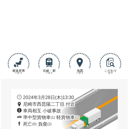
都道府県
沿線・駅
地図
こだわり
で探す
で探す
で探す
条件
2024年3月28日(木)13:30
尼崎市西昆陽二丁目 付近
車両相互 小破事故
準中型貨物車
軽貨物車
(1)
(1)
死亡
負傷
(0)
(2)