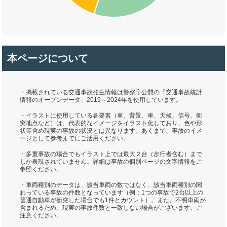
本ページについて
・掲載されている交通事故発生情報は警察庁公開の「交通事故統計
情報のオープンデータ」2019～2024年を使用しています。
・イラストに使用している各要素（車、背景、車、天候、信号、衝
突地点など）は、代表的なイメージをイラスト化しており、色や形
状等含め現実の事故の状況とは異なります。あくまで、事故のイメ
ージとして参考までにご活用ください。
・多重事故の場合でもイラスト上では最大２台（歩行者含む）まで
しか表現されていません。詳細は事故の個別ページの文字情報をご
参照ください。
・車両種別のデータは、該当車両の数ではなく、該当車両種別の関
わっている事故の件数となっています（例：1つの事故で2台以上の
普通自動車が衝突した場合でも1件とカウント）。また、不明車両が
含まれるため、現実の事故件数と一致しない場合がございます。ご
注意ください。