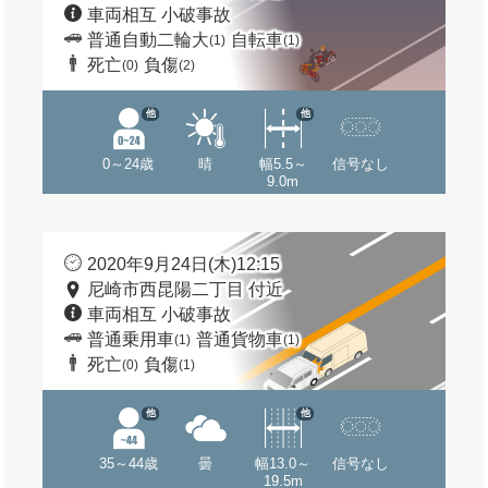
車両相互 小破事故
普通自動二輪大
自転車
(1)
(1)
死亡
負傷
(0)
(2)
他
他
0～24歳
晴
幅5.5～
信号なし
9.0m
2020年9月24日(木)12:15
尼崎市西昆陽二丁目 付近
車両相互 小破事故
普通乗用車
普通貨物車
(1)
(1)
死亡
負傷
(0)
(1)
他
他
35～44歳
曇
幅13.0～
信号なし
19.5m