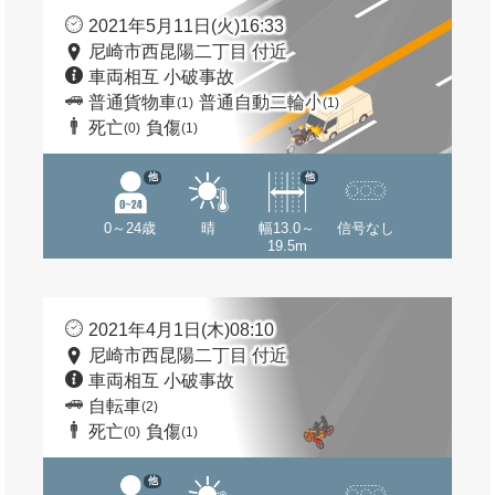
2021年5月11日(火)16:33
尼崎市西昆陽二丁目 付近
車両相互 小破事故
普通貨物車
普通自動二輪小
(1)
(1)
死亡
負傷
(0)
(1)
他
他
0～24歳
晴
幅13.0～
信号なし
19.5m
2021年4月1日(木)08:10
尼崎市西昆陽二丁目 付近
車両相互 小破事故
自転車
(2)
死亡
負傷
(0)
(1)
他