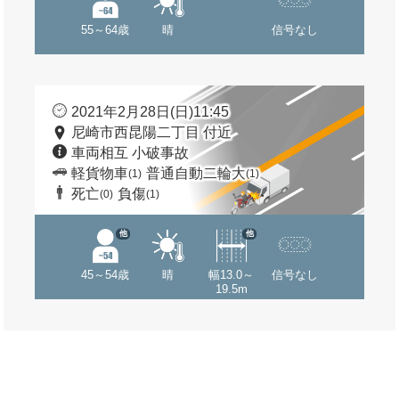
55～64歳
晴
信号なし
2021年2月28日(日)11:45
尼崎市西昆陽二丁目 付近
車両相互 小破事故
軽貨物車
普通自動二輪大
(1)
(1)
死亡
負傷
(0)
(1)
他
他
45～54歳
晴
幅13.0～
信号なし
19.5m