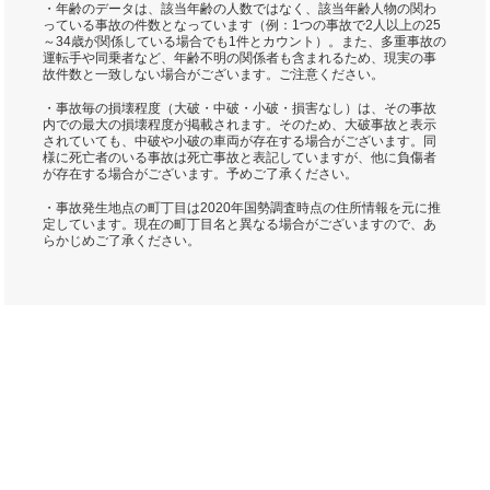
・年齢のデータは、該当年齢の人数ではなく、該当年齢人物の関わ
っている事故の件数となっています（例：1つの事故で2人以上の25
～34歳が関係している場合でも1件とカウント）。また、多重事故の
運転手や同乗者など、年齢不明の関係者も含まれるため、現実の事
故件数と一致しない場合がございます。ご注意ください。
・事故毎の損壊程度（大破・中破・小破・損害なし）は、その事故
内での最大の損壊程度が掲載されます。そのため、大破事故と表示
されていても、中破や小破の車両が存在する場合がございます。同
様に死亡者のいる事故は死亡事故と表記していますが、他に負傷者
が存在する場合がございます。予めご了承ください。
・事故発生地点の町丁目は2020年国勢調査時点の住所情報を元に推
定しています。現在の町丁目名と異なる場合がございますので、あ
らかじめご了承ください。