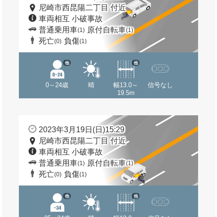
尼崎市西昆陽二丁目 付近
車両相互 小破事故
普通乗用車
原付自転車
(1)
(1)
死亡
負傷
(0)
(1)
他
他
0～24歳
晴
幅13.0～
信号なし
19.5m
2023年3月19日(日)15:29
尼崎市西昆陽二丁目 付近
車両相互 小破事故
普通乗用車
原付自転車
(1)
(1)
死亡
負傷
(0)
(1)
他
他