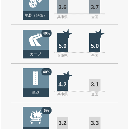
3.6
3.7
舗装（乾燥）
兵庫県
全国
40%
5.0
5.0
カーブ
兵庫県
全国
40%
4.2
3.1
単路
兵庫県
全国
6%
3.2
3.3