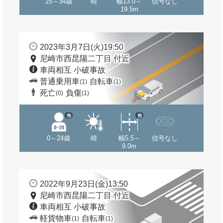
25～34歳
晴
幅13.0～
信号なし
19.5m
2023年3月7日(火)19:50
尼崎市西昆陽二丁目 付近
車両相互 小破事故
普通乗用車
自転車
(1)
(1)
死亡
負傷
(0)
(1)
他
他
0～24歳
晴
幅5.5～
信号なし
9.0m
2022年9月23日(金)13:50
尼崎市西昆陽二丁目 付近
車両相互 小破事故
軽貨物車
自転車
(1)
(1)