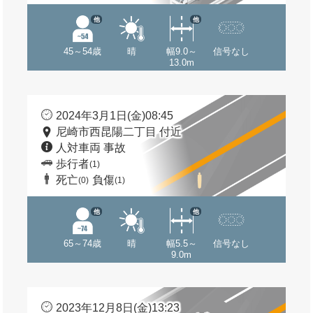
他
他
45～54歳
晴
幅9.0～
信号なし
13.0m
2024年3月1日(金)08:45
尼崎市西昆陽二丁目 付近
人対車両 事故
歩行者
(1)
死亡
負傷
(0)
(1)
他
他
65～74歳
晴
幅5.5～
信号なし
9.0m
2023年12月8日(金)13:23