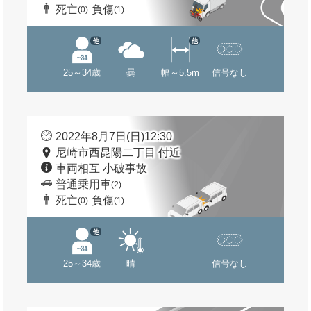
死亡
負傷
(0)
(1)
他
他
25～34歳
曇
幅～5.5m
信号なし
2022年8月7日(日)12:30
尼崎市西昆陽二丁目 付近
車両相互 小破事故
普通乗用車
(2)
死亡
負傷
(0)
(1)
他
25～34歳
晴
信号なし