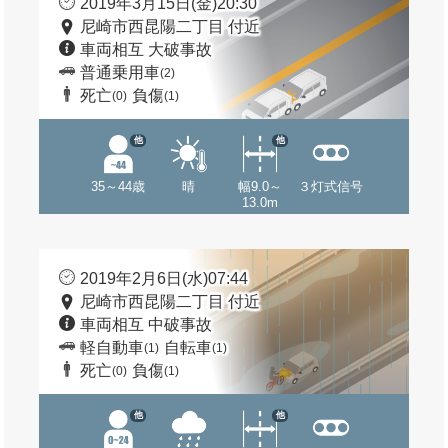
2019年3月15日(金)20:30
尼崎市西昆陽二丁目 付近
車両相互 大破事故
普通乗用車
(2)
死亡
負傷
(0)
(1)
他
他
35～44歳
晴
幅9.0～
３灯式信号
13.0m
2019年2月6日(水)07:44
尼崎市西昆陽二丁目 付近
車両相互 中破事故
軽自動車
自転車
(1)
(1)
死亡
負傷
(0)
(1)
他
他