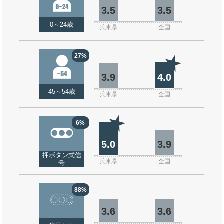
3.5
3.5
0～24歳
兵庫県
全国
27%
3.9
4.0
45～54歳
兵庫県
全国
6%
5.0
3.9
押ボタン式信
兵庫県
全国
号
88%
3.6
3.6