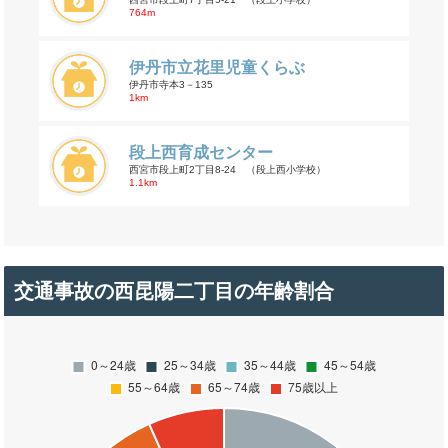
764m
伊丹市立花里児童くらぶ
伊丹市寺本3－135
1km
段上西育成センター
西宮市段上町2丁目8-24 （段上西小学校）
1.1km
交通事故の西昆陽二丁目の年齢割合