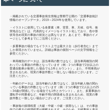
・掲載されている交通事故発生情報は警察庁公開の「交通事故統計
情報のオープンデータ」2019～2024年を使用しています。
・イラストに使用している各要素（車、背景、車、天候、信号、衝
突地点など）は、代表的なイメージをイラスト化しており、色や形
状等含め現実の事故の状況とは異なります。あくまで、事故のイメ
ージとして参考までにご活用ください。
・多重事故の場合でもイラスト上では最大２台（歩行者含む）まで
しか表現されていません。詳細は事故の個別ページの文字情報をご
参照ください。
・車両種別のデータは、該当車両の数ではなく、該当車両種別の関
わっている事故の件数となっています（例：1つの事故で2台以上の
普通自動車が衝突した場合でも1件とカウント）。また、不明車両が
含まれるため、現実の事故件数と一致しない場合がございます。ご
注意ください。
・年齢のデータは、該当年齢の人数ではなく、該当年齢人物の関わ
っている事故の件数となっています（例：1つの事故で2人以上の25
～34歳が関係している場合でも1件とカウント）。また、多重事故の
運転手や同乗者など、年齢不明の関係者も含まれるため、現実の事
故件数と一致しない場合がございます。ご注意ください。
・事故毎の損壊程度（大破・中破・小破・損害なし）は、その事故
内での最大の損壊程度が掲載されます。そのため、大破事故と表示