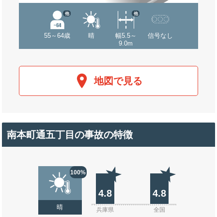
他
他
55～64歳
晴
幅5.5～
信号なし
9.0m
地図で見る
南本町通五丁目の事故の特徴
100%
4.8
4.8
晴
兵庫県
全国