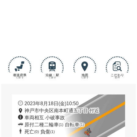
都道府県
沿線・駅
地図
こだわり
で探す
で探す
で探す
条件
2023年8月18日(金)10:50
神戸市中央区南本町通五丁目 付近
車両相互 小破事故
原付二種二輪車
自転車
(1)
(1)
死亡
負傷
(0)
(1)