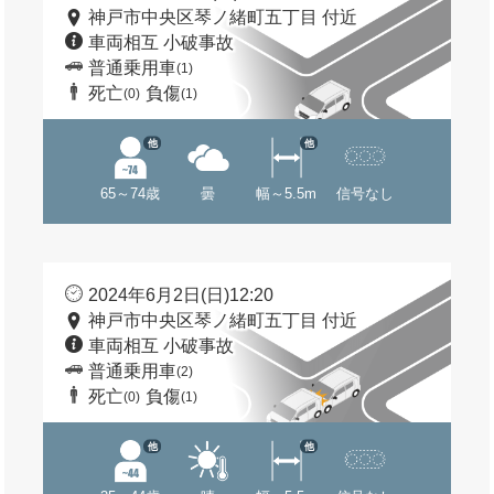
神戸市中央区琴ノ緒町五丁目 付近
車両相互 小破事故
普通乗用車
(1)
死亡
負傷
(0)
(1)
他
他
65～74歳
曇
幅～5.5m
信号なし
2024年6月2日(日)12:20
神戸市中央区琴ノ緒町五丁目 付近
車両相互 小破事故
普通乗用車
(2)
死亡
負傷
(0)
(1)
他
他