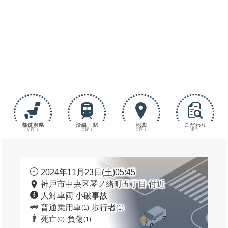
都道府県
沿線・駅
地図
こだわり
で探す
で探す
で探す
条件
2024年11月23日(土)05:45
神戸市中央区琴ノ緒町五丁目 付近
人対車両 小破事故
普通乗用車
歩行者
(1)
(1)
死亡
負傷
(0)
(1)