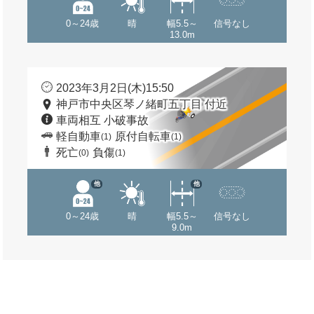
0～24歳
晴
幅5.5～
信号なし
13.0m
2023年3月2日(木)15:50
神戸市中央区琴ノ緒町五丁目 付近
車両相互 小破事故
軽自動車
原付自転車
(1)
(1)
死亡
負傷
(0)
(1)
他
他
0～24歳
晴
幅5.5～
信号なし
9.0m