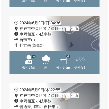
35～44歳
晴
幅～5.5m
信号なし
2024年6月2日(日)04:36
神戸市中央区琴ノ緒町五丁目 付近
車両相互 小破事故
自転車
(1)
死亡
負傷
(0)
(1)
他
他
45～54歳
雨
幅～5.5m
信号なし
2024年5月9日(木)22:55
神戸市中央区琴ノ緒町五丁目 付近
車両相互 小破事故
普通乗用車
自転車
(1)
(1)