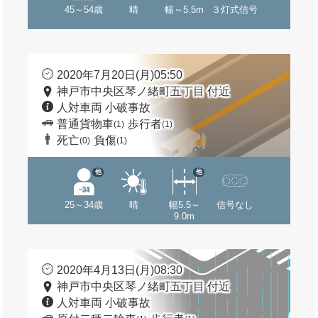
45～54歳
晴
幅～5.5m
３灯式信号
2020年7月20日(月)05:50
神戸市中央区琴ノ緒町五丁目 付近
人対車両 小破事故
普通貨物車
歩行者
(1)
(1)
死亡
負傷
(0)
(1)
他
他
25～34歳
晴
幅5.5～
信号なし
9.0m
2020年4月13日(月)08:30
神戸市中央区琴ノ緒町五丁目 付近
人対車両 小破事故