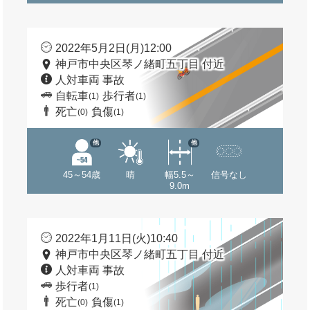
2022年5月2日(月)12:00
神戸市中央区琴ノ緒町五丁目 付近
人対車両 事故
自転車
歩行者
(1)
(1)
死亡
負傷
(0)
(1)
他
他
45～54歳
晴
幅5.5～
信号なし
9.0m
2022年1月11日(火)10:40
神戸市中央区琴ノ緒町五丁目 付近
人対車両 事故
歩行者
(1)
死亡
負傷
(0)
(1)