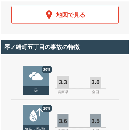
地図で見る
琴ノ緒町五丁目の事故の特徴
20%
3.3
3.0
曇
兵庫県
全国
20%
3.6
3.5
舗装（湿潤）