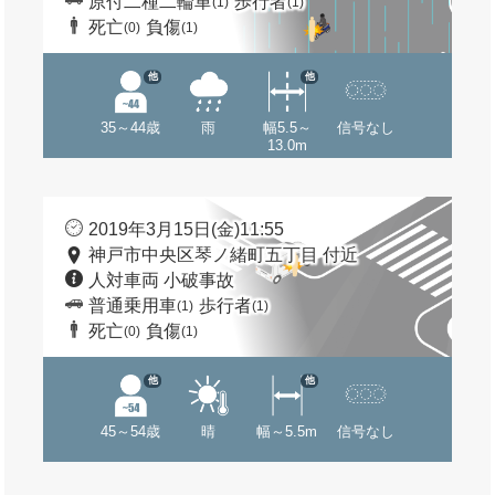
原付二種二輪車
歩行者
(1)
(1)
死亡
負傷
(0)
(1)
他
他
35～44歳
雨
幅5.5～
信号なし
13.0m
2019年3月15日(金)11:55
神戸市中央区琴ノ緒町五丁目 付近
人対車両 小破事故
普通乗用車
歩行者
(1)
(1)
死亡
負傷
(0)
(1)
他
他
45～54歳
晴
幅～5.5m
信号なし