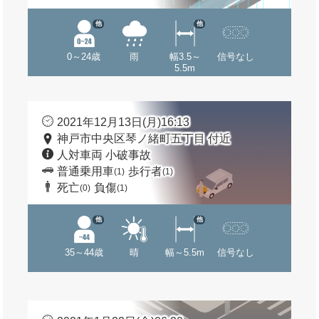
他
他
0～24歳
雨
幅3.5～
信号なし
5.5m
2021年12月13日(月)16:13
神戸市中央区琴ノ緒町五丁目 付近
人対車両 小破事故
普通乗用車
歩行者
(1)
(1)
死亡
負傷
(0)
(1)
他
他
35～44歳
晴
幅～5.5m
信号なし