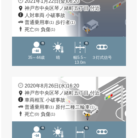
2021年1月22日(金)06:20
神戸市中央区琴ノ緒町五丁目 付近
人対車両 小破事故
普通乗用車
歩行者
(1)
(1)
死亡
負傷
(0)
(1)
他
他
35～44歳
晴
幅5.5～
３灯式信号
13.0m
2020年8月26日(水)16:20
神戸市中央区琴ノ緒町五丁目 付近
車両相互 小破事故
普通乗用車
原付二種二輪車
(1)
(1)
死亡
負傷
(0)
(1)
他
他