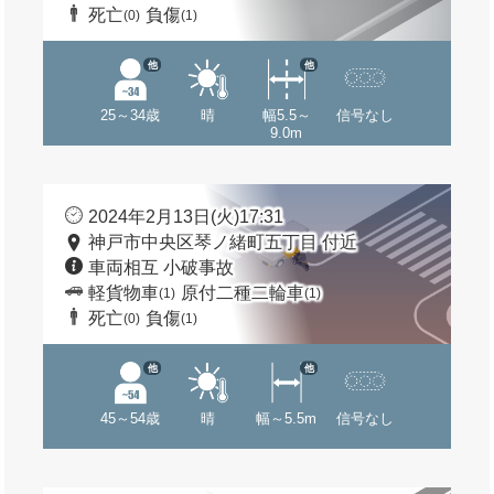
死亡
負傷
(0)
(1)
他
他
25～34歳
晴
幅5.5～
信号なし
9.0m
2024年2月13日(火)17:31
神戸市中央区琴ノ緒町五丁目 付近
車両相互 小破事故
軽貨物車
原付二種二輪車
(1)
(1)
死亡
負傷
(0)
(1)
他
他
45～54歳
晴
幅～5.5m
信号なし