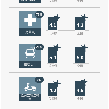
兵庫県
全国
75%
4.1
4.3
交差点
兵庫県
全国
20%
5.0
5.0
損壊なし
兵庫県
全国
9%
4.0
4.5
原付二種二輪
兵庫県
全国
車