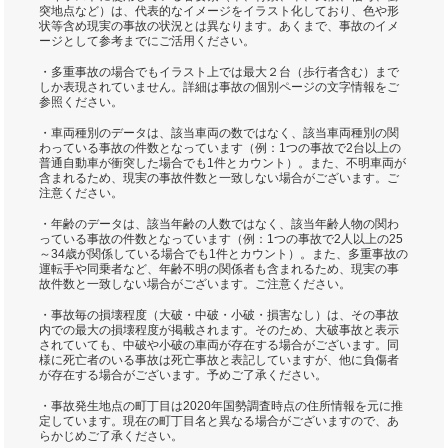
突地点など）は、代表的なイメージをイラスト化しており、色や形
状等含め現実の事故の状況とは異なります。あくまで、事故のイメ
ージとして参考までにご活用ください。
・多重事故の場合でもイラスト上では最大２台（歩行者含む）まで
しか表現されていません。詳細は事故の個別ページの文字情報をご
参照ください。
・車両種別のデータは、該当車両の数ではなく、該当車両種別の関
わっている事故の件数となっています（例：1つの事故で2台以上の
普通自動車が衝突した場合でも1件とカウント）。また、不明車両が
含まれるため、現実の事故件数と一致しない場合がございます。ご
注意ください。
・年齢のデータは、該当年齢の人数ではなく、該当年齢人物の関わ
っている事故の件数となっています（例：1つの事故で2人以上の25
～34歳が関係している場合でも1件とカウント）。また、多重事故の
運転手や同乗者など、年齢不明の関係者も含まれるため、現実の事
故件数と一致しない場合がございます。ご注意ください。
・事故毎の損壊程度（大破・中破・小破・損害なし）は、その事故
内での最大の損壊程度が掲載されます。そのため、大破事故と表示
されていても、中破や小破の車両が存在する場合がございます。同
様に死亡者のいる事故は死亡事故と表記していますが、他に負傷者
が存在する場合がございます。予めご了承ください。
・事故発生地点の町丁目は2020年国勢調査時点の住所情報を元に推
定しています。現在の町丁目名と異なる場合がございますので、あ
らかじめご了承ください。