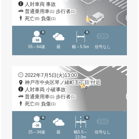
人対車両 事故
普通乗用車
歩行者
(1)
(1)
死亡
負傷
(0)
(1)
他
他
55～64歳
曇
幅～5.5m
信号なし
2022年7月5日(火)13:00
神戸市中央区琴ノ緒町五丁目 付近
人対車両 小破事故
普通乗用車
歩行者
(1)
(1)
死亡
負傷
(0)
(1)
他
他
25～34歳
曇
幅5.5～
信号なし
13.0m