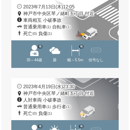
2023年7月13日(木)12:05
神戸市中央区琴ノ緒町五丁目 付近
車両相互 小破事故
普通乗用車
自転車
(1)
(1)
死亡
負傷
(0)
(1)
他
他
35～44歳
曇
幅～5.5m
信号なし
2023年4月19日(水)23:30
神戸市中央区琴ノ緒町五丁目 付近
人対車両 小破事故
普通乗用車
歩行者
(1)
(1)
死亡
負傷
(0)
(1)
他
他