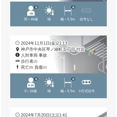
他
他
35～44歳
晴
幅～5.5m
信号なし
2024年11月1日(金)21:13
神戸市中央区琴ノ緒町五丁目 付近
人対車両 事故
歩行者
(2)
死亡
負傷
(0)
(2)
他
他
0～24歳
晴
幅～5.5m
３灯式信号
2024年7月20日(土)11:41