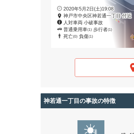
2020年5月2日(土)19:08
神戸市中央区神若通一丁目 付近
人対車両 小破事故
普通乗用車
歩行者
(1)
(1)
死亡
負傷
(0)
(1)
神若通一丁目の事故の特徴