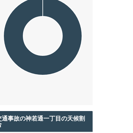
交通事故の神若通一丁目の天候割
合