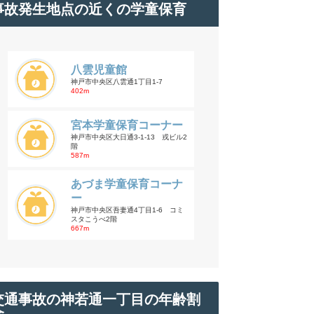
事故発生地点の近くの学童保育
八雲児童館
神戸市中央区八雲通1丁目1-7
402m
宮本学童保育コーナー
神戸市中央区大日通3-1-13 戎ビル2
階
587m
あづま学童保育コーナ
ー
神戸市中央区吾妻通4丁目1-6 コミ
スタこうべ2階
667m
交通事故の神若通一丁目の年齢割
合