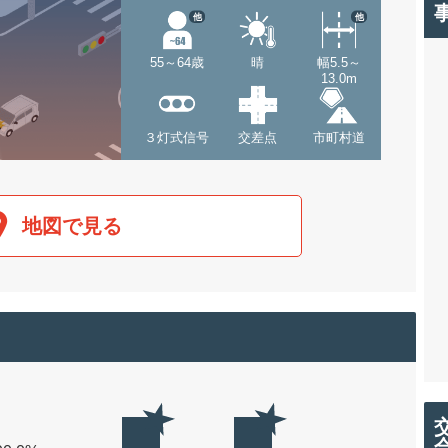
他
他
55～64歳
晴
幅5.5～
13.0m
３灯式信号
交差点
市町村道
地図で見る