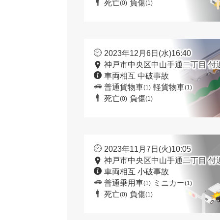
死亡
負傷
(0)
(1)
2023年12月6日(水)16:40
神戸市中央区中山手通二丁目 付
車両相互 中破事故
普通貨物車
軽貨物車
(1)
(1)
死亡
負傷
(0)
(1)
2023年11月7日(火)10:05
神戸市中央区中山手通二丁目 付
車両相互 小破事故
普通乗用車
ミニカー
(1)
(1)
死亡
負傷
(0)
(1)