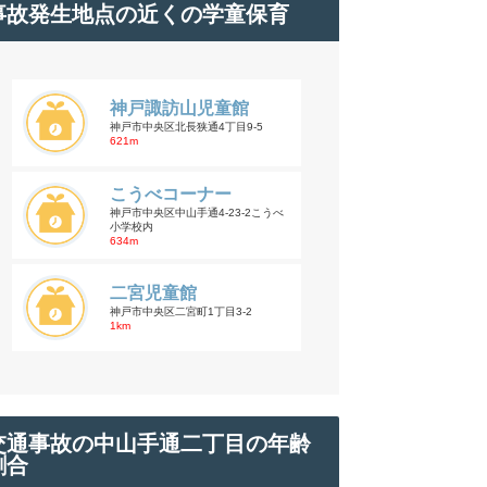
事故発生地点の近くの学童保育
神戸諏訪山児童館
神戸市中央区北長狭通4丁目9-5
621m
こうべコーナー
神戸市中央区中山手通4-23-2こうべ
小学校内
634m
二宮児童館
神戸市中央区二宮町1丁目3-2
1km
交通事故の中山手通二丁目の年齢
割合