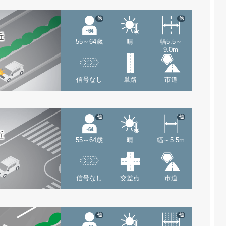
他
他
近
55～64歳
晴
幅5.5～
9.0m
信号なし
単路
市道
他
他
近
55～64歳
晴
幅～5.5m
信号なし
交差点
市道
他
他