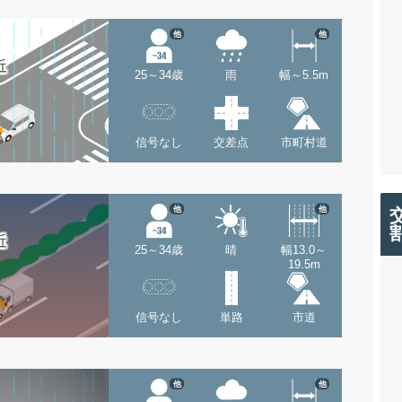
他
他
近
25～34歳
雨
幅～5.5m
信号なし
交差点
市町村道
他
他
近
25～34歳
晴
幅13.0～
19.5m
信号なし
単路
市道
他
他