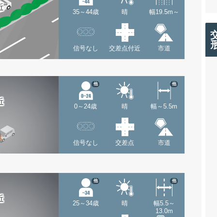
近
35～44歳
晴
幅19.5m～
信号なし
交差点付近
市道
他
他
近
0～24歳
晴
幅～5.5m
信号なし
交差点
市道
他
他
近
25～34歳
晴
幅5.5～
13.0m