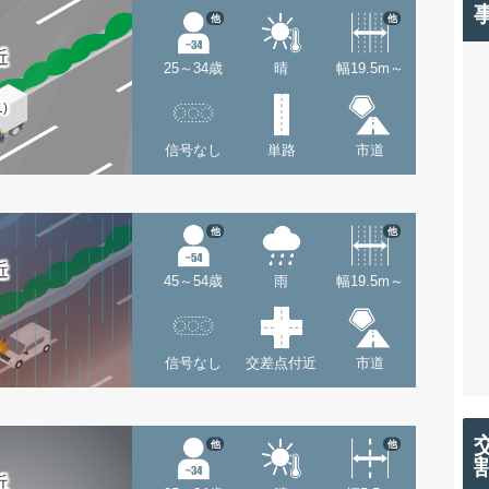
他
他
近
25～34歳
晴
幅19.5m～
1)
信号なし
単路
市道
他
他
近
45～54歳
雨
幅19.5m～
信号なし
交差点付近
市道
他
他
近