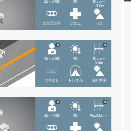
25～34歳
晴
幅5.5～
13.0m
３灯式信号
交差点
市道
他
他
近
45～54歳
晴
幅5.5～
9.0m
信号なし
トンネル
市町村道
他
他
近
35～44歳
晴
幅13.0m～