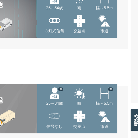
近
25～34歳
雨
幅～5.5m
３灯式信号
交差点
市道
他
他
近
25～34歳
晴
幅～5.5m
信号なし
交差点
市道