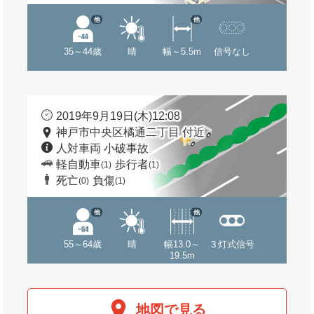
他
他
35～44歳
晴
幅～5.5m
信号なし
2019年9月19日(木)12:08
神戸市中央区橘通二丁目 付近
人対車両 小破事故
軽自動車
歩行者
(1)
(1)
死亡
負傷
(0)
(1)
他
他
55～64歳
晴
幅13.0～
３灯式信号
19.5m
地図で見る