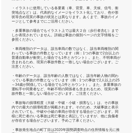
・イラストに使用している各要素（車、背景、車、天候、信号、衝
突地点など）は、代表的なイメージをイラスト化しており、色や形
状等含め現実の事故の状況とは異なります。あくまで、事故のイメ
ージとして参考までにご活用ください。
・多重事故の場合でもイラスト上では最大２台（歩行者含む）まで
しか表現されていません。詳細は事故の個別ページの文字情報をご
参照ください。
・車両種別のデータは、該当車両の数ではなく、該当車両種別の関
わっている事故の件数となっています（例：1つの事故で2台以上の
普通自動車が衝突した場合でも1件とカウント）。また、不明車両が
含まれるため、現実の事故件数と一致しない場合がございます。ご
注意ください。
・年齢のデータは、該当年齢の人数ではなく、該当年齢人物の関わ
っている事故の件数となっています（例：1つの事故で2人以上の25
～34歳が関係している場合でも1件とカウント）。また、多重事故の
運転手や同乗者など、年齢不明の関係者も含まれるため、現実の事
故件数と一致しない場合がございます。ご注意ください。
・事故毎の損壊程度（大破・中破・小破・損害なし）は、その事故
内での最大の損壊程度が掲載されます。そのため、大破事故と表示
されていても、中破や小破の車両が存在する場合がございます。同
様に死亡者のいる事故は死亡事故と表記していますが、他に負傷者
が存在する場合がございます。予めご了承ください。
・事故発生地点の町丁目は2020年国勢調査時点の住所情報を元に推