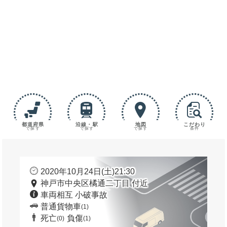
都道府県
沿線・駅
地図
こだわり
で探す
で探す
で探す
条件
2020年10月24日(土)21:30
神戸市中央区橘通二丁目 付近
車両相互 小破事故
普通貨物車
(1)
死亡
負傷
(0)
(1)