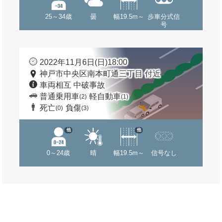
25～34歳
曇
幅19.5m～
歩車分式信
号
2022年11月6日(日)18:00
神戸市中央区南本町通三丁目 付近
車両相互 中破事故
普通乗用車
軽自動車
(2)
(1)
死亡
負傷
(0)
(3)
他
他
0～24歳
晴
幅19.5m～
信号なし