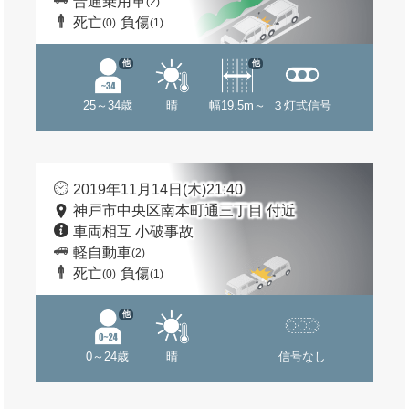
普通乗用車
(2)
死亡
負傷
(0)
(1)
他
他
25～34歳
晴
幅19.5m～
３灯式信号
2019年11月14日(木)21:40
神戸市中央区南本町通三丁目 付近
車両相互 小破事故
軽自動車
(2)
死亡
負傷
(0)
(1)
他
0～24歳
晴
信号なし