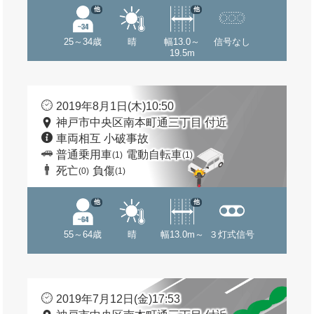
他
他
25～34歳
晴
幅13.0～
信号なし
19.5m
2019年8月1日(木)10:50
神戸市中央区南本町通三丁目 付近
車両相互 小破事故
普通乗用車
電動自転車
(1)
(1)
死亡
負傷
(0)
(1)
他
他
55～64歳
晴
幅13.0m～
３灯式信号
2019年7月12日(金)17:53