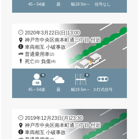
45～54歳
曇
幅19.5m～
信号なし
2020年3月22日(日)13:00
神戸市中央区南本町通三丁目 付近
車両相互 小破事故
普通乗用車
(2)
死亡
負傷
(0)
(4)
他
他
45～54歳
曇
幅19.5m～
３灯式信号
2019年12月23日(月)23:30
神戸市中央区南本町通三丁目 付近
車両相互 小破事故