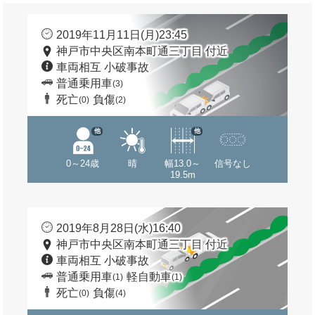
2019年11月11日(月)23:45
神戸市中央区南本町通三丁目 付近
車両相互 小破事故
普通乗用車
(3)
死亡
負傷
(0)
(2)
他
他
0～24歳
晴
幅13.0～
信号なし
19.5m
2019年8月28日(水)16:40
神戸市中央区南本町通三丁目 付近
車両相互 小破事故
普通乗用車
軽自動車
(1)
(1)
死亡
負傷
(0)
(4)