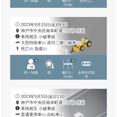
35～44歳
晴
幅9.0～
信号なし
13.0m
2023年9月15日(金)09:45
神戸市中央区南本町通三丁目 付近
車両相互 小破事故
大型特殊車
原付二種二輪車
(1)
(1)
死亡
負傷
(0)
(1)
他
他
45～54歳
晴
幅5.5～
歩車分式信
13.0m
号
2023年5月5日(金)21:00
神戸市中央区南本町通三丁目 付近
車両相互 小破事故
普通乗用車
自転車
(1)
(1)