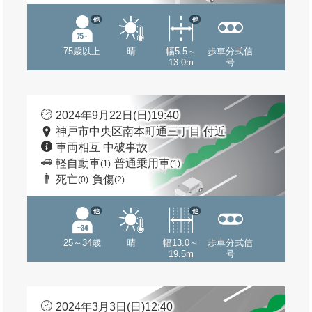
他
他
75歳以上
晴
幅5.5～
歩車分式信
13.0m
号
2024年9月22日(日)19:40
神戸市中央区南本町通三丁目 付近
車両相互 中破事故
軽自動車
普通乗用車
(1)
(1)
死亡
負傷
(0)
(2)
他
他
25～34歳
晴
幅13.0～
歩車分式信
19.5m
号
2024年3月3日(日)12:40