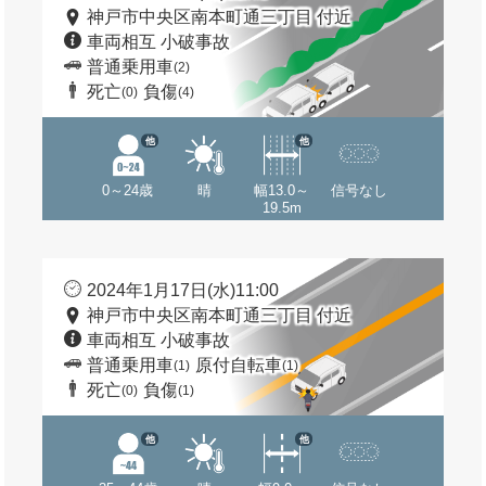
神戸市中央区南本町通三丁目 付近
車両相互 小破事故
普通乗用車
(2)
死亡
負傷
(0)
(4)
他
他
0～24歳
晴
幅13.0～
信号なし
19.5m
2024年1月17日(水)11:00
神戸市中央区南本町通三丁目 付近
車両相互 小破事故
普通乗用車
原付自転車
(1)
(1)
死亡
負傷
(0)
(1)
他
他