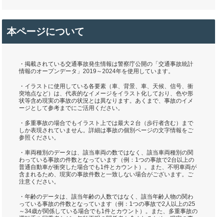
本ページについて
・掲載されている交通事故発生情報は警察庁公開の「交通事故統計
情報のオープンデータ」2019～2024年を使用しています。
・イラストに使用している各要素（車、背景、車、天候、信号、衝
突地点など）は、代表的なイメージをイラスト化しており、色や形
状等含め現実の事故の状況とは異なります。あくまで、事故のイメ
ージとして参考までにご活用ください。
・多重事故の場合でもイラスト上では最大２台（歩行者含む）まで
しか表現されていません。詳細は事故の個別ページの文字情報をご
参照ください。
・車両種別のデータは、該当車両の数ではなく、該当車両種別の関
わっている事故の件数となっています（例：1つの事故で2台以上の
普通自動車が衝突した場合でも1件とカウント）。また、不明車両が
含まれるため、現実の事故件数と一致しない場合がございます。ご
注意ください。
・年齢のデータは、該当年齢の人数ではなく、該当年齢人物の関わ
っている事故の件数となっています（例：1つの事故で2人以上の25
～34歳が関係している場合でも1件とカウント）。また、多重事故の