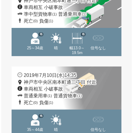
神戸市中央区南本町通三丁目 付近
車両相互 小破事故
準中型貨物車
普通乗用車
(1)
(1)
死亡
負傷
(0)
(1)
他
他
25～34歳
晴
幅13.0～
信号なし
19.5m
2019年7月10日(水)14:35
神戸市中央区南本町通三丁目 付近
車両相互 小破事故
普通乗用車
普通貨物車
(1)
(1)
死亡
負傷
(0)
(1)
他
35～44歳
晴
信号なし