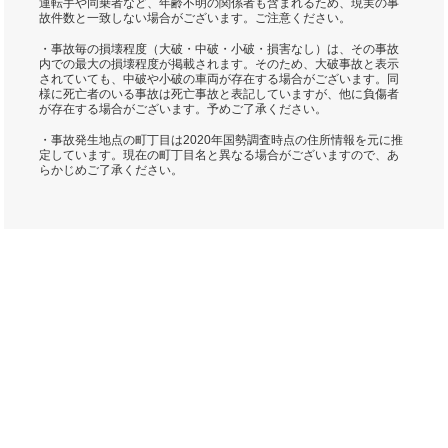
運転手や同乗者など、年齢不明の関係者も含まれるため、現実の事
故件数と一致しない場合がございます。ご注意ください。
・事故毎の損壊程度（大破・中破・小破・損害なし）は、その事故
内での最大の損壊程度が掲載されます。そのため、大破事故と表示
されていても、中破や小破の車両が存在する場合がございます。同
様に死亡者のいる事故は死亡事故と表記していますが、他に負傷者
が存在する場合がございます。予めご了承ください。
・事故発生地点の町丁目は2020年国勢調査時点の住所情報を元に推
定しています。現在の町丁目名と異なる場合がございますので、あ
らかじめご了承ください。