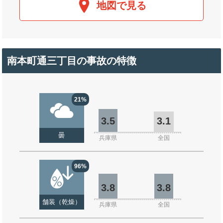
地図で見る
南本町通三丁目の事故の特徴
21%
3.5
3.1
曇
兵庫県
全国
96%
3.8
3.8
舗装（乾燥）
兵庫県
全国