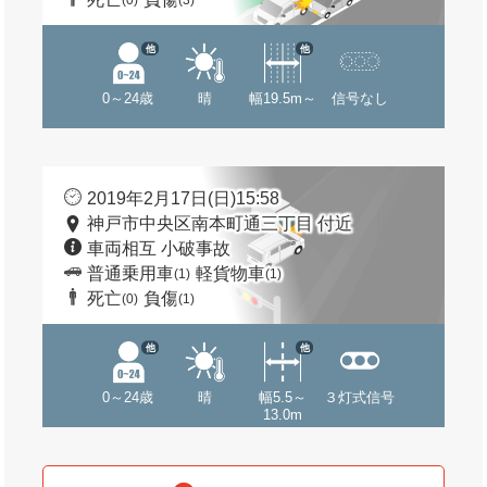
(0)
(3)
他
他
0～24歳
晴
幅19.5m～
信号なし
2019年2月17日(日)15:58
神戸市中央区南本町通三丁目 付近
車両相互 小破事故
普通乗用車
軽貨物車
(1)
(1)
死亡
負傷
(0)
(1)
他
他
0～24歳
晴
幅5.5～
３灯式信号
13.0m