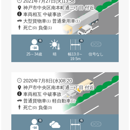
2021年7月27日(火)13:58
神戸市中央区南本町通三丁目 付近
車両相互 中破事故
大型貨物車
普通乗用車
(1)
(1)
死亡
負傷
(0)
(1)
他
他
25～34歳
晴
幅13.0～
信号なし
19.5m
2020年7月8日(水)08:20
神戸市中央区南本町通三丁目 付近
車両相互 中破事故
普通貨物車
軽自動車
(1)
(1)
死亡
負傷
(0)
(3)
他
他