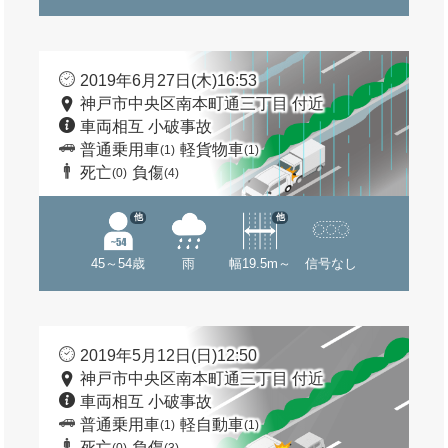
2019年6月27日(木)16:53
神戸市中央区南本町通三丁目 付近
車両相互 小破事故
普通乗用車
軽貨物車
(1)
(1)
死亡
負傷
(0)
(4)
他
他
45～54歳
雨
幅19.5m～
信号なし
2019年5月12日(日)12:50
神戸市中央区南本町通三丁目 付近
車両相互 小破事故
普通乗用車
軽自動車
(1)
(1)
死亡
負傷