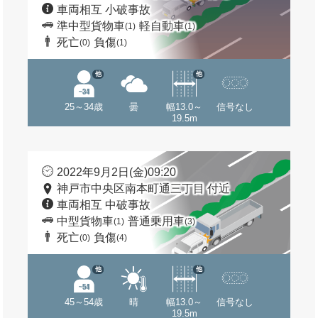
車両相互 小破事故
準中型貨物車
軽自動車
(1)
(1)
死亡
負傷
(0)
(1)
他
他
25～34歳
曇
幅13.0～
信号なし
19.5m
2022年9月2日(金)09:20
神戸市中央区南本町通三丁目 付近
車両相互 中破事故
中型貨物車
普通乗用車
(1)
(3)
死亡
負傷
(0)
(4)
他
他
45～54歳
晴
幅13.0～
信号なし
19.5m