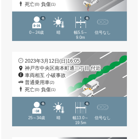
死亡
負傷
(0)
(1)
他
他
0～24歳
晴
幅5.5～
信号なし
9.0m
2023年3月12日(日)16:05
神戸市中央区南本町通三丁目 付近
車両相互 小破事故
普通乗用車
(2)
死亡
負傷
(0)
(1)
他
他
25～34歳
晴
幅13.0～
信号なし
19.5m