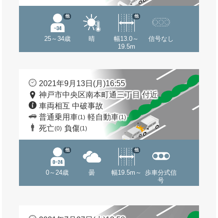
他
他
25～34歳
晴
幅13.0～
信号なし
19.5m
2021年9月13日(月)16:55
神戸市中央区南本町通三丁目 付近
車両相互 中破事故
普通乗用車
軽自動車
(1)
(1)
死亡
負傷
(0)
(1)
他
他
0～24歳
曇
幅19.5m～
歩車分式信
号