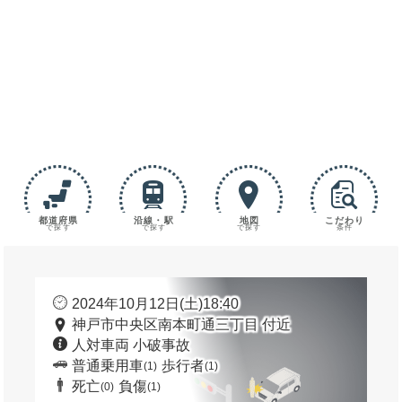
都道府県
沿線・駅
地図
こだわり
で探す
で探す
で探す
条件
2024年10月12日(土)18:40
神戸市中央区南本町通三丁目 付近
人対車両 小破事故
普通乗用車
歩行者
(1)
(1)
死亡
負傷
(0)
(1)