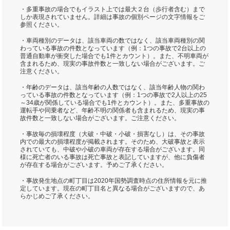
・多重事故の場合でもイラスト上では最大２台（歩行者含む）まで
しか表現されていません。詳細は事故の個別ページの文字情報をご
参照ください。
・車両種別のデータは、該当車両の数ではなく、該当車両種別の関
わっている事故の件数となっています（例：1つの事故で2台以上の
普通自動車が衝突した場合でも1件とカウント）。また、不明車両が
含まれるため、現実の事故件数と一致しない場合がございます。ご
注意ください。
・年齢のデータは、該当年齢の人数ではなく、該当年齢人物の関わ
っている事故の件数となっています（例：1つの事故で2人以上の25
～34歳が関係している場合でも1件とカウント）。また、多重事故の
運転手や同乗者など、年齢不明の関係者も含まれるため、現実の事
故件数と一致しない場合がございます。ご注意ください。
・事故毎の損壊程度（大破・中破・小破・損害なし）は、その事故
内での最大の損壊程度が掲載されます。そのため、大破事故と表示
されていても、中破や小破の車両が存在する場合がございます。同
様に死亡者のいる事故は死亡事故と表記していますが、他に負傷者
が存在する場合がございます。予めご了承ください。
・事故発生地点の町丁目は2020年国勢調査時点の住所情報を元に推
定しています。現在の町丁目名と異なる場合がございますので、あ
らかじめご了承ください。