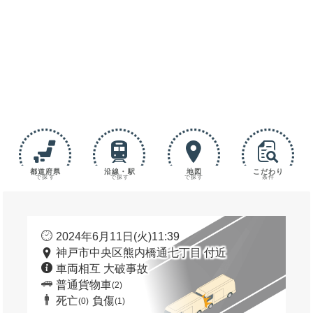
都道府県
沿線・駅
地図
こだわり
で探す
で探す
で探す
条件
2024年6月11日(火)11:39
神戸市中央区熊内橋通七丁目 付近
車両相互 大破事故
普通貨物車
(2)
死亡
負傷
(0)
(1)