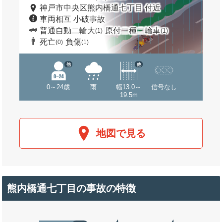
神戸市中央区熊内橋通七丁目 付近
車両相互 小破事故
普通自動二輪大
原付二種二輪車
(1)
(1)
死亡
負傷
(0)
(1)
他
他
0～24歳
雨
幅13.0～
信号なし
19.5m
地図で見る
熊内橋通七丁目の事故の特徴