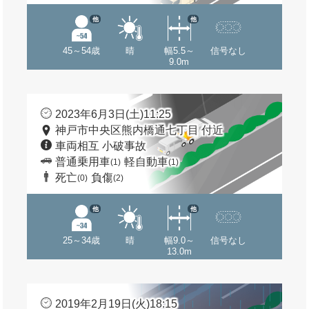
他
他
45～54歳
晴
幅5.5～
信号なし
9.0m
2023年6月3日(土)11:25
神戸市中央区熊内橋通七丁目 付近
車両相互 小破事故
普通乗用車
軽自動車
(1)
(1)
死亡
負傷
(0)
(2)
他
他
25～34歳
晴
幅9.0～
信号なし
13.0m
2019年2月19日(火)18:15