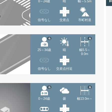
0～24歳
晴
幅～5.5m
信号なし
交差点
市町村道
他
他
25～34歳
晴
幅5.5～
9.0m
信号なし
交差点付近
他
他
0～24歳
曇
幅13.0m～