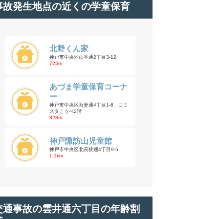
事故発生地点の近くの学童保育
北野くん家
神戸市中央区山本通2丁目3-12
725m
あづま学童保育コーナ
ー
神戸市中央区吾妻通4丁目1-6 コミ
スタこうべ2階
828m
神戸諏訪山児童館
神戸市中央区北長狭通4丁目9-5
1.1km
交通事故の雲井通六丁目の年齢割
合