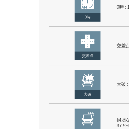
0時 : 
0時
交差点 
交差点
大破 :
大破
損壊な
37.5