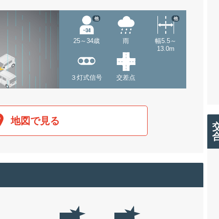
他
他
25～34歳
雨
幅5.5～
13.0m
３灯式信号
交差点
地図で見る