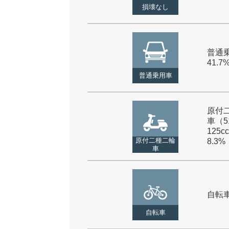
損壊なし
普通乗
41.7
普通乗用車
原付
車（5
125cc
原付二種二輪
8.3%
車
自転車 
自転車