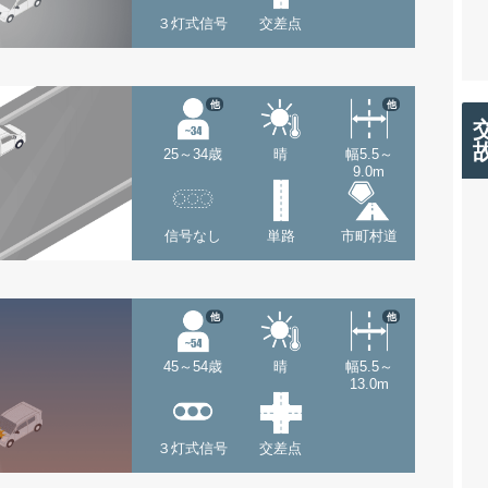
３灯式信号
交差点
他
他
25～34歳
晴
幅5.5～
9.0m
信号なし
単路
市町村道
他
他
45～54歳
晴
幅5.5～
13.0m
３灯式信号
交差点