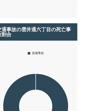
交通事故の雲井通六丁目の死亡事
故割合