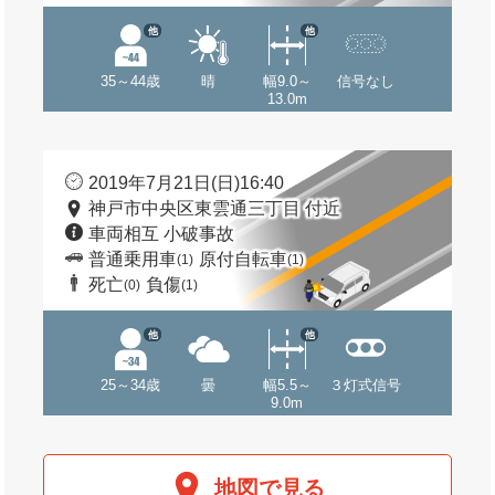
他
他
35～44歳
晴
幅9.0～
信号なし
13.0m
2019年7月21日(日)16:40
神戸市中央区東雲通三丁目 付近
車両相互 小破事故
普通乗用車
原付自転車
(1)
(1)
死亡
負傷
(0)
(1)
他
他
25～34歳
曇
幅5.5～
３灯式信号
9.0m
地図で見る