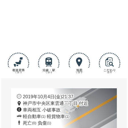
都道府県
沿線・駅
地図
こだわり
で探す
で探す
で探す
条件
2019年10月4日(金)21:37
神戸市中央区東雲通三丁目 付近
車両相互 小破事故
軽自動車
軽貨物車
(1)
(1)
死亡
負傷
(0)
(1)