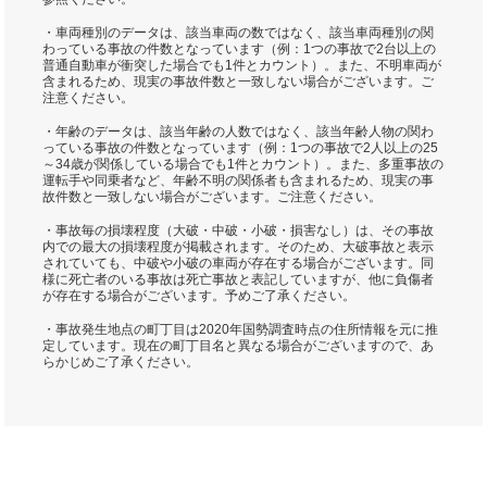
・車両種別のデータは、該当車両の数ではなく、該当車両種別の関
わっている事故の件数となっています（例：1つの事故で2台以上の
普通自動車が衝突した場合でも1件とカウント）。また、不明車両が
含まれるため、現実の事故件数と一致しない場合がございます。ご
注意ください。
・年齢のデータは、該当年齢の人数ではなく、該当年齢人物の関わ
っている事故の件数となっています（例：1つの事故で2人以上の25
～34歳が関係している場合でも1件とカウント）。また、多重事故の
運転手や同乗者など、年齢不明の関係者も含まれるため、現実の事
故件数と一致しない場合がございます。ご注意ください。
・事故毎の損壊程度（大破・中破・小破・損害なし）は、その事故
内での最大の損壊程度が掲載されます。そのため、大破事故と表示
されていても、中破や小破の車両が存在する場合がございます。同
様に死亡者のいる事故は死亡事故と表記していますが、他に負傷者
が存在する場合がございます。予めご了承ください。
・事故発生地点の町丁目は2020年国勢調査時点の住所情報を元に推
定しています。現在の町丁目名と異なる場合がございますので、あ
らかじめご了承ください。