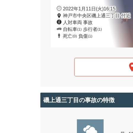
2022年1月11日(火)16:15
神戸市中央区磯上通三丁目 付近
人対車両 事故
自転車
歩行者
(1)
(1)
死亡
負傷
(0)
(1)
磯上通三丁目の事故の特徴