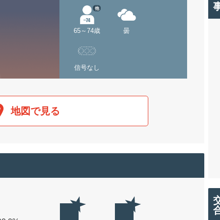
他
65～74歳
曇
信号なし
地図で見る