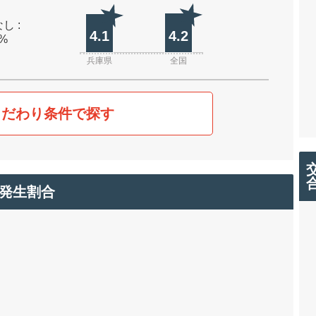
し :
4.1
4.2
0%
兵庫県
全国
こだわり条件で探す
発生割合