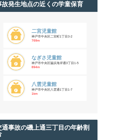
事故発生地点の近くの学童保育
二宮児童館
神戸市中央区二宮町1丁目3-2
769m
なぎさ児童館
神戸市中央区脇浜海岸通3丁目1-5
894m
八雲児童館
神戸市中央区八雲通1丁目1-7
1km
交通事故の磯上通三丁目の年齢割
合