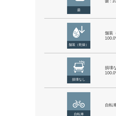
曇 : 1
曇
舗装（
100.
舗装（乾燥）
損壊な
100.
損壊なし
自転車 
自転車