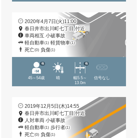
2020年4月7日(火)11:00
春日井市出川町七丁目 付近
車両相互 小破事故
軽自動車
軽貨物車
(1)
(1)
死亡
負傷
(0)
(1)
他
他
45～54歳
晴
幅5.5～
信号なし
13.0m
2019年12月5日(木)14:55
春日井市出川町七丁目 付近
人対車両 小破事故
軽自動車
歩行者
(1)
(1)
死亡
負傷
(0)
(1)