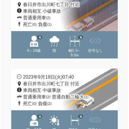
春日井市出川町七丁目 付近
車両相互 小破事故
普通乗用車
(2)
死亡
負傷
(0)
(1)
他
他
0～24歳
雨
幅5.5～
信号なし
9.0m
2023年9月19日(火)07:40
春日井市出川町七丁目 付近
車両相互 中破事故
普通乗用車
普通自動二輪大
(2)
(1)
死亡
負傷
(0)
(2)
他
他