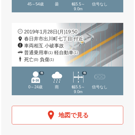
45～54歳
曇
幅5.5～
信号なし
9.0m
2019年1月28日(月)19:50
春日井市出川町七丁目 付近
車両相互 小破事故
普通乗用車
軽自動車
(1)
(1)
死亡
負傷
(0)
(1)
他
他
0～24歳
雨
幅5.5～
信号なし
9.0m
地図で見る