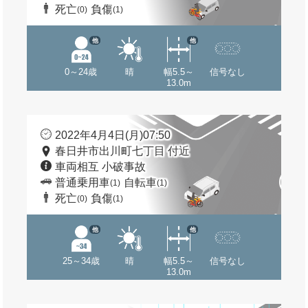
死亡
負傷
(0)
(1)
他
他
0～24歳
晴
幅5.5～
信号なし
13.0m
2022年4月4日(月)07:50
春日井市出川町七丁目 付近
車両相互 小破事故
普通乗用車
自転車
(1)
(1)
死亡
負傷
(0)
(1)
他
他
25～34歳
晴
幅5.5～
信号なし
13.0m