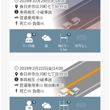
2019年10月29日(火)18:00
春日井市出川町七丁目 付近
車両相互 小破事故
普通乗用車
(2)
死亡
負傷
(0)
(4)
他
他
0～24歳
曇
幅3.5～
信号なし
5.5m
2019年3月22日(金)14:00
春日井市出川町七丁目 付近
車両相互 小破事故
普通乗用車
軽自動車
(1)
(1)
死亡
負傷
(0)
(1)
他
他