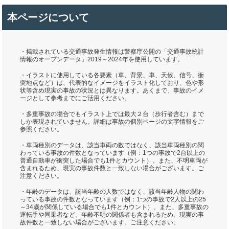
本ページについて
・掲載されている交通事故発生情報は警察庁公開の「交通事故統計
情報のオープンデータ」2019～2024年を使用しています。
・イラストに使用している各要素（車、背景、車、天候、信号、衝
突地点など）は、代表的なイメージをイラスト化しており、色や形
状等含め現実の事故の状況とは異なります。あくまで、事故のイメ
ージとして参考までにご活用ください。
・多重事故の場合でもイラスト上では最大２台（歩行者含む）まで
しか表現されていません。詳細は事故の個別ページの文字情報をご
参照ください。
・車両種別のデータは、該当車両の数ではなく、該当車両種別の関
わっている事故の件数となっています（例：1つの事故で2台以上の
普通自動車が衝突した場合でも1件とカウント）。また、不明車両が
含まれるため、現実の事故件数と一致しない場合がございます。ご
注意ください。
・年齢のデータは、該当年齢の人数ではなく、該当年齢人物の関わ
っている事故の件数となっています（例：1つの事故で2人以上の25
～34歳が関係している場合でも1件とカウント）。また、多重事故の
運転手や同乗者など、年齢不明の関係者も含まれるため、現実の事
故件数と一致しない場合がございます。ご注意ください。