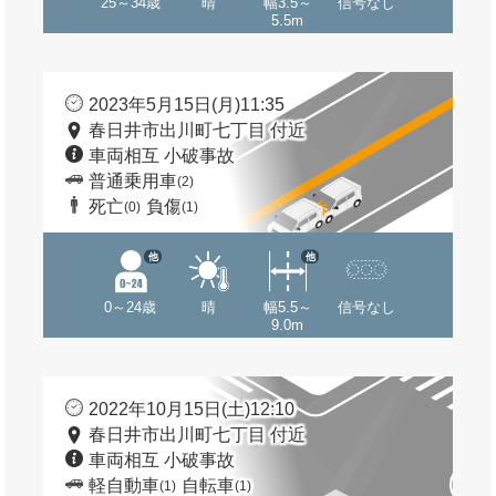
25～34歳
晴
幅3.5～
信号なし
5.5m
2023年5月15日(月)11:35
春日井市出川町七丁目 付近
車両相互 小破事故
普通乗用車
(2)
死亡
負傷
(0)
(1)
他
他
0～24歳
晴
幅5.5～
信号なし
9.0m
2022年10月15日(土)12:10
春日井市出川町七丁目 付近
車両相互 小破事故
軽自動車
自転車
(1)
(1)