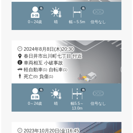
他
他
0～24歳
晴
幅～5.5m
信号なし
2024年8月8日(木)20:30
春日井市出川町七丁目 付近
車両相互 小破事故
軽自動車
自転車
(1)
(1)
死亡
負傷
(0)
(1)
他
他
0～24歳
晴
幅5.5～
信号なし
13.0m
2023年10月20日(金)16:45