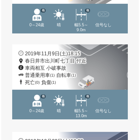
他
他
0～24歳
晴
幅5.5～
信号なし
9.0m
2019年11月9日(土)18:15
春日井市出川町七丁目 付近
車両相互 小破事故
普通乗用車
自転車
(1)
(1)
死亡
負傷
(0)
(1)
他
他
0～24歳
晴
幅5.5～
信号なし
13.0m