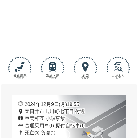
都道府県
沿線・駅
地図
こだわり
で探す
で探す
で探す
条件
2024年12月9日(月)19:55
春日井市出川町七丁目 付近
車両相互 小破事故
普通乗用車
原付自転車
(1)
(1)
死亡
負傷
(0)
(1)