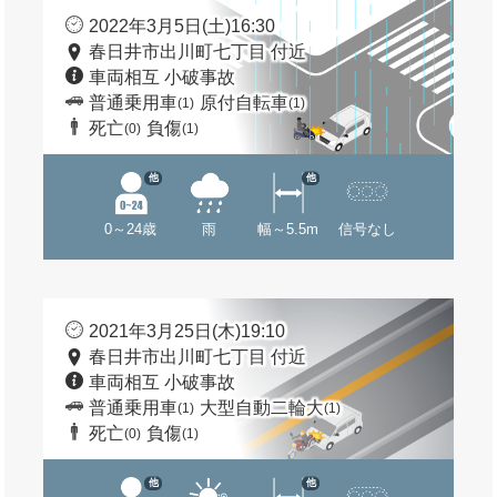
2022年3月5日(土)16:30
春日井市出川町七丁目 付近
車両相互 小破事故
普通乗用車
原付自転車
(1)
(1)
死亡
負傷
(0)
(1)
他
他
0～24歳
雨
幅～5.5m
信号なし
2021年3月25日(木)19:10
春日井市出川町七丁目 付近
車両相互 小破事故
普通乗用車
大型自動二輪大
(1)
(1)
死亡
負傷
(0)
(1)
他
他