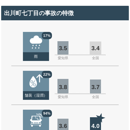
出川町七丁目の事故の特徴
17%
3.5
3.4
雨
愛知県
全国
22%
3.8
3.7
舗装（湿潤）
愛知県
全国
94%
3.6
4.0