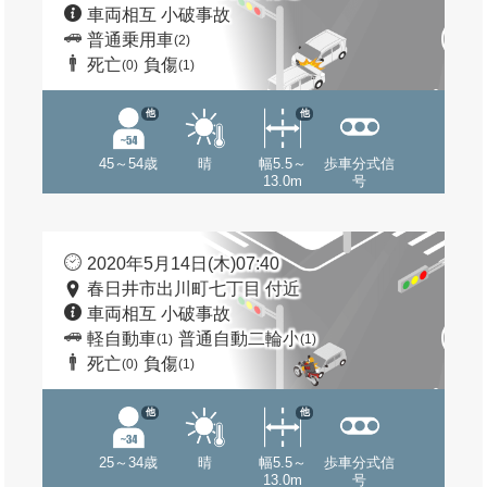
車両相互 小破事故
普通乗用車
(2)
死亡
負傷
(0)
(1)
他
他
45～54歳
晴
幅5.5～
歩車分式信
13.0m
号
2020年5月14日(木)07:40
春日井市出川町七丁目 付近
車両相互 小破事故
軽自動車
普通自動二輪小
(1)
(1)
死亡
負傷
(0)
(1)
他
他
25～34歳
晴
幅5.5～
歩車分式信
13.0m
号