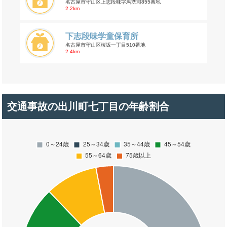
名古屋市守山区上志段味字馬洗淵855番地
2.2km
下志段味学童保育所
名古屋市守山区桜坂一丁目510番地
2.4km
交通事故の出川町七丁目の年齢割合