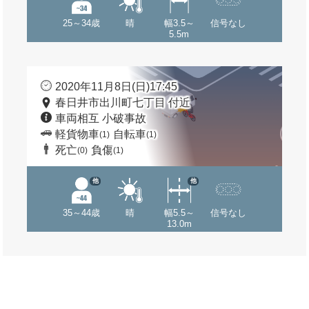
25～34歳
晴
幅3.5～
信号なし
5.5m
2020年11月8日(日)17:45
春日井市出川町七丁目 付近
車両相互 小破事故
軽貨物車
自転車
(1)
(1)
死亡
負傷
(0)
(1)
他
他
35～44歳
晴
幅5.5～
信号なし
13.0m