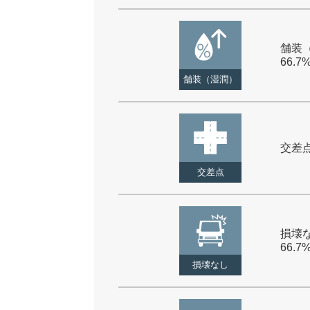
舗装（
66.7
舗装（湿潤）
交差点 
交差点
損壊な
66.7
損壊なし