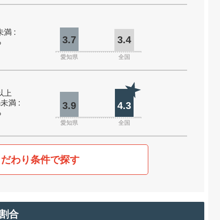
未満 :
3.7
3.4
%
愛知県
全国
m以上
m未満 :
3.9
4.3
%
愛知県
全国
こだわり条件で探す
割合