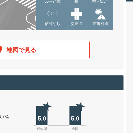
65～74歳
晴
幅～5.5m
信号なし
交差点
市町村道
地図で見る
6.7%
5.0
5.0
愛知県
全国