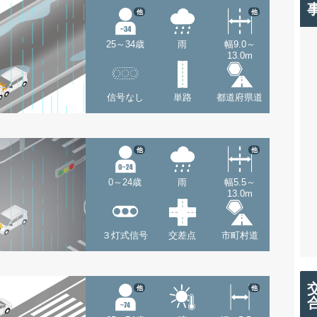
他
他
25～34歳
雨
幅9.0～
13.0m
信号なし
単路
都道府県道
他
他
0～24歳
雨
幅5.5～
13.0m
３灯式信号
交差点
市町村道
他
他