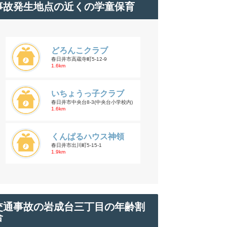
事故発生地点の近くの学童保育
どろんこクラブ
春日井市高蔵寺町5-12-9
1.6km
いちょうっ子クラブ
春日井市中央台8-3(中央台小学校内)
1.6km
くんぱるハウス神領
春日井市出川町5-15-1
1.9km
交通事故の岩成台三丁目の年齢割
合