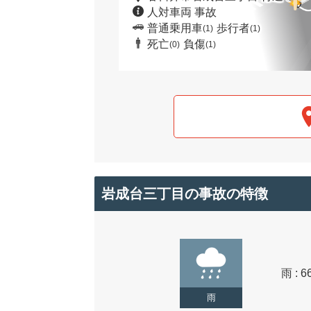
人対車両 事故
普通乗用車
歩行者
(1)
(1)
死亡
負傷
(0)
(1)
岩成台三丁目の事故の特徴
雨 : 6
雨