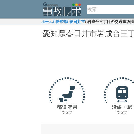
ホーム
/ 愛知県
/ 春日井市
/ 岩成台三丁目の交通事故
愛知県春日井市岩成台三
都道府県
沿線・駅
で探す
で探す