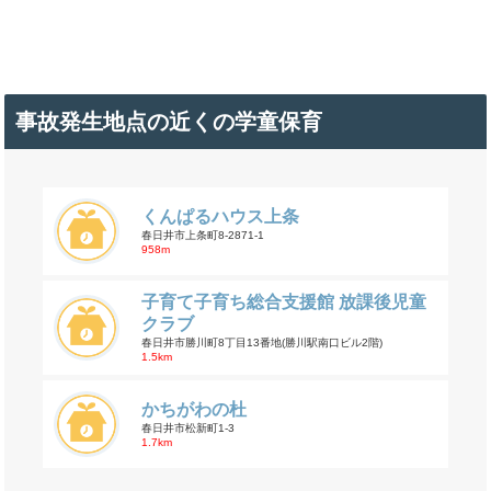
事故発生地点の近くの学童保育
くんぱるハウス上条
春日井市上条町8-2871-1
958m
子育て子育ち総合支援館 放課後児童
クラブ
春日井市勝川町8丁目13番地(勝川駅南口ビル2階)
1.5km
かちがわの杜
春日井市松新町1-3
1.7km