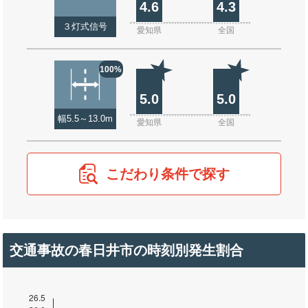
4.6
4.3
３灯式信号
愛知県
全国
100%
5.0
5.0
幅5.5～13.0m
愛知県
全国
こだわり条件で探す
交通事故の春日井市の時刻別発生割合