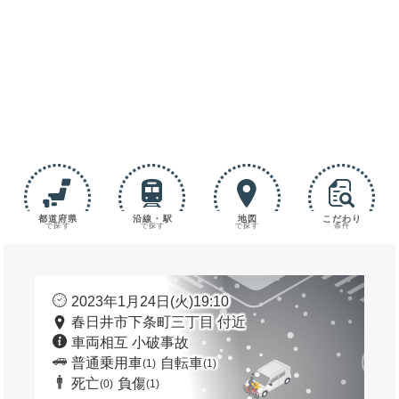
都道府県
沿線・駅
地図
こだわり
で探す
で探す
で探す
条件
2023年1月24日(火)19:10
春日井市下条町三丁目 付近
車両相互 小破事故
普通乗用車
自転車
(1)
(1)
死亡
負傷
(0)
(1)