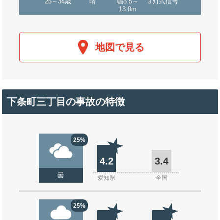
25～34歳
晴
幅5.5～
３灯式信号
13.0m
地図で見る
下条町三丁目の事故の特徴
25%
4.2
3.4
曇
愛知県
全国
25%