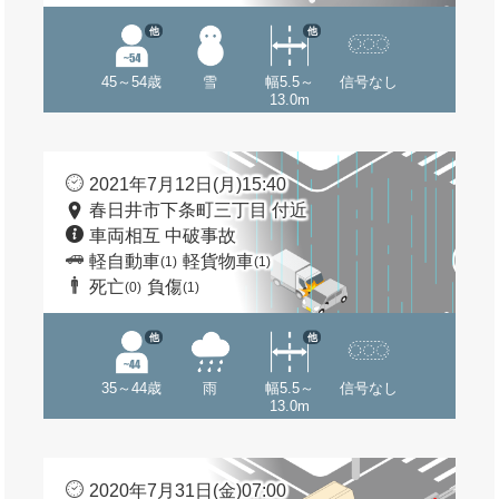
他
他
45～54歳
雪
幅5.5～
信号なし
13.0m
2021年7月12日(月)15:40
春日井市下条町三丁目 付近
車両相互 中破事故
軽自動車
軽貨物車
(1)
(1)
死亡
負傷
(0)
(1)
他
他
35～44歳
雨
幅5.5～
信号なし
13.0m
2020年7月31日(金)07:00