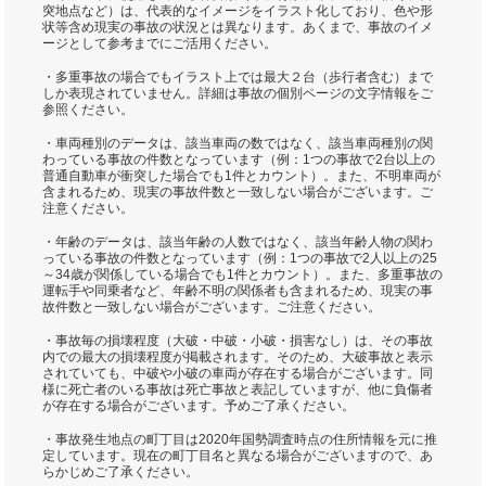
突地点など）は、代表的なイメージをイラスト化しており、色や形
状等含め現実の事故の状況とは異なります。あくまで、事故のイメ
ージとして参考までにご活用ください。
・多重事故の場合でもイラスト上では最大２台（歩行者含む）まで
しか表現されていません。詳細は事故の個別ページの文字情報をご
参照ください。
・車両種別のデータは、該当車両の数ではなく、該当車両種別の関
わっている事故の件数となっています（例：1つの事故で2台以上の
普通自動車が衝突した場合でも1件とカウント）。また、不明車両が
含まれるため、現実の事故件数と一致しない場合がございます。ご
注意ください。
・年齢のデータは、該当年齢の人数ではなく、該当年齢人物の関わ
っている事故の件数となっています（例：1つの事故で2人以上の25
～34歳が関係している場合でも1件とカウント）。また、多重事故の
運転手や同乗者など、年齢不明の関係者も含まれるため、現実の事
故件数と一致しない場合がございます。ご注意ください。
・事故毎の損壊程度（大破・中破・小破・損害なし）は、その事故
内での最大の損壊程度が掲載されます。そのため、大破事故と表示
されていても、中破や小破の車両が存在する場合がございます。同
様に死亡者のいる事故は死亡事故と表記していますが、他に負傷者
が存在する場合がございます。予めご了承ください。
・事故発生地点の町丁目は2020年国勢調査時点の住所情報を元に推
定しています。現在の町丁目名と異なる場合がございますので、あ
らかじめご了承ください。