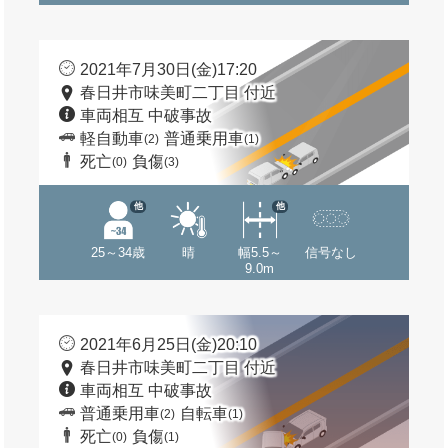
2021年7月30日(金)17:20
春日井市味美町二丁目 付近
車両相互 中破事故
軽自動車
普通乗用車
(2)
(1)
死亡
負傷
(0)
(3)
他
他
25～34歳
晴
幅5.5～
信号なし
9.0m
2021年6月25日(金)20:10
春日井市味美町二丁目 付近
車両相互 中破事故
普通乗用車
自転車
(2)
(1)
死亡
負傷
(0)
(1)