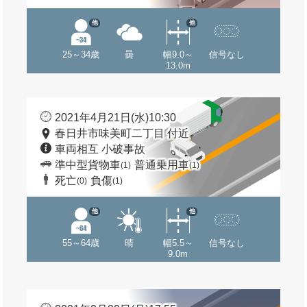
他
他
25～34歳
曇
幅9.0～
信号なし
13.0m
2021年4月21日(水)10:30
春日井市味美町二丁目 付近
車両相互 小破事故
準中型貨物車
普通乗用車
(1)
(1)
死亡
負傷
(0)
(1)
他
他
55～64歳
晴
幅5.5～
信号なし
9.0m