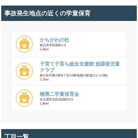
事故発生地点の近くの学童保育
かちがわの杜
春日井市松新町1-3
1.6km
子育て子育ち総合支援館 放課後児童
クラブ
春日井市勝川町8丁目13番地(勝川駅南口ビル2階)
1.7km
楠第二学童保育会
名古屋市北区池花町313
1.9km
丁目一覧