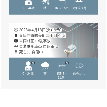
35～44歳
晴
幅～3.5m
３灯式信号
2023年4月18日(火)19:50
春日井市味美町二丁目 付近
車両相互 中破事故
普通乗用車
自転車
(1)
(1)
死亡
負傷
(0)
(1)
他
他
0～24歳
雨
幅5.5～
信号なし
13.0m