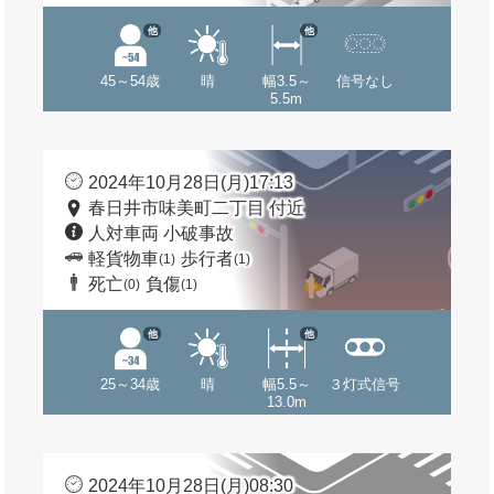
他
他
45～54歳
晴
幅3.5～
信号なし
5.5m
2024年10月28日(月)17:13
春日井市味美町二丁目 付近
人対車両 小破事故
軽貨物車
歩行者
(1)
(1)
死亡
負傷
(0)
(1)
他
他
25～34歳
晴
幅5.5～
３灯式信号
13.0m
2024年10月28日(月)08:30