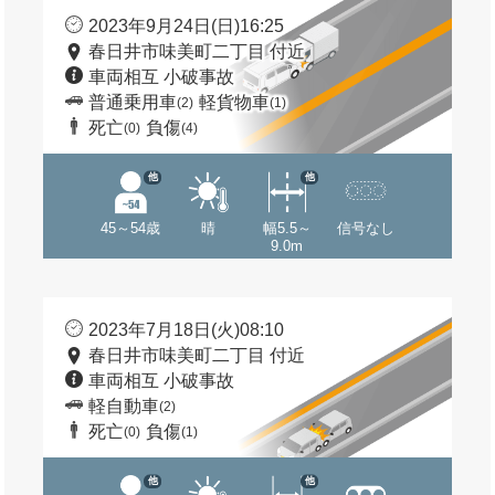
2023年9月24日(日)16:25
春日井市味美町二丁目 付近
車両相互 小破事故
普通乗用車
軽貨物車
(2)
(1)
死亡
負傷
(0)
(4)
他
他
45～54歳
晴
幅5.5～
信号なし
9.0m
2023年7月18日(火)08:10
春日井市味美町二丁目 付近
車両相互 小破事故
軽自動車
(2)
死亡
負傷
(0)
(1)
他
他