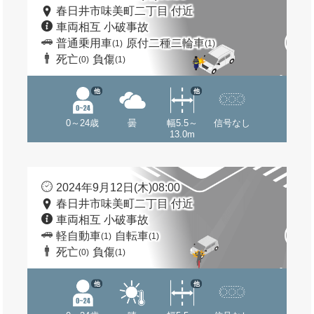
春日井市味美町二丁目 付近
車両相互 小破事故
普通乗用車
原付二種二輪車
(1)
(1)
死亡
負傷
(0)
(1)
他
他
0～24歳
曇
幅5.5～
信号なし
13.0m
2024年9月12日(木)08:00
春日井市味美町二丁目 付近
車両相互 小破事故
軽自動車
自転車
(1)
(1)
死亡
負傷
(0)
(1)
他
他