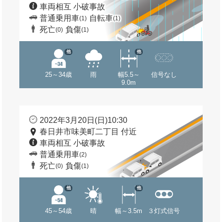
車両相互 小破事故
普通乗用車
自転車
(1)
(1)
死亡
負傷
(0)
(1)
他
他
25～34歳
雨
幅5.5～
信号なし
9.0m
2022年3月20日(日)10:30
春日井市味美町二丁目 付近
車両相互 小破事故
普通乗用車
(2)
死亡
負傷
(0)
(1)
他
他
45～54歳
晴
幅～3.5m
３灯式信号