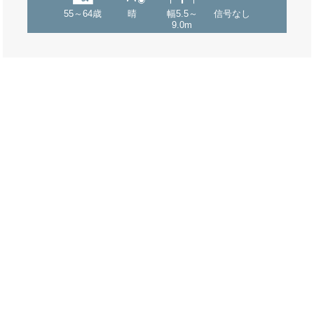
55～64歳
晴
幅5.5～
信号なし
9.0m