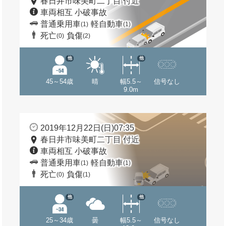
春日井市味美町二丁目 付近
車両相互 小破事故
普通乗用車
軽自動車
(1)
(1)
死亡
負傷
(0)
(2)
他
他
45～54歳
晴
幅5.5～
信号なし
9.0m
2019年12月22日(日)07:35
春日井市味美町二丁目 付近
車両相互 小破事故
普通乗用車
軽自動車
(1)
(1)
死亡
負傷
(0)
(1)
他
他
25～34歳
曇
幅5.5～
信号なし