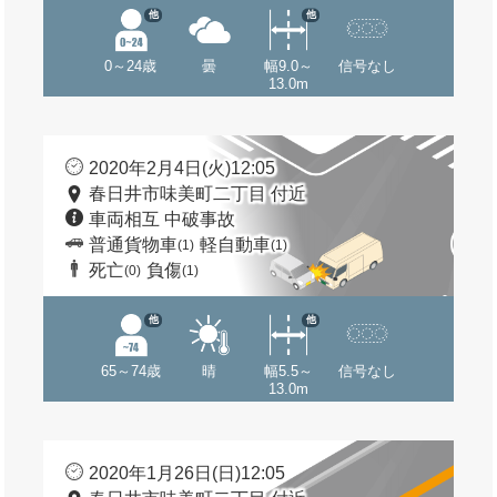
他
他
0～24歳
曇
幅9.0～
信号なし
13.0m
2020年2月4日(火)12:05
春日井市味美町二丁目 付近
車両相互 中破事故
普通貨物車
軽自動車
(1)
(1)
死亡
負傷
(0)
(1)
他
他
65～74歳
晴
幅5.5～
信号なし
13.0m
2020年1月26日(日)12:05