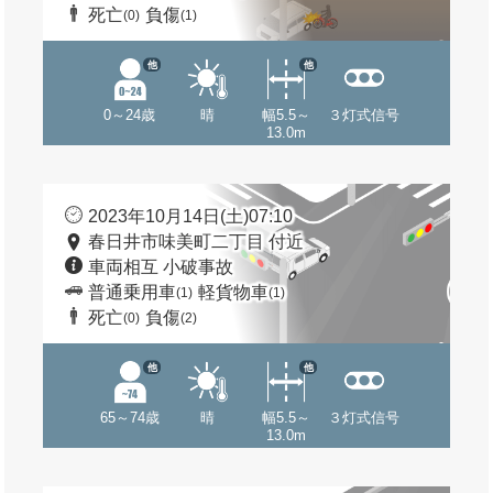
死亡
負傷
(0)
(1)
他
他
0～24歳
晴
幅5.5～
３灯式信号
13.0m
2023年10月14日(土)07:10
春日井市味美町二丁目 付近
車両相互 小破事故
普通乗用車
軽貨物車
(1)
(1)
死亡
負傷
(0)
(2)
他
他
65～74歳
晴
幅5.5～
３灯式信号
13.0m