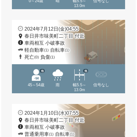
0～24歳
晴
幅5.5～
信号なし
13.0m
2024年7月12日(金)04:55
春日井市味美町二丁目 付近
車両相互 小破事故
軽自動車
自転車
(1)
(1)
死亡
負傷
(0)
(1)
他
他
45～54歳
雨
幅5.5～
信号なし
13.0m
2024年1月10日(水)07:55
春日井市味美町二丁目 付近
車両相互 小破事故
普通乗用車
自転車
(1)
(1)