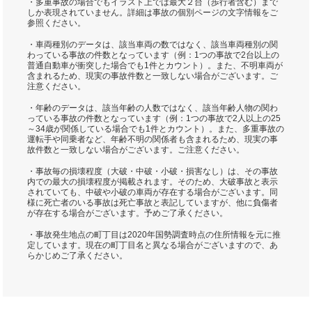
・多重事故の場合でもイラスト上では最大２台（歩行者含む）まで
しか表現されていません。詳細は事故の個別ページの文字情報をご
参照ください。
・車両種別のデータは、該当車両の数ではなく、該当車両種別の関
わっている事故の件数となっています（例：1つの事故で2台以上の
普通自動車が衝突した場合でも1件とカウント）。また、不明車両が
含まれるため、現実の事故件数と一致しない場合がございます。ご
注意ください。
・年齢のデータは、該当年齢の人数ではなく、該当年齢人物の関わ
っている事故の件数となっています（例：1つの事故で2人以上の25
～34歳が関係している場合でも1件とカウント）。また、多重事故の
運転手や同乗者など、年齢不明の関係者も含まれるため、現実の事
故件数と一致しない場合がございます。ご注意ください。
・事故毎の損壊程度（大破・中破・小破・損害なし）は、その事故
内での最大の損壊程度が掲載されます。そのため、大破事故と表示
されていても、中破や小破の車両が存在する場合がございます。同
様に死亡者のいる事故は死亡事故と表記していますが、他に負傷者
が存在する場合がございます。予めご了承ください。
・事故発生地点の町丁目は2020年国勢調査時点の住所情報を元に推
定しています。現在の町丁目名と異なる場合がございますので、あ
らかじめご了承ください。