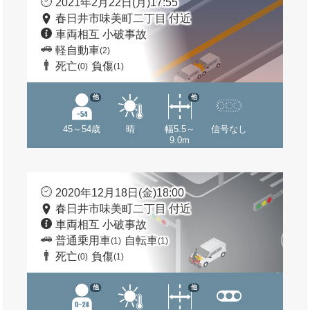
2021年2月22日(月)17:55
春日井市味美町二丁目 付近
車両相互 小破事故
軽自動車
(2)
死亡
負傷
(0)
(1)
他
他
45～54歳
晴
幅5.5～
信号なし
9.0m
2020年12月18日(金)18:00
春日井市味美町二丁目 付近
車両相互 小破事故
普通乗用車
自転車
(1)
(1)
死亡
負傷
(0)
(1)
他
他