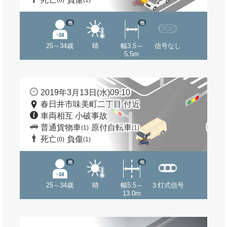
(0)
(1)
他
他
25～34歳
晴
幅3.5～
信号なし
5.5m
2019年3月13日(水)09:10
春日井市味美町二丁目 付近
車両相互 小破事故
普通貨物車
原付自転車
(1)
(1)
死亡
負傷
(0)
(1)
他
他
25～34歳
晴
幅5.5～
３灯式信号
13.0m