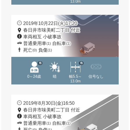
13.0m
2019年10月22日(火)17:20
春日井市味美町二丁目 付近
車両相互 小破事故
普通乗用車
自転車
(1)
(1)
死亡
負傷
(0)
(1)
他
他
0～24歳
晴
幅5.5～
信号なし
13.0m
2019年8月30日(金)16:50
春日井市味美町二丁目 付近
車両相互 小破事故
普通乗用車
自転車
(1)
(1)
死亡
負傷