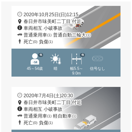
2020年10月25日(日)12:15
春日井市味美町二丁目 付近
車両相互 小破事故
普通乗用車
普通自動二輪大
(1)
(1)
死亡
負傷
(0)
(1)
他
他
45～54歳
晴
幅5.5～
信号なし
9.0m
2020年7月4日(土)20:30
春日井市味美町二丁目 付近
車両相互 小破事故
普通乗用車
軽自動車
(1)
(1)
死亡
負傷
(0)
(1)