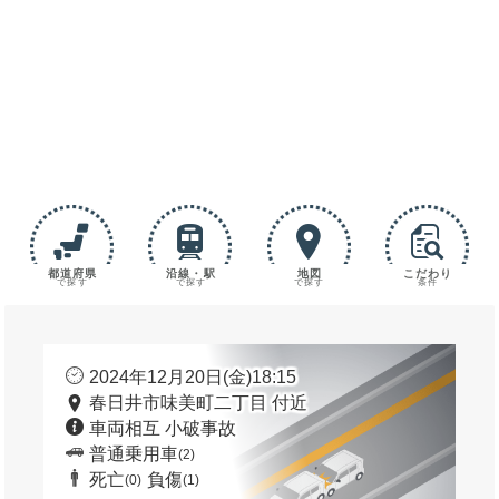
都道府県
沿線・駅
地図
こだわり
で探す
で探す
で探す
条件
2024年12月20日(金)18:15
春日井市味美町二丁目 付近
車両相互 小破事故
普通乗用車
(2)
死亡
負傷
(0)
(1)