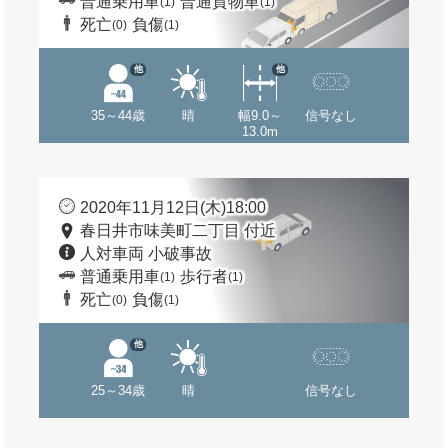
普通乗用車
普通貨物車
(1)
(1)
死亡
負傷
(0)
(1)
他
他
35～44歳
晴
幅9.0～
信号なし
13.0m
2020年11月12日(木)18:00
春日井市味美町二丁目 付近
人対車両 小破事故
普通乗用車
歩行者
(1)
(1)
死亡
負傷
(0)
(1)
他
25～34歳
晴
信号なし