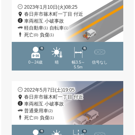
2023年1月10日(火)08:25
春日井市篠木町一丁目 付近
車両相互 小破事故
軽自動車
自転車
(1)
(1)
死亡
負傷
(0)
(1)
他
他
0～24歳
晴
幅3.5～
信号なし
5.5m
2022年5月7日(土)19:05
春日井市篠木町一丁目 付近
車両相互 小破事故
普通乗用車
(2)
死亡
負傷
(0)
(1)
他
他