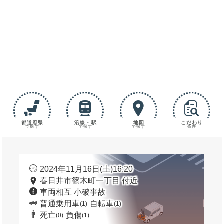
都道府県
沿線・駅
地図
こだわり
で探す
で探す
で探す
条件
2024年11月16日(土)16:20
春日井市篠木町一丁目 付近
車両相互 小破事故
普通乗用車
自転車
(1)
(1)
死亡
負傷
(0)
(1)