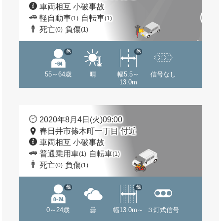
車両相互 小破事故
軽自動車
自転車
(1)
(1)
死亡
負傷
(0)
(1)
他
他
55～64歳
晴
幅5.5～
信号なし
13.0m
2020年8月4日(火)09:00
春日井市篠木町一丁目 付近
車両相互 小破事故
普通乗用車
自転車
(1)
(1)
死亡
負傷
(0)
(1)
他
他
0～24歳
曇
幅13.0m～
３灯式信号