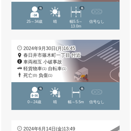
他
他
25～34歳
晴
幅5.5～
信号なし
13.0m
2024年9月30日(月)16:45
春日井市篠木町一丁目 付近
車両相互 小破事故
軽貨物車
自転車
(1)
(1)
死亡
負傷
(0)
(1)
他
他
0～24歳
晴
幅～5.5m
信号なし
2024年6月14日(金)13:49