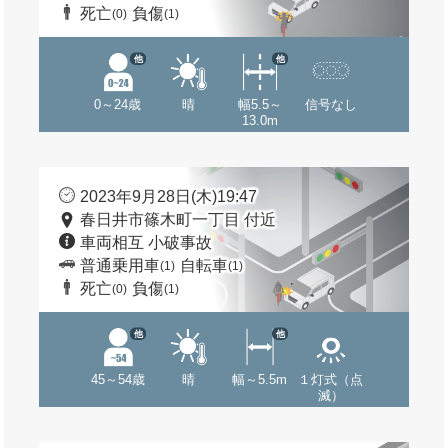
死亡
負傷
(0)
(1)
他
他
0～24歳
晴
幅5.5～
信号なし
13.0m
2023年9月28日(木)19:47
春日井市篠木町一丁目 付近
車両相互 小破事故
普通乗用車
自転車
(1)
(1)
死亡
負傷
(0)
(1)
他
他
45～54歳
晴
幅～5.5m
１灯式（点
滅）