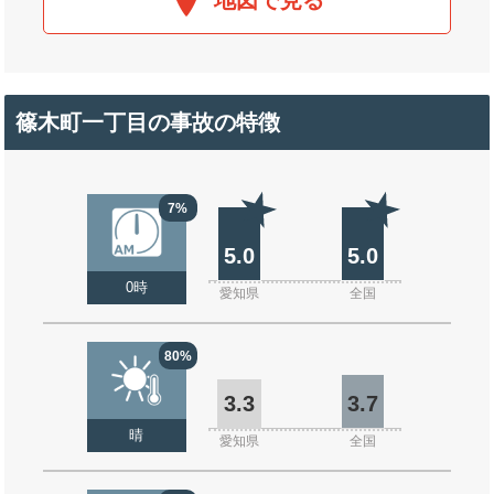
地図で見る
篠木町一丁目の事故の特徴
7%
5.0
5.0
0時
愛知県
全国
80%
3.3
3.7
晴
愛知県
全国