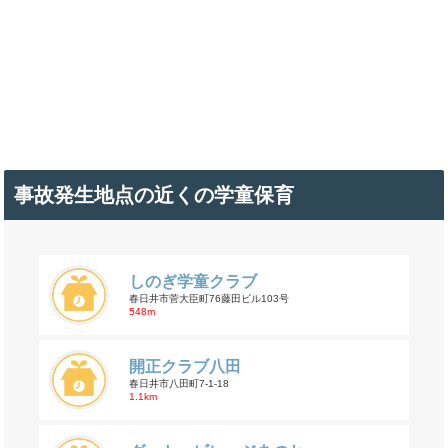
事故発生地点の近くの学童保育
しのぎ学童クラブ
春日井市菅大臣町76藤田ビル103号
548m
開正クラブ八田
春日井市八田町7-1-18
1.1km