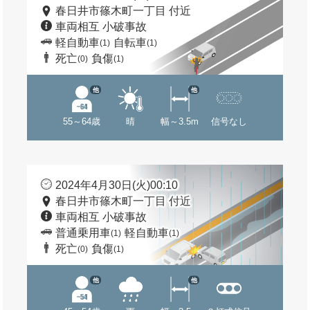
春日井市篠木町一丁目 付近
車両相互 小破事故
軽自動車
自転車
(1)
(1)
死亡
負傷
(0)
(1)
他
他
55～64歳
晴
幅～3.5m
信号なし
2024年4月30日(火)00:10
春日井市篠木町一丁目 付近
車両相互 小破事故
普通乗用車
軽自動車
(1)
(1)
死亡
負傷
(0)
(1)
他
他