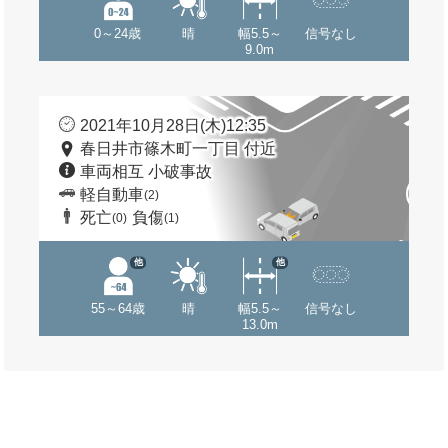
0～24歳
晴
幅5.5～
信号なし
9.0m
2021年10月28日(木)12:35
春日井市篠木町一丁目 付近
車両相互 小破事故
軽自動車
(2)
死亡
負傷
(0)
(1)
他
他
55～64歳
晴
幅5.5～
信号なし
13.0m