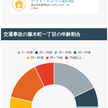
グット・ビレッジあのね
春日井市東野町9-7-4巴ビル1F・2F
1.3km
交通事故の篠木町一丁目の年齢割合