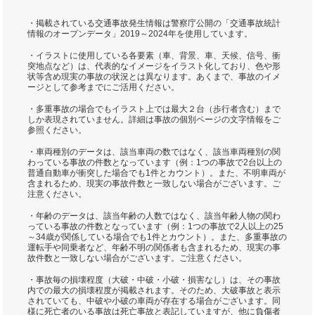
・掲載されている交通事故発生情報は警察庁公開の「交通事故統計
情報のオープンデータ」2019～2024年を使用しています。
・イラストに使用している各要素（車、背景、車、天候、信号、衝
突地点など）は、代表的なイメージをイラスト化しており、色や形
状等含め現実の事故の状況とは異なります。あくまで、事故のイメ
ージとして参考までにご活用ください。
・多重事故の場合でもイラスト上では最大２台（歩行者含む）まで
しか表現されていません。詳細は事故の個別ページの文字情報をご
参照ください。
・車両種別のデータは、該当車両の数ではなく、該当車両種別の関
わっている事故の件数となっています（例：1つの事故で2台以上の
普通自動車が衝突した場合でも1件とカウント）。また、不明車両が
含まれるため、現実の事故件数と一致しない場合がございます。ご
注意ください。
・年齢のデータは、該当年齢の人数ではなく、該当年齢人物の関わ
っている事故の件数となっています（例：1つの事故で2人以上の25
～34歳が関係している場合でも1件とカウント）。また、多重事故の
運転手や同乗者など、年齢不明の関係者も含まれるため、現実の事
故件数と一致しない場合がございます。ご注意ください。
・事故毎の損壊程度（大破・中破・小破・損害なし）は、その事故
内での最大の損壊程度が掲載されます。そのため、大破事故と表示
されていても、中破や小破の車両が存在する場合がございます。同
様に死亡者のいる事故は死亡事故と表記していますが、他に負傷者