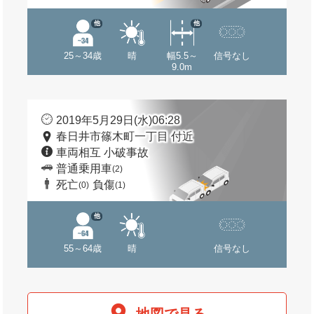
他
他
25～34歳
晴
幅5.5～
信号なし
9.0m
2019年5月29日(水)06:28
春日井市篠木町一丁目 付近
車両相互 小破事故
普通乗用車
(2)
死亡
負傷
(0)
(1)
他
55～64歳
晴
信号なし