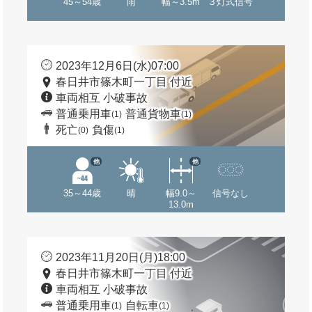
45～54歳
雨
幅～3.5m
３灯式信号
2023年12月6日(水)07:00
春日井市篠木町一丁目 付近
車両相互 小破事故
普通乗用車
普通貨物車
(1)
(1)
死亡
負傷
(0)
(1)
他
他
35～44歳
晴
幅9.0～
信号なし
13.0m
2023年11月20日(月)18:00
春日井市篠木町一丁目 付近
車両相互 小破事故
普通乗用車
自転車
(1)
(1)