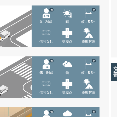
他
他
0～24歳
晴
幅～5.5m
信号なし
交差点
市町村道
他
他
45～54歳
曇
幅～5.5m
信号なし
交差点
市町村道
他
他