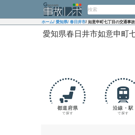
ホーム
/ 愛知県
/ 春日井市
/ 如意申町七丁目の交通事
愛知県春日井市如意申町
都道府県
沿線・駅
で探す
で探す