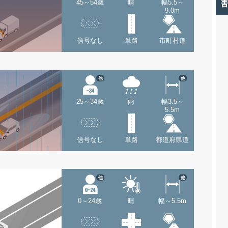
45～54歳
晴
幅5.5～
9.0m
信号なし
単路
市町村道
他
他
25～34歳
雨
幅3.5～
5.5m
信号なし
単路
都道府県道
他
他
0～24歳
晴
幅～5.5m