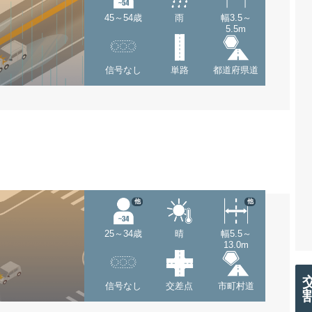
45～54歳
雨
幅3.5～
5.5m
信号なし
単路
都道府県道
他
他
25～34歳
晴
幅5.5～
13.0m
信号なし
交差点
市町村道