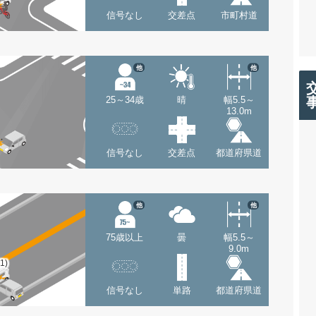
信号なし
交差点
市町村道
他
他
25～34歳
晴
幅5.5～
13.0m
信号なし
交差点
都道府県道
他
他
75歳以上
曇
幅5.5～
9.0m
(1)
信号なし
単路
都道府県道