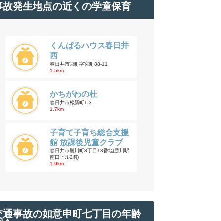
事故発生地点の近くの学童保育
くんぱるハウス春日井
西
春日井市宮町字宮町88-11
1.5km
かちがわの杜
春日井市松新町1-3
1.7km
子育て子育ち総合支援
館 放課後児童クラブ
春日井市勝川町8丁目13番地(勝川駅
南口ビル2階)
1.9km
交通事故の如意申町七丁目の年齢