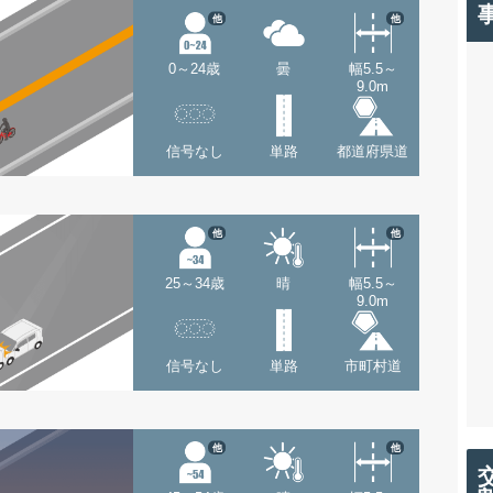
他
他
0～24歳
曇
幅5.5～
9.0m
信号なし
単路
都道府県道
他
他
25～34歳
晴
幅5.5～
9.0m
信号なし
単路
市町村道
他
他