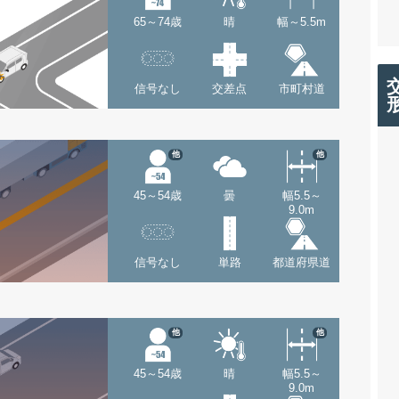
65～74歳
晴
幅～5.5m
信号なし
交差点
市町村道
他
他
45～54歳
曇
幅5.5～
9.0m
信号なし
単路
都道府県道
他
他
45～54歳
晴
幅5.5～
9.0m