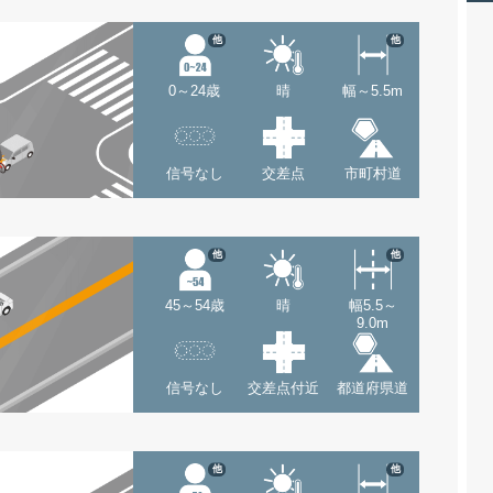
他
他
0～24歳
晴
幅～5.5m
信号なし
交差点
市町村道
他
他
45～54歳
晴
幅5.5～
9.0m
信号なし
交差点付近
都道府県道
他
他