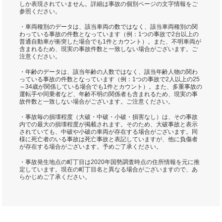
しか表現されていません。詳細は事故の個別ページの文字情報をご
参照ください。
・車両種別のデータは、該当車両の数ではなく、該当車両種別の関
わっている事故の件数となっています（例：1つの事故で2台以上の
普通自動車が衝突した場合でも1件とカウント）。また、不明車両が
含まれるため、現実の事故件数と一致しない場合がございます。ご
注意ください。
・年齢のデータは、該当年齢の人数ではなく、該当年齢人物の関わ
っている事故の件数となっています（例：1つの事故で2人以上の25
～34歳が関係している場合でも1件とカウント）。また、多重事故の
運転手や同乗者など、年齢不明の関係者も含まれるため、現実の事
故件数と一致しない場合がございます。ご注意ください。
・事故毎の損壊程度（大破・中破・小破・損害なし）は、その事故
内での最大の損壊程度が掲載されます。そのため、大破事故と表示
されていても、中破や小破の車両が存在する場合がございます。同
様に死亡者のいる事故は死亡事故と表記していますが、他に負傷者
が存在する場合がございます。予めご了承ください。
・事故発生地点の町丁目は2020年国勢調査時点の住所情報を元に推
定しています。現在の町丁目名と異なる場合がございますので、あ
らかじめご了承ください。