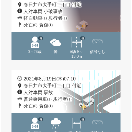
春日井市大手町二丁目 付近
人対車両 小破事故
軽自動車
歩行者
(1)
(1)
死亡
負傷
(0)
(1)
他
他
0～24歳
曇
幅5.5～
信号なし
13.0m
2021年8月19日(木)07:10
春日井市大手町二丁目 付近
人対車両 事故
普通乗用車
歩行者
(1)
(1)
死亡
負傷
(0)
(1)
他
他