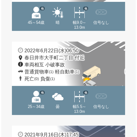
他
他
45～54歳
晴
幅9.0～
信号なし
13.0m
2022年6月22日(水)06:50
春日井市大手町二丁目 付近
車両相互 小破事故
普通貨物車
軽自動車
(1)
(1)
死亡
負傷
(0)
(1)
他
他
25～34歳
曇
幅5.5～
信号なし
13.0m
2021年9月16日(木)17:45