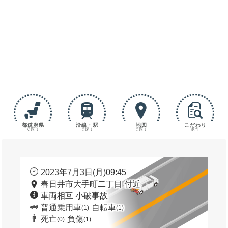
都道府県
沿線・駅
地図
こだわり
で探す
で探す
で探す
条件
2023年7月3日(月)09:45
春日井市大手町二丁目 付近
車両相互 小破事故
普通乗用車
自転車
(1)
(1)
死亡
負傷
(0)
(1)