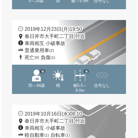
0～24歳
雨
幅～5.5m
信号なし
2019年12月23日(月)19:50
春日井市大手町二丁目 付近
車両相互 小破事故
普通乗用車
(2)
死亡
負傷
(0)
(1)
他
他
35～44歳
晴
幅5.5～
信号なし
9.0m
2019年10月16日(水)08:10
春日井市大手町二丁目 付近
車両相互 小破事故
軽自動車
自転車
(1)
(1)