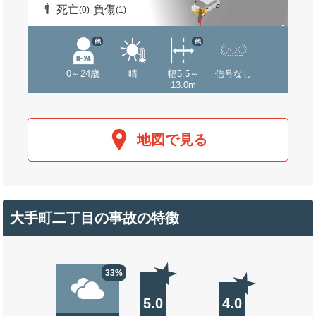
死亡
負傷
(0)
(1)
他
他
0～24歳
晴
幅5.5～
信号なし
13.0m
地図で見る
大手町二丁目の事故の特徴
33%
5.0
4.0