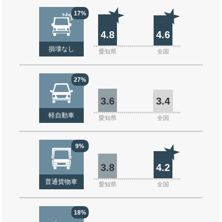
17%
4.8
4.6
損壊なし
愛知県
全国
27%
3.6
3.4
軽自動車
愛知県
全国
9%
3.8
4.2
普通貨物車
愛知県
全国
18%