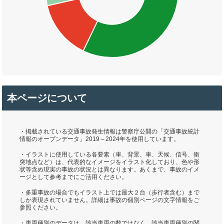
本ページについて
・掲載されている交通事故発生情報は警察庁公開の「交通事故統計
情報のオープンデータ」2019～2024年を使用しています。
・イラストに使用している各要素（車、背景、車、天候、信号、衝
突地点など）は、代表的なイメージをイラスト化しており、色や形
状等含め現実の事故の状況とは異なります。あくまで、事故のイメ
ージとして参考までにご活用ください。
・多重事故の場合でもイラスト上では最大２台（歩行者含む）まで
しか表現されていません。詳細は事故の個別ページの文字情報をご
参照ください。
・車両種別のデータは、該当車両の数ではなく、該当車両種別の関