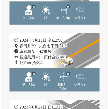
他
他
0～24歳
晴
幅～5.5m
信号なし
2024年3月15日(金)12:50
春日井市中央台七丁目 付近
車両相互 小破事故
普通乗用車
原付自転車
(1)
(1)
死亡
負傷
(0)
(1)
他
他
45～54歳
晴
幅5.5～
信号なし
9.0m
2023年8月27日(日)11:15