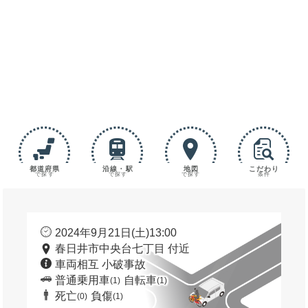
都道府県
沿線・駅
地図
こだわり
で探す
で探す
で探す
条件
2024年9月21日(土)13:00
春日井市中央台七丁目 付近
車両相互 小破事故
普通乗用車
自転車
(1)
(1)
死亡
負傷
(0)
(1)