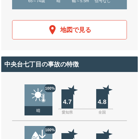
65～74歳
晴
幅～5.5m
信号なし
地図で見る
中央台七丁目の事故の特徴
100%
4.7
4.8
晴
愛知県
全国
100%