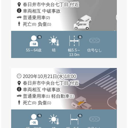
春日井市中央台七丁目 付近
車両相互 中破事故
普通乗用車
(2)
死亡
負傷
(0)
(1)
他
他
55～64歳
晴
幅5.5～
信号なし
13.0m
2020年10月21日(水)18:00
春日井市中央台七丁目 付近
車両相互 中破事故
普通乗用車
軽自動車
(1)
(1)
死亡
負傷
(0)
(1)
他
他