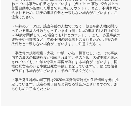
わっている事故の件数となっています（例：1つの事故で2台以上の
普通自動車が衝突した場合でも1件とカウント）。また、不明車両が
含まれるため、現実の事故件数と一致しない場合がございます。ご
注意ください。
・年齢のデータは、該当年齢の人数ではなく、該当年齢人物の関わ
っている事故の件数となっています（例：1つの事故で2人以上の25
～34歳が関係している場合でも1件とカウント）。また、多重事故の
運転手や同乗者など、年齢不明の関係者も含まれるため、現実の事
故件数と一致しない場合がございます。ご注意ください。
・事故毎の損壊程度（大破・中破・小破・損害なし）は、その事故
内での最大の損壊程度が掲載されます。そのため、大破事故と表示
されていても、中破や小破の車両が存在する場合がございます。同
様に死亡者のいる事故は死亡事故と表記していますが、他に負傷者
が存在する場合がございます。予めご了承ください。
・事故発生地点の町丁目は2020年国勢調査時点の住所情報を元に推
定しています。現在の町丁目名と異なる場合がございますので、あ
らかじめご了承ください。