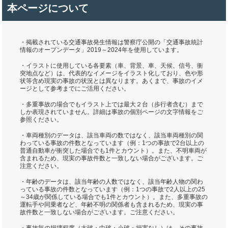
本ページについて
・掲載されている交通事故発生情報は警察庁公開の「交通事故統計
情報のオープンデータ」2019～2024年を使用しています。
・イラストに使用している各要素（車、背景、車、天候、信号、衝
突地点など）は、代表的なイメージをイラスト化しており、色や形
状等含め現実の事故の状況とは異なります。あくまで、事故のイメ
ージとして参考までにご活用ください。
・多重事故の場合でもイラスト上では最大２台（歩行者含む）まで
しか表現されていません。詳細は事故の個別ページの文字情報をご
参照ください。
・車両種別のデータは、該当車両の数ではなく、該当車両種別の関
わっている事故の件数となっています（例：1つの事故で2台以上の
普通自動車が衝突した場合でも1件とカウント）。また、不明車両が
含まれるため、現実の事故件数と一致しない場合がございます。ご
注意ください。
・年齢のデータは、該当年齢の人数ではなく、該当年齢人物の関わ
っている事故の件数となっています（例：1つの事故で2人以上の25
～34歳が関係している場合でも1件とカウント）。また、多重事故の
運転手や同乗者など、年齢不明の関係者も含まれるため、現実の事
故件数と一致しない場合がございます。ご注意ください。