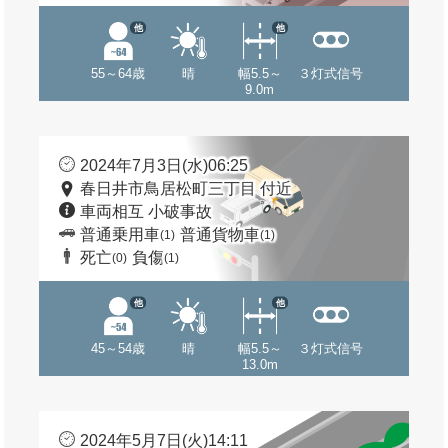
他
他
55～64歳
晴
幅5.5～
３灯式信号
9.0m
2024年7月3日(水)06:25
春日井市鳥居松町三丁目 付近
車両相互 小破事故
普通乗用車
普通貨物車
(1)
(1)
死亡
負傷
(0)
(1)
他
他
45～54歳
晴
幅5.5～
３灯式信号
13.0m
2024年5月7日(火)14:11