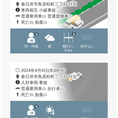
春日井市鳥居松町三丁目 付近
車両相互 小破事故
普通乗用車
普通貨物車
(1)
(1)
死亡
負傷
(0)
(1)
他
他
35～44歳
曇
幅5.5～
信号なし
9.0m
2024年4月4日(木)09:40
春日井市鳥居松町三丁目 付近
人対車両 事故
普通乗用車
歩行者
(1)
(1)
死亡
負傷
(0)
(1)
他