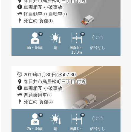
春日井市鳥居松町三丁目 付近
車両相互 小破事故
軽自動車
自転車
(1)
(1)
死亡
負傷
(0)
(1)
他
他
55～64歳
晴
幅5.5～
信号なし
13.0m
2019年1月30日(水)07:30
春日井市鳥居松町三丁目 付近
車両相互 小破事故
普通乗用車
(2)
死亡
負傷
(0)
(4)
他
他
25～34歳
晴
幅9.0～
信号なし