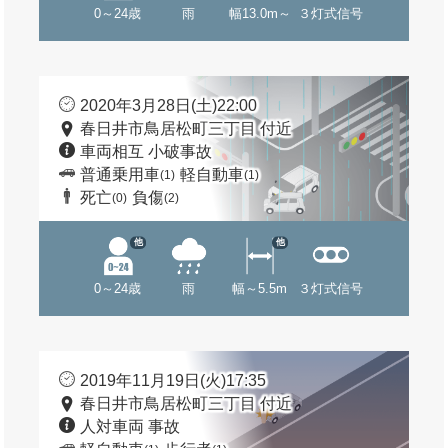
0～24歳
雨
幅13.0m～
３灯式信号
2020年3月28日(土)22:00
春日井市鳥居松町三丁目 付近
車両相互 小破事故
普通乗用車
軽自動車
(1)
(1)
死亡
負傷
(0)
(2)
他
他
0～24歳
雨
幅～5.5m
３灯式信号
2019年11月19日(火)17:35
春日井市鳥居松町三丁目 付近
人対車両 事故