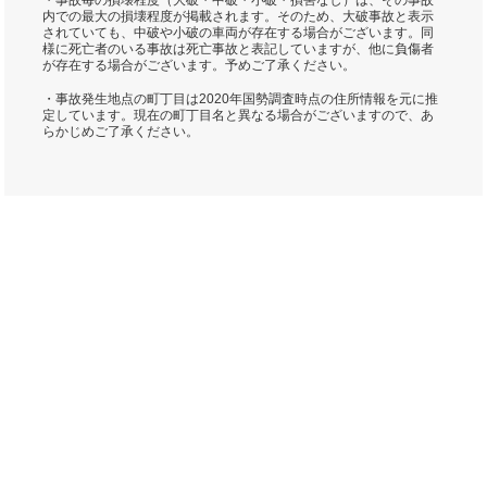
・事故毎の損壊程度（大破・中破・小破・損害なし）は、その事故
内での最大の損壊程度が掲載されます。そのため、大破事故と表示
されていても、中破や小破の車両が存在する場合がございます。同
様に死亡者のいる事故は死亡事故と表記していますが、他に負傷者
が存在する場合がございます。予めご了承ください。
・事故発生地点の町丁目は2020年国勢調査時点の住所情報を元に推
定しています。現在の町丁目名と異なる場合がございますので、あ
らかじめご了承ください。