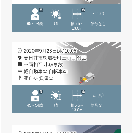
他
他
65～74歳
晴
幅5.5～
信号なし
13.0m
2020年9月23日(水)10:05
春日井市鳥居松町三丁目 付近
車両相互 小破事故
軽自動車
自転車
(1)
(1)
死亡
負傷
(0)
(1)
他
他
45～54歳
晴
幅5.5～
信号なし
13.0m