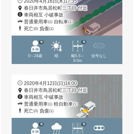
2020年4月16日(木)17:35
春日井市鳥居松町三丁目 付近
車両相互 小破事故
普通乗用車
自転車
(1)
(1)
死亡
負傷
(0)
(1)
他
他
0～24歳
晴
幅5.5～
信号なし
9.0m
2020年4月12日(日)16:00
春日井市鳥居松町三丁目 付近
車両相互 中破事故
普通乗用車
軽自動車
(1)
(1)
死亡
負傷
(0)
(1)
他
他