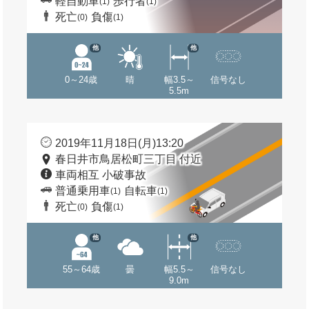
軽自動車
歩行者
(1)
(1)
死亡
負傷
(0)
(1)
他
他
0～24歳
晴
幅3.5～
信号なし
5.5m
2019年11月18日(月)13:20
春日井市鳥居松町三丁目 付近
車両相互 小破事故
普通乗用車
自転車
(1)
(1)
死亡
負傷
(0)
(1)
他
他
55～64歳
曇
幅5.5～
信号なし
9.0m