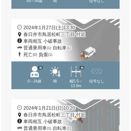
45～54歳
晴
信号なし
2024年1月27日(土)13:30
春日井市鳥居松町三丁目 付近
車両相互 小破事故
普通乗用車
自転車
(1)
(1)
死亡
負傷
(0)
(1)
他
他
0～24歳
晴
幅5.5～
信号なし
13.0m
2024年1月21日(日)10:20
春日井市鳥居松町三丁目 付近
車両相互 小破事故
普通乗用車
自転車
(1)
(1)