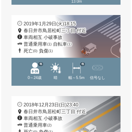
13.0m
2019年1月29日(火)18:15
春日井市鳥居松町三丁目 付近
車両相互 小破事故
普通乗用車
自転車
(1)
(1)
死亡
負傷
(0)
(1)
他
他
0～24歳
晴
幅～5.5m
信号なし
2018年12月23日(日)23:40
春日井市鳥居松町三丁目 付近
車両相互 小破事故
普通乗用車
(2)
死亡
負傷