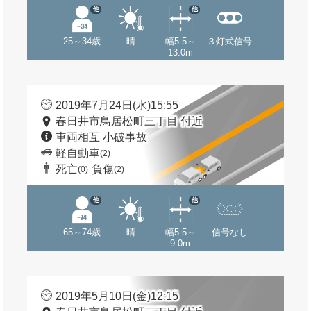
他
他
25～34歳
晴
幅5.5～
３灯式信号
13.0m
2019年7月24日(水)15:55
春日井市鳥居松町三丁目 付近
車両相互 小破事故
軽自動車
(2)
死亡
負傷
(0)
(2)
他
他
65～74歳
晴
幅5.5～
信号なし
9.0m
2019年5月10日(金)12:15