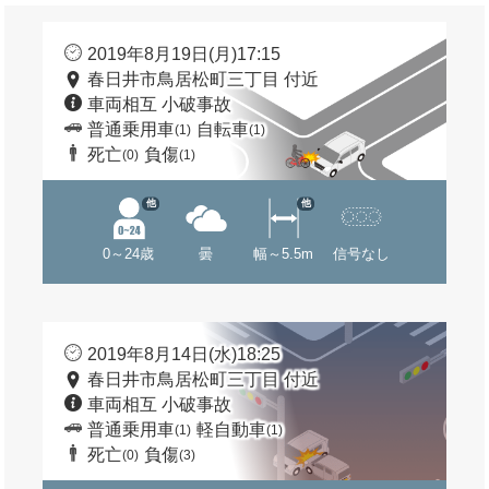
2019年8月19日(月)17:15
春日井市鳥居松町三丁目 付近
車両相互 小破事故
普通乗用車
自転車
(1)
(1)
死亡
負傷
(0)
(1)
他
他
0～24歳
曇
幅～5.5m
信号なし
2019年8月14日(水)18:25
春日井市鳥居松町三丁目 付近
車両相互 小破事故
普通乗用車
軽自動車
(1)
(1)
死亡
負傷
(0)
(3)