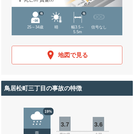
(0)
(1)
他
他
25～34歳
晴
幅3.5～
信号なし
5.5m
地図で見る
鳥居松町三丁目の事故の特徴
19%
3.7
3.6
雨