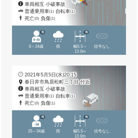
車両相互 小破事故
普通乗用車
自転車
(1)
(1)
死亡
負傷
(0)
(1)
他
他
0～24歳
雨
幅5.5～
信号なし
13.0m
2021年5月5日(水)20:15
春日井市鳥居松町三丁目 付近
車両相互 小破事故
普通乗用車
自転車
(1)
(1)
死亡
負傷
(0)
(1)
他
他
25～34歳
雨
幅5.5～
信号なし
13.0m