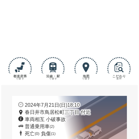
都道府県
沿線・駅
地図
こだわり
で探す
で探す
で探す
条件
2024年7月21日(日)18:10
春日井市鳥居松町三丁目 付近
車両相互 小破事故
普通乗用車
(2)
死亡
負傷
(0)
(1)