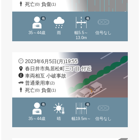
死亡
負傷
(0)
(1)
他
他
35～44歳
雨
幅5.5～
信号なし
13.0m
2023年6月5日(月)19:55
春日井市鳥居松町三丁目 付近
車両相互 小破事故
普通乗用車
(2)
死亡
負傷
(0)
(1)
他
他
35～44歳
晴
幅19.5m～
信号なし