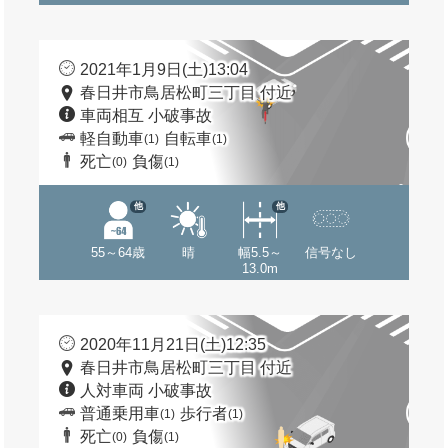
2021年1月9日(土)13:04
春日井市鳥居松町三丁目 付近
車両相互 小破事故
軽自動車
自転車
(1)
(1)
死亡
負傷
(0)
(1)
他
他
55～64歳
晴
幅5.5～
信号なし
13.0m
2020年11月21日(土)12:35
春日井市鳥居松町三丁目 付近
人対車両 小破事故
普通乗用車
歩行者
(1)
(1)
死亡
負傷
(0)
(1)