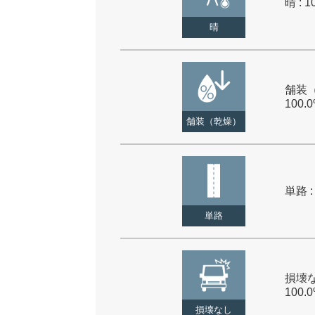
晴 : 1
晴
舗装（
100.
舗装（乾燥）
単路 :
単路
損壊な
100.
損壊なし