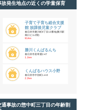
事故発生地点の近くの学童保育
子育て子育ち総合支援
館 放課後児童クラブ
春日井市勝川町8丁目13番地(勝川駅
南口ビル2階)
914m
勝川くんぱるんち
春日井市若草通2-47
1.1km
くんぱるハウス小野
春日井市中切町1-4-8
2.2km
交通事故の惣中町三丁目の年齢割
合