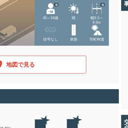
他
他
45～54歳
晴
幅5.5～
9.0m
信号なし
単路
市町村道
地図で見る