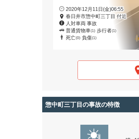
2020年12月11日(金)06:55
春日井市惣中町三丁目 付近
人対車両 事故
普通貨物車
歩行者
(1)
(1)
死亡
負傷
(0)
(1)
惣中町三丁目の事故の特徴