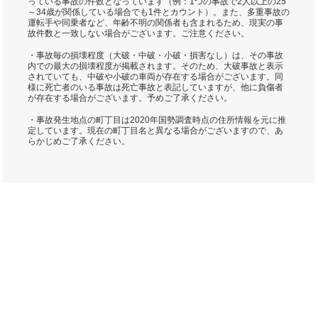
っている事故の件数となっています（例：1つの事故で2人以上の25
～34歳が関係している場合でも1件とカウント）。また、多重事故の
運転手や同乗者など、年齢不明の関係者も含まれるため、現実の事
故件数と一致しない場合がございます。ご注意ください。
・事故毎の損壊程度（大破・中破・小破・損害なし）は、その事故
内での最大の損壊程度が掲載されます。そのため、大破事故と表示
されていても、中破や小破の車両が存在する場合がございます。同
様に死亡者のいる事故は死亡事故と表記していますが、他に負傷者
が存在する場合がございます。予めご了承ください。
・事故発生地点の町丁目は2020年国勢調査時点の住所情報を元に推
定しています。現在の町丁目名と異なる場合がございますので、あ
らかじめご了承ください。