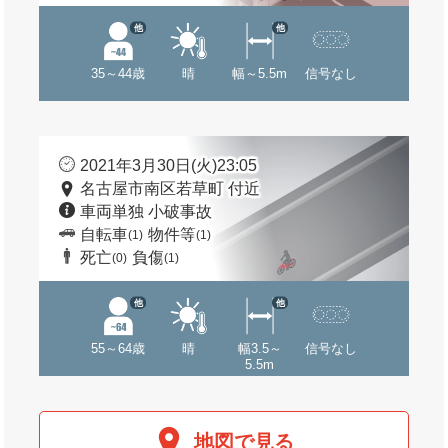
他
他
35～44歳
晴
幅～5.5m
信号なし
2021年3月30日(火)23:05
名古屋市南区若草町 付近
車両単独 小破事故
自転車
物件等
(1)
(1)
死亡
負傷
(0)
(1)
他
他
55～64歳
晴
幅3.5～
信号なし
5.5m
地図で見る