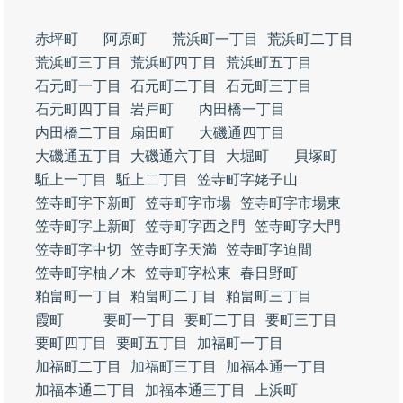
赤坪町
阿原町
荒浜町一丁目
荒浜町二丁目
荒浜町三丁目
荒浜町四丁目
荒浜町五丁目
石元町一丁目
石元町二丁目
石元町三丁目
石元町四丁目
岩戸町
内田橋一丁目
内田橋二丁目
扇田町
大磯通四丁目
大磯通五丁目
大磯通六丁目
大堀町
貝塚町
駈上一丁目
駈上二丁目
笠寺町字姥子山
笠寺町字下新町
笠寺町字市場
笠寺町字市場東
笠寺町字上新町
笠寺町字西之門
笠寺町字大門
笠寺町字中切
笠寺町字天満
笠寺町字迫間
笠寺町字柚ノ木
笠寺町字松東
春日野町
粕畠町一丁目
粕畠町二丁目
粕畠町三丁目
霞町
要町一丁目
要町二丁目
要町三丁目
要町四丁目
要町五丁目
加福町一丁目
加福町二丁目
加福町三丁目
加福本通一丁目
加福本通二丁目
加福本通三丁目
上浜町