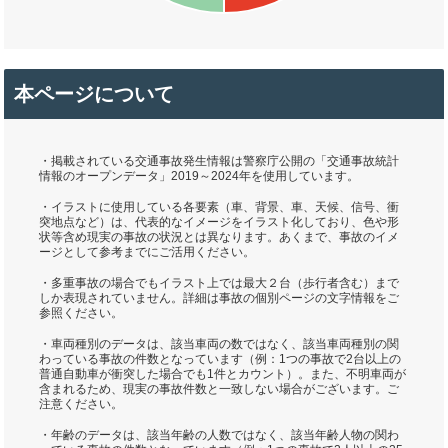
本ページについて
・掲載されている交通事故発生情報は警察庁公開の「交通事故統計
情報のオープンデータ」2019～2024年を使用しています。
・イラストに使用している各要素（車、背景、車、天候、信号、衝
突地点など）は、代表的なイメージをイラスト化しており、色や形
状等含め現実の事故の状況とは異なります。あくまで、事故のイメ
ージとして参考までにご活用ください。
・多重事故の場合でもイラスト上では最大２台（歩行者含む）まで
しか表現されていません。詳細は事故の個別ページの文字情報をご
参照ください。
・車両種別のデータは、該当車両の数ではなく、該当車両種別の関
わっている事故の件数となっています（例：1つの事故で2台以上の
普通自動車が衝突した場合でも1件とカウント）。また、不明車両が
含まれるため、現実の事故件数と一致しない場合がございます。ご
注意ください。
・年齢のデータは、該当年齢の人数ではなく、該当年齢人物の関わ