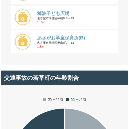
穂波子ども広場
名古屋市瑞穂区神穂町6－15
1.8km
あさがお学童保育所(B)
名古屋市瑞穂区洲山町3－43
1.8km
交通事故の若草町の年齢割合