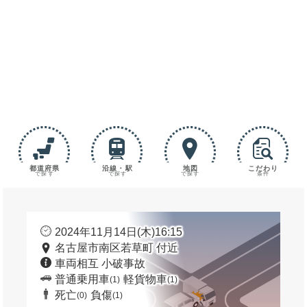
都道府県
沿線・駅
地図
こだわり
で探す
で探す
で探す
条件
2024年11月14日(木)16:15
名古屋市南区若草町 付近
車両相互 小破事故
普通乗用車
軽貨物車
(1)
(1)
死亡
負傷
(0)
(1)