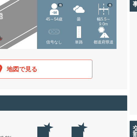
他
他
近
45～54歳
曇
幅5.5～
9.0m
信号なし
単路
都道府県道
地図で見る