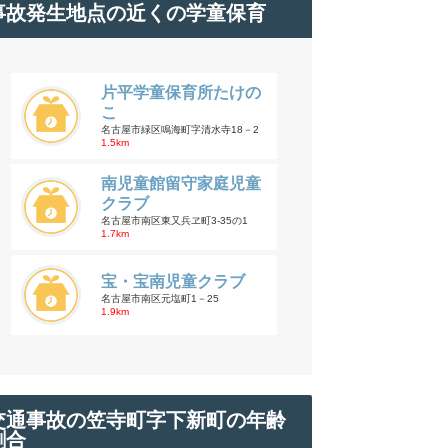
事故発生地点の近くの学童保育
片平学童保育所たけの
こ
名古屋市緑区鳴海町字清水寺18－2
1.5km
南児童館留守家庭児童
クラブ
名古屋市南区東又兵ヱ町3-35の1
1.7km
宝・宝南児童クラブ
名古屋市南区元塩町1－25
1.9km
交通事故の笠寺町字下新町の年齢
割合