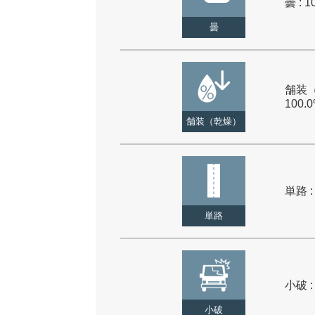
曇 : 1
曇
舗装（
100.
舗装（乾燥）
単路 :
単路
小破 :
小破