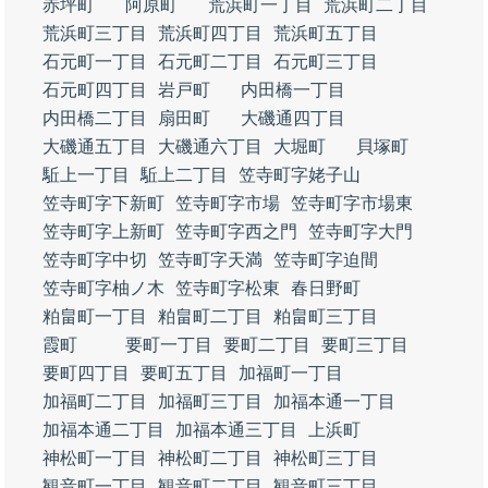
赤坪町
阿原町
荒浜町一丁目
荒浜町二丁目
荒浜町三丁目
荒浜町四丁目
荒浜町五丁目
石元町一丁目
石元町二丁目
石元町三丁目
石元町四丁目
岩戸町
内田橋一丁目
内田橋二丁目
扇田町
大磯通四丁目
大磯通五丁目
大磯通六丁目
大堀町
貝塚町
駈上一丁目
駈上二丁目
笠寺町字姥子山
笠寺町字下新町
笠寺町字市場
笠寺町字市場東
笠寺町字上新町
笠寺町字西之門
笠寺町字大門
笠寺町字中切
笠寺町字天満
笠寺町字迫間
笠寺町字柚ノ木
笠寺町字松東
春日野町
粕畠町一丁目
粕畠町二丁目
粕畠町三丁目
霞町
要町一丁目
要町二丁目
要町三丁目
要町四丁目
要町五丁目
加福町一丁目
加福町二丁目
加福町三丁目
加福本通一丁目
加福本通二丁目
加福本通三丁目
上浜町
神松町一丁目
神松町二丁目
神松町三丁目
観音町一丁目
観音町二丁目
観音町三丁目