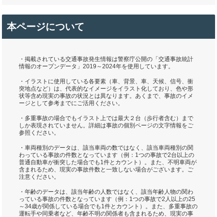
本ページについて
・掲載されている交通事故発生情報は警察庁公開の「交通事故統計
情報のオープンデータ」2019～2024年を使用しています。
・イラストに使用している各要素（車、背景、車、天候、信号、衝
突地点など）は、代表的なイメージをイラスト化しており、色や形
状等含め現実の事故の状況とは異なります。あくまで、事故のイメ
ージとして参考までにご活用ください。
・多重事故の場合でもイラスト上では最大２台（歩行者含む）まで
しか表現されていません。詳細は事故の個別ページの文字情報をご
参照ください。
・車両種別のデータは、該当車両の数ではなく、該当車両種別の関
わっている事故の件数となっています（例：1つの事故で2台以上の
普通自動車が衝突した場合でも1件とカウント）。また、不明車両が
含まれるため、現実の事故件数と一致しない場合がございます。ご
注意ください。
・年齢のデータは、該当年齢の人数ではなく、該当年齢人物の関わ
っている事故の件数となっています（例：1つの事故で2人以上の25
～34歳が関係している場合でも1件とカウント）。また、多重事故の
運転手や同乗者など、年齢不明の関係者も含まれるため、現実の事