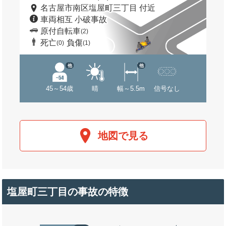
名古屋市南区塩屋町三丁目 付近
車両相互 小破事故
原付自転車
(2)
死亡
負傷
(0)
(1)
他
他
45～54歳
晴
幅～5.5m
信号なし
地図で見る
塩屋町三丁目の事故の特徴