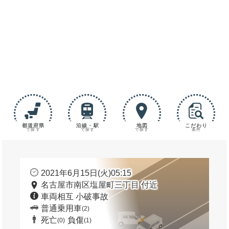
都道府県
沿線・駅
地図
こだわり
で探す
で探す
で探す
条件
2021年6月15日(火)05:15
名古屋市南区塩屋町三丁目 付近
車両相互 小破事故
普通乗用車
(2)
死亡
負傷
(0)
(1)