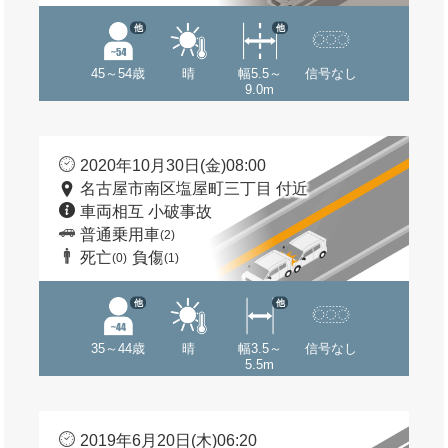
他
他
45～54歳
晴
幅5.5～
信号なし
9.0m
2020年10月30日(金)08:00
名古屋市南区塩屋町三丁目 付近
車両相互 小破事故
普通乗用車
(2)
死亡
負傷
(0)
(1)
他
他
35～44歳
晴
幅3.5～
信号なし
5.5m
2019年6月20日(木)06:20