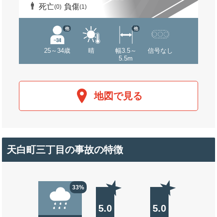
死亡
負傷
(0)
(1)
他
他
25～34歳
晴
幅3.5～
信号なし
5.5m
地図で見る
天白町三丁目の事故の特徴
33%
5.0
5.0