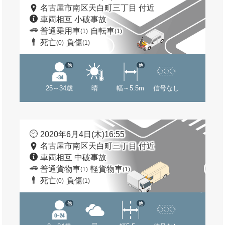
名古屋市南区天白町三丁目 付近
車両相互 小破事故
普通乗用車
自転車
(1)
(1)
死亡
負傷
(0)
(1)
他
他
25～34歳
晴
幅～5.5m
信号なし
2020年6月4日(木)16:55
名古屋市南区天白町三丁目 付近
車両相互 中破事故
普通貨物車
軽貨物車
(1)
(1)
死亡
負傷
(0)
(1)
他
他