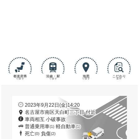
都道府県
沿線・駅
地図
こだわり
で探す
で探す
で探す
条件
2023年9月22日(金)14:20
名古屋市南区天白町三丁目 付近
車両相互 小破事故
普通乗用車
軽自動車
(1)
(1)
死亡
負傷
(0)
(2)