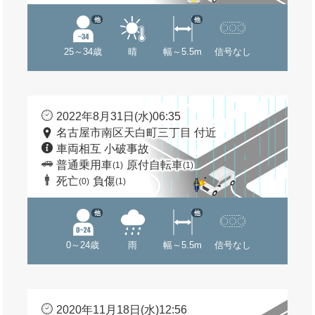
他
他
25～34歳
晴
幅～5.5m
信号なし
2022年8月31日(水)06:35
名古屋市南区天白町三丁目 付近
車両相互 小破事故
普通乗用車
原付自転車
(1)
(1)
死亡
負傷
(0)
(1)
他
他
0～24歳
雨
幅～5.5m
信号なし
2020年11月18日(水)12:56