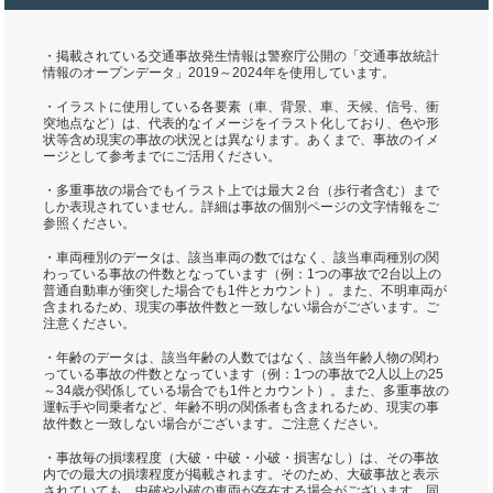
・掲載されている交通事故発生情報は警察庁公開の「交通事故統計
情報のオープンデータ」2019～2024年を使用しています。
・イラストに使用している各要素（車、背景、車、天候、信号、衝
突地点など）は、代表的なイメージをイラスト化しており、色や形
状等含め現実の事故の状況とは異なります。あくまで、事故のイメ
ージとして参考までにご活用ください。
・多重事故の場合でもイラスト上では最大２台（歩行者含む）まで
しか表現されていません。詳細は事故の個別ページの文字情報をご
参照ください。
・車両種別のデータは、該当車両の数ではなく、該当車両種別の関
わっている事故の件数となっています（例：1つの事故で2台以上の
普通自動車が衝突した場合でも1件とカウント）。また、不明車両が
含まれるため、現実の事故件数と一致しない場合がございます。ご
注意ください。
・年齢のデータは、該当年齢の人数ではなく、該当年齢人物の関わ
っている事故の件数となっています（例：1つの事故で2人以上の25
～34歳が関係している場合でも1件とカウント）。また、多重事故の
運転手や同乗者など、年齢不明の関係者も含まれるため、現実の事
故件数と一致しない場合がございます。ご注意ください。
・事故毎の損壊程度（大破・中破・小破・損害なし）は、その事故
内での最大の損壊程度が掲載されます。そのため、大破事故と表示
されていても、中破や小破の車両が存在する場合がございます。同