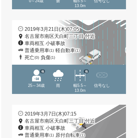
0～24歳
曇
幅5.5～
信号なし
13.0m
2019年3月21日(木)07:05
名古屋市南区天白町三丁目 付近
車両相互 小破事故
普通乗用車
軽自動車
(1)
(1)
死亡
負傷
(0)
(1)
他
他
25～34歳
雨
幅5.5～
信号なし
13.0m
2019年3月7日(木)07:15
名古屋市南区天白町三丁目 付近
車両相互 小破事故
普通乗用車
原付自転車
(1)
(1)