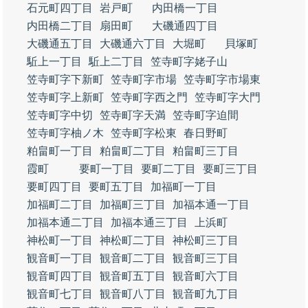
石元町四丁目
岩戸町
内田橋一丁目
内田橋二丁目
扇田町
大磯通四丁目
大磯通五丁目
大磯通六丁目
大堀町
貝塚町
駈上一丁目
駈上二丁目
笠寺町字姥子山
笠寺町字下新町
笠寺町字市場
笠寺町字市場東
笠寺町字上新町
笠寺町字西之門
笠寺町字大門
笠寺町字中切
笠寺町字天満
笠寺町字迫間
笠寺町字柚ノ木
笠寺町字松東
春日野町
粕畠町一丁目
粕畠町二丁目
粕畠町三丁目
霞町
要町一丁目
要町二丁目
要町三丁目
要町四丁目
要町五丁目
加福町一丁目
加福町二丁目
加福町三丁目
加福本通一丁目
加福本通二丁目
加福本通三丁目
上浜町
神松町一丁目
神松町二丁目
神松町三丁目
観音町一丁目
観音町二丁目
観音町三丁目
観音町四丁目
観音町五丁目
観音町六丁目
観音町七丁目
観音町八丁目
観音町九丁目