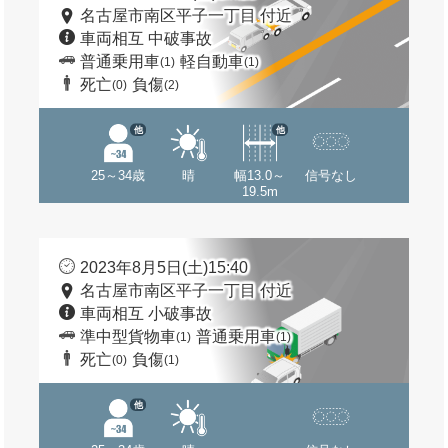
名古屋市南区平子一丁目 付近
車両相互 中破事故
普通乗用車
軽自動車
(1)
(1)
死亡
負傷
(0)
(2)
他
他
25～34歳
晴
幅13.0～
信号なし
19.5m
2023年8月5日(土)15:40
名古屋市南区平子一丁目 付近
車両相互 小破事故
準中型貨物車
普通乗用車
(1)
(1)
死亡
負傷
(0)
(1)
他