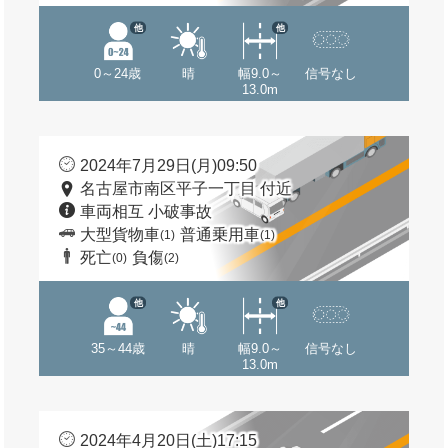
他
他
0～24歳
晴
幅9.0～
信号なし
13.0m
2024年7月29日(月)09:50
名古屋市南区平子一丁目 付近
車両相互 小破事故
大型貨物車
普通乗用車
(1)
(1)
死亡
負傷
(0)
(2)
他
他
35～44歳
晴
幅9.0～
信号なし
13.0m
2024年4月20日(土)17:15