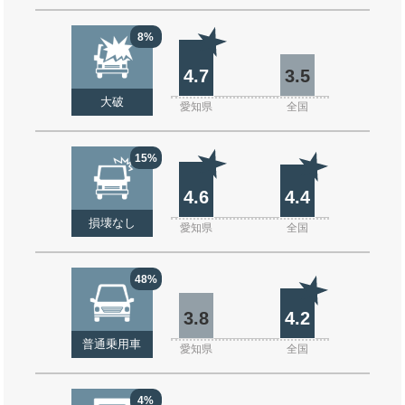
8%
4.7
3.5
大破
愛知県
全国
15%
4.6
4.4
損壊なし
愛知県
全国
48%
3.8
4.2
普通乗用車
愛知県
全国
4%