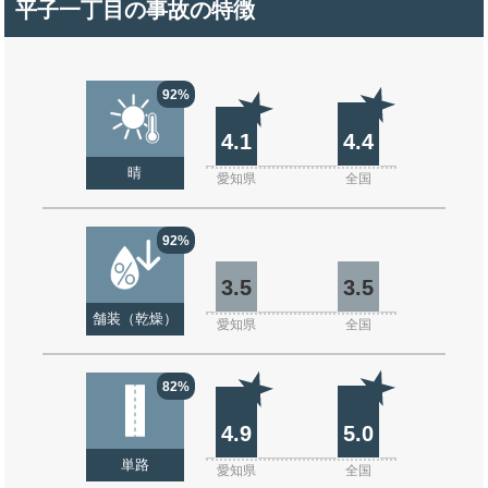
平子一丁目の事故の特徴
92%
4.1
4.4
晴
愛知県
全国
92%
3.5
3.5
舗装（乾燥）
愛知県
全国
82%
4.9
5.0
単路
愛知県
全国