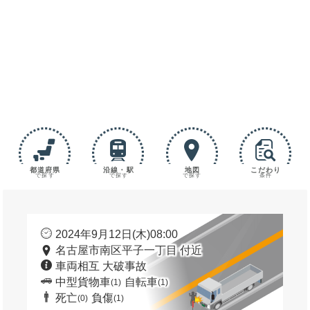
都道府県
沿線・駅
地図
こだわり
で探す
で探す
で探す
条件
2024年9月12日(木)08:00
名古屋市南区平子一丁目 付近
車両相互 大破事故
中型貨物車
自転車
(1)
(1)
死亡
負傷
(0)
(1)