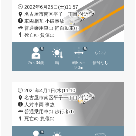
2022年6月25日(土)11:57
名古屋市南区平子一丁目 付近
車両相互 小破事故
普通乗用車
軽自動車
(1)
(1)
死亡
負傷
(0)
(1)
他
他
25～34歳
晴
幅5.5～
信号なし
9.0m
2021年4月1日(木)11:10
名古屋市南区平子一丁目 付近
人対車両 事故
普通乗用車
歩行者
(1)
(1)
死亡
負傷
(0)
(1)
他