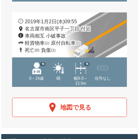
2019年1月2日(水)09:55
名古屋市南区平子一丁目 付近
車両相互 小破事故
軽貨物車
原付自転車
(1)
(1)
死亡
負傷
(0)
(1)
他
他
0～24歳
晴
幅9.0～
信号なし
13.0m
地図で見る