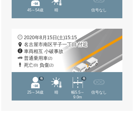
45～54歳
晴
信号なし
2020年8月15日(土)15:15
名古屋市南区平子一丁目 付近
車両相互 小破事故
普通乗用車
(2)
死亡
負傷
(0)
(2)
他
他
25～34歳
晴
幅5.5～
信号なし
9.0m