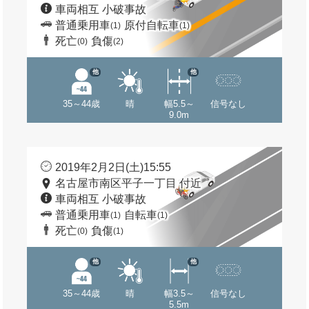
車両相互 小破事故
普通乗用車
原付自転車
(1)
(1)
死亡
負傷
(0)
(2)
他
他
35～44歳
晴
幅5.5～
信号なし
9.0m
2019年2月2日(土)15:55
名古屋市南区平子一丁目 付近
車両相互 小破事故
普通乗用車
自転車
(1)
(1)
死亡
負傷
(0)
(1)
他
他
35～44歳
晴
幅3.5～
信号なし
5.5m