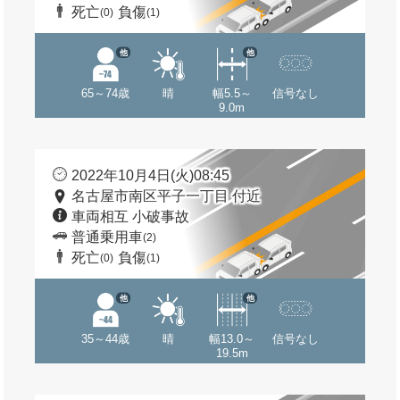
死亡
負傷
(0)
(1)
他
他
65～74歳
晴
幅5.5～
信号なし
9.0m
2022年10月4日(火)08:45
名古屋市南区平子一丁目 付近
車両相互 小破事故
普通乗用車
(2)
死亡
負傷
(0)
(1)
他
他
35～44歳
晴
幅13.0～
信号なし
19.5m