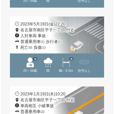
25～34歳
晴
信号なし
2023年5月19日(金)22:20
名古屋市南区平子一丁目 付近
人対車両 事故
普通乗用車
歩行者
(1)
(1)
死亡
負傷
(0)
(1)
他
他
25～34歳
雨
幅～5.5m
信号なし
2023年1月19日(木)10:20
名古屋市南区平子一丁目 付近
車両相互 小破事故
普通乗用車
(2)