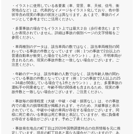
・イラストに使用している各要素（車、背景、車、天候、信号、衝
突地点など）は、代表的なイメージをイラスト化しており、色や形
状等含め現実の事故の状況とは異なります。あくまで、事故のイメ
ージとして参考までにご活用ください。
・多重事故の場合でもイラスト上では最大２台（歩行者含む）まで
しか表現されていません。詳細は事故の個別ページの文字情報をご
参照ください。
・車両種別のデータは、該当車両の数ではなく、該当車両種別の関
わっている事故の件数となっています（例：1つの事故で2台以上の
普通自動車が衝突した場合でも1件とカウント）。また、不明車両が
含まれるため、現実の事故件数と一致しない場合がございます。ご
注意ください。
・年齢のデータは、該当年齢の人数ではなく、該当年齢人物の関わ
っている事故の件数となっています（例：1つの事故で2人以上の25
～34歳が関係している場合でも1件とカウント）。また、多重事故の
運転手や同乗者など、年齢不明の関係者も含まれるため、現実の事
故件数と一致しない場合がございます。ご注意ください。
・事故毎の損壊程度（大破・中破・小破・損害なし）は、その事故
内での最大の損壊程度が掲載されます。そのため、大破事故と表示
されていても、中破や小破の車両が存在する場合がございます。同
様に死亡者のいる事故は死亡事故と表記していますが、他に負傷者
が存在する場合がございます。予めご了承ください。
・事故発生地点の町丁目は2020年国勢調査時点の住所情報を元に推
定しています。現在の町丁目名と異なる場合がございますので、あ