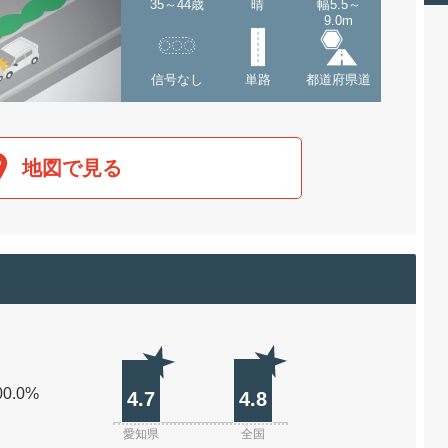
35～44歳
晴
幅5.5～
9.0m
信号なし
単路
都道府県道
地図で見る
00.0%
4.7
4.8
愛知県
全国