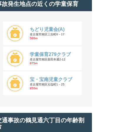
事故発生地点の近くの学童保育
ちどり児童会(A)
名古屋市南区三吉町6－17
566m
学童保育279クラブ
名古屋市南区柴田本通2-12
875m
宝・宝南児童クラブ
名古屋市南区元塩町1－25
950m
交通事故の鶴見通六丁目の年齢割
合