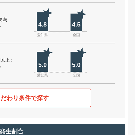
未満 :
4.8
4.5
%
愛知県
全国
m以上 :
5.0
5.0
%
愛知県
全国
こだわり条件で探す
発生割合