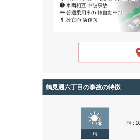
車両相互 中破事故
普通乗用車
軽自動車
(1)
(1)
死亡
負傷
(0)
(3)
鶴見通六丁目の事故の特徴
晴 : 1
晴