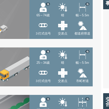
他
他
65～74歳
晴
幅～5.5m
３灯式信号
交差点
都道府県道
他
他
25～34歳
晴
幅～5.5m
３灯式信号
交差点
市町村道
他
他