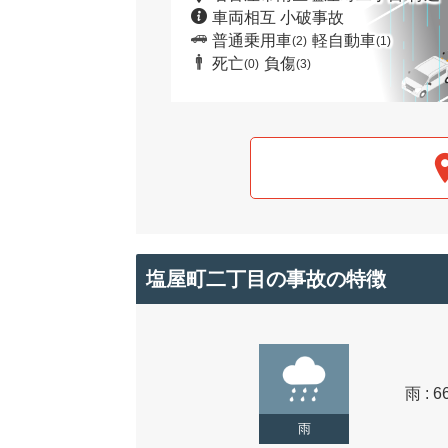
車両相互 小破事故
普通乗用車
軽自動車
(2)
(1)
死亡
負傷
(0)
(3)
塩屋町二丁目の事故の特徴
雨 : 6
雨