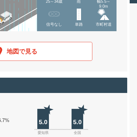
25～34歳
雨
幅5.5～
9.0m
信号なし
単路
市町村道
地図で見る
6.7%
5.0
5.0
愛知県
全国