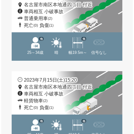
名古屋市南区本地通四丁目 付近
車両相互 小破事故
普通乗用車
(2)
死亡
負傷
(0)
(1)
他
他
25～34歳
晴
幅19.5m～
信号なし
2023年7月15日(土)15:20
名古屋市南区本地通四丁目 付近
車両相互 小破事故
軽貨物車
(2)
死亡
負傷
(0)
(1)
他
他