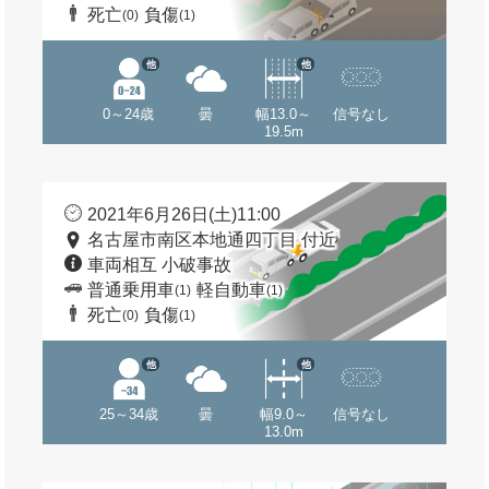
死亡
負傷
(0)
(1)
他
他
0～24歳
曇
幅13.0～
信号なし
19.5m
2021年6月26日(土)11:00
名古屋市南区本地通四丁目 付近
車両相互 小破事故
普通乗用車
軽自動車
(1)
(1)
死亡
負傷
(0)
(1)
他
他
25～34歳
曇
幅9.0～
信号なし
13.0m