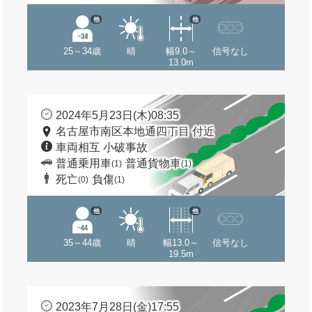
他
他
25～34歳
晴
幅9.0～
信号なし
13.0m
2024年5月23日(木)08:35
名古屋市南区本地通四丁目 付近
車両相互 小破事故
普通乗用車
普通貨物車
(1)
(1)
死亡
負傷
(0)
(1)
他
他
35～44歳
晴
幅13.0～
信号なし
19.5m
2023年7月28日(金)17:55