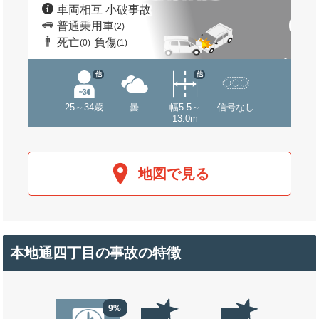
車両相互 小破事故
普通乗用車
(2)
死亡
負傷
(0)
(1)
他
他
25～34歳
曇
幅5.5～
信号なし
13.0m
地図で見る
本地通四丁目の事故の特徴
9%