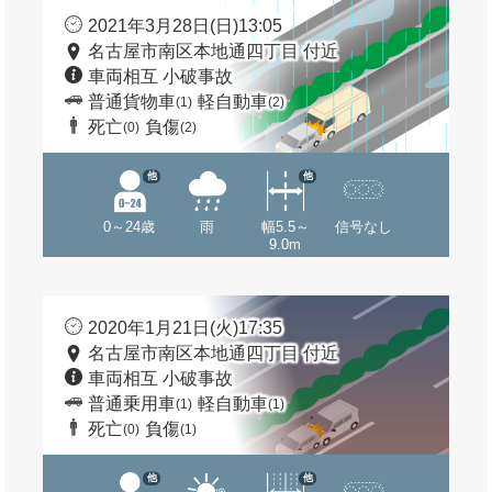
2021年3月28日(日)13:05
名古屋市南区本地通四丁目 付近
車両相互 小破事故
普通貨物車
軽自動車
(1)
(2)
死亡
負傷
(0)
(2)
他
他
0～24歳
雨
幅5.5～
信号なし
9.0m
2020年1月21日(火)17:35
名古屋市南区本地通四丁目 付近
車両相互 小破事故
普通乗用車
軽自動車
(1)
(1)
死亡
負傷
(0)
(1)
他
他