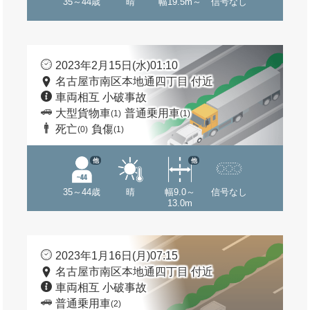
35～44歳
晴
幅19.5m～
信号なし
2023年2月15日(水)01:10
名古屋市南区本地通四丁目 付近
車両相互 小破事故
大型貨物車
普通乗用車
(1)
(1)
死亡
負傷
(0)
(1)
他
他
35～44歳
晴
幅9.0～
信号なし
13.0m
2023年1月16日(月)07:15
名古屋市南区本地通四丁目 付近
車両相互 小破事故
普通乗用車
(2)