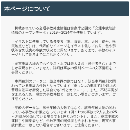
本ページについて
・掲載されている交通事故発生情報は警察庁公開の「交通事故統計
情報のオープンデータ」2019～2024年を使用しています。
・イラストに使用している各要素（車、背景、車、天候、信号、衝
突地点など）は、代表的なイメージをイラスト化しており、色や形
状等含め現実の事故の状況とは異なります。あくまで、事故のイメ
ージとして参考までにご活用ください。
・多重事故の場合でもイラスト上では最大２台（歩行者含む）まで
しか表現されていません。詳細は事故の個別ページの文字情報をご
参照ください。
・車両種別のデータは、該当車両の数ではなく、該当車両種別の関
わっている事故の件数となっています（例：1つの事故で2台以上の
普通自動車が衝突した場合でも1件とカウント）。また、不明車両が
含まれるため、現実の事故件数と一致しない場合がございます。ご
注意ください。
・年齢のデータは、該当年齢の人数ではなく、該当年齢人物の関わ
っている事故の件数となっています（例：1つの事故で2人以上の25
～34歳が関係している場合でも1件とカウント）。また、多重事故の
運転手や同乗者など、年齢不明の関係者も含まれるため、現実の事
故件数と一致しない場合がございます。ご注意ください。