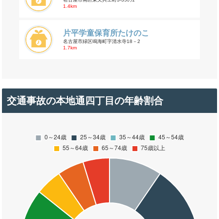
1.4km
片平学童保育所たけのこ
名古屋市緑区鳴海町字清水寺18－2
1.7km
交通事故の本地通四丁目の年齢割合