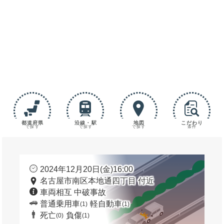
都道府県
沿線・駅
地図
こだわり
で探す
で探す
で探す
条件
2024年12月20日(金)16:00
名古屋市南区本地通四丁目 付近
車両相互 中破事故
普通乗用車
軽自動車
(1)
(1)
死亡
負傷
(0)
(1)