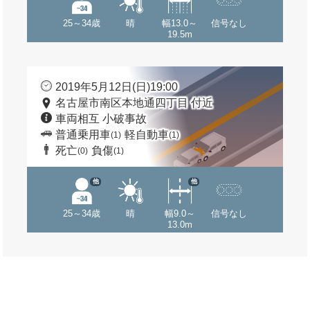
25～34歳
晴
幅13.0～
信号なし
19.5m
2019年5月12日(日)19:00
名古屋市南区本地通四丁目 付近
車両相互 小破事故
普通乗用車
軽自動車
(1)
(1)
死亡
負傷
(0)
(1)
他
他
25～34歳
晴
幅9.0～
信号なし
13.0m