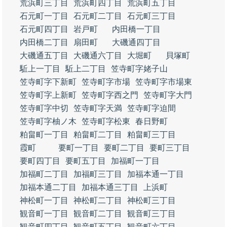
荒浜町三丁目
荒浜町四丁目
荒浜町五丁目
石元町一丁目
石元町二丁目
石元町三丁目
石元町四丁目
岩戸町
内田橋一丁目
内田橋二丁目
扇田町
大磯通四丁目
大磯通五丁目
大磯通六丁目
大堀町
貝塚町
駈上一丁目
駈上二丁目
笠寺町字姥子山
笠寺町字下新町
笠寺町字市場
笠寺町字市場東
笠寺町字上新町
笠寺町字西之門
笠寺町字大門
笠寺町字中切
笠寺町字天満
笠寺町字迫間
笠寺町字柚ノ木
笠寺町字松東
春日野町
粕畠町一丁目
粕畠町二丁目
粕畠町三丁目
霞町
要町一丁目
要町二丁目
要町三丁目
要町四丁目
要町五丁目
加福町一丁目
加福町二丁目
加福町三丁目
加福本通一丁目
加福本通二丁目
加福本通三丁目
上浜町
神松町一丁目
神松町二丁目
神松町三丁目
観音町一丁目
観音町二丁目
観音町三丁目
観音町四丁目
観音町五丁目
観音町六丁目