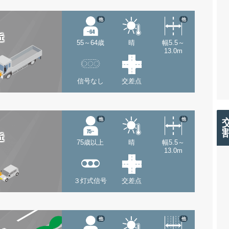
他
他
近
55～64歳
晴
幅5.5～
13.0m
信号なし
交差点
他
他
近
75歳以上
晴
幅5.5～
13.0m
３灯式信号
交差点
他
他