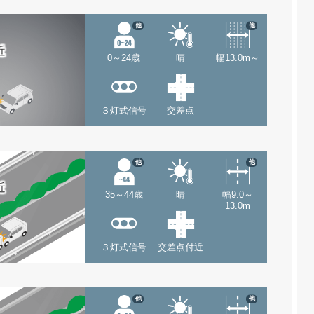
他
他
近
0～24歳
晴
幅13.0m～
３灯式信号
交差点
他
他
近
35～44歳
晴
幅9.0～
13.0m
３灯式信号
交差点付近
他
他