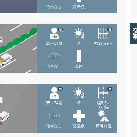
信号なし
交差点
他
他
近
25～34歳
晴
幅19.5m～
信号なし
単路
他
他
近
65～74歳
晴
幅5.5～
13.0m
信号なし
交差点
市町村道