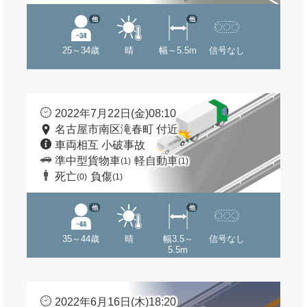
他
他
25～34歳
晴
幅～5.5m
信号なし
2022年7月22日(金)08:10
名古屋市南区滝春町 付近
車両相互 小破事故
準中型貨物車
軽自動車
(1)
(1)
死亡
負傷
(0)
(1)
他
他
35～44歳
晴
幅3.5～
信号なし
5.5m
2022年6月16日(木)18:20