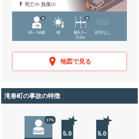
死亡
負傷
(0)
(1)
他
他
45～54歳
晴
幅5.5～
信号なし
9.0m
地図で見る
滝春町の事故の特徴
17%
5.0
5.0