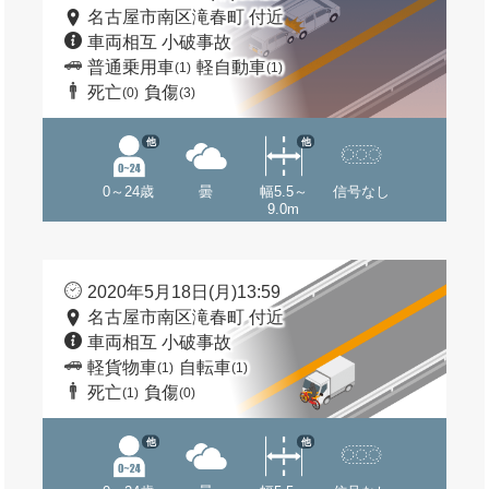
名古屋市南区滝春町 付近
車両相互 小破事故
普通乗用車
軽自動車
(1)
(1)
死亡
負傷
(0)
(3)
他
他
0～24歳
曇
幅5.5～
信号なし
9.0m
2020年5月18日(月)13:59
名古屋市南区滝春町 付近
車両相互 小破事故
軽貨物車
自転車
(1)
(1)
死亡
負傷
(1)
(0)
他
他