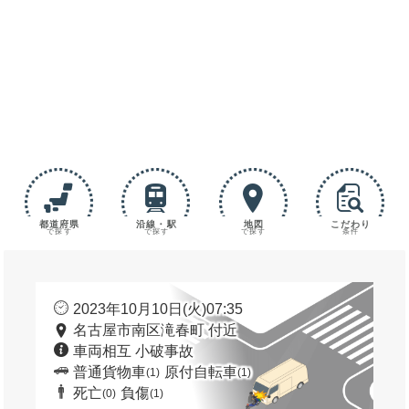
都道府県
沿線・駅
地図
こだわり
で探す
で探す
で探す
条件
2023年10月10日(火)07:35
名古屋市南区滝春町 付近
車両相互 小破事故
普通貨物車
原付自転車
(1)
(1)
死亡
負傷
(0)
(1)