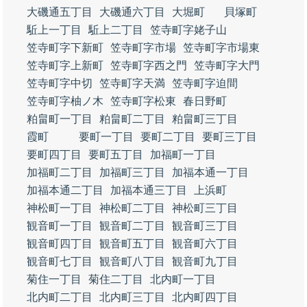
大磯通五丁目
大磯通六丁目
大堀町
貝塚町
駈上一丁目
駈上二丁目
笠寺町字姥子山
笠寺町字下新町
笠寺町字市場
笠寺町字市場東
笠寺町字上新町
笠寺町字西之門
笠寺町字大門
笠寺町字中切
笠寺町字天満
笠寺町字迫間
笠寺町字柚ノ木
笠寺町字松東
春日野町
粕畠町一丁目
粕畠町二丁目
粕畠町三丁目
霞町
要町一丁目
要町二丁目
要町三丁目
要町四丁目
要町五丁目
加福町一丁目
加福町二丁目
加福町三丁目
加福本通一丁目
加福本通二丁目
加福本通三丁目
上浜町
神松町一丁目
神松町二丁目
神松町三丁目
観音町一丁目
観音町二丁目
観音町三丁目
観音町四丁目
観音町五丁目
観音町六丁目
観音町七丁目
観音町八丁目
観音町九丁目
菊住一丁目
菊住二丁目
北内町一丁目
北内町二丁目
北内町三丁目
北内町四丁目