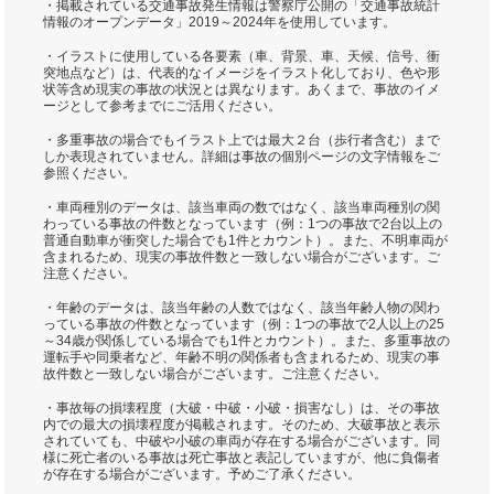
・掲載されている交通事故発生情報は警察庁公開の「交通事故統計
情報のオープンデータ」2019～2024年を使用しています。
・イラストに使用している各要素（車、背景、車、天候、信号、衝
突地点など）は、代表的なイメージをイラスト化しており、色や形
状等含め現実の事故の状況とは異なります。あくまで、事故のイメ
ージとして参考までにご活用ください。
・多重事故の場合でもイラスト上では最大２台（歩行者含む）まで
しか表現されていません。詳細は事故の個別ページの文字情報をご
参照ください。
・車両種別のデータは、該当車両の数ではなく、該当車両種別の関
わっている事故の件数となっています（例：1つの事故で2台以上の
普通自動車が衝突した場合でも1件とカウント）。また、不明車両が
含まれるため、現実の事故件数と一致しない場合がございます。ご
注意ください。
・年齢のデータは、該当年齢の人数ではなく、該当年齢人物の関わ
っている事故の件数となっています（例：1つの事故で2人以上の25
～34歳が関係している場合でも1件とカウント）。また、多重事故の
運転手や同乗者など、年齢不明の関係者も含まれるため、現実の事
故件数と一致しない場合がございます。ご注意ください。
・事故毎の損壊程度（大破・中破・小破・損害なし）は、その事故
内での最大の損壊程度が掲載されます。そのため、大破事故と表示
されていても、中破や小破の車両が存在する場合がございます。同
様に死亡者のいる事故は死亡事故と表記していますが、他に負傷者
が存在する場合がございます。予めご了承ください。