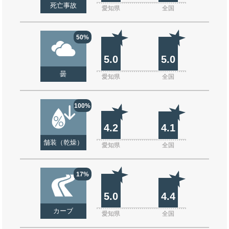
死亡事故
愛知県
全国
50%
5.0
5.0
曇
愛知県
全国
100%
4.2
4.1
舗装（乾燥）
愛知県
全国
17%
5.0
4.4
カーブ
愛知県
全国