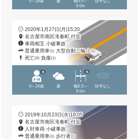
0～24歳
曇
幅5.5～
信号なし
9.0m
2020年1月27日(月)15:20
名古屋市南区滝春町 付近
車両相互 小破事故
普通乗用車
大型自動二輪小
(1)
(1)
死亡
負傷
(0)
(1)
他
他
0～24歳
曇
幅5.5～
信号なし
9.0m
2019年10月23日(水)18:05
名古屋市南区滝春町 付近
人対車両 小破事故
普通乗用車
歩行者
(1)
(1)