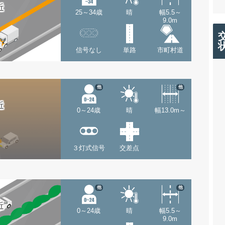
近
25～34歳
晴
幅5.5～
9.0m
信号なし
単路
市町村道
他
他
近
0～24歳
晴
幅13.0m～
３灯式信号
交差点
他
他
近
0～24歳
晴
幅5.5～
9.0m