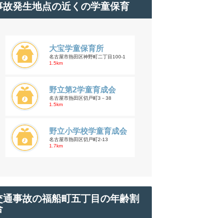
事故発生地点の近くの学童保育
大宝学童保育所
名古屋市熱田区神野町二丁目100-1
1.5km
野立第2学童育成会
名古屋市熱田区切戸町3－38
1.5km
野立小学校学童育成会
名古屋市熱田区切戸町2-13
1.7km
交通事故の福船町五丁目の年齢割
合