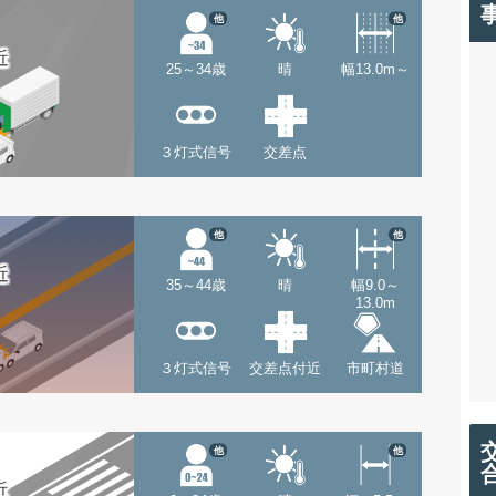
他
他
近
25～34歳
晴
幅13.0m～
３灯式信号
交差点
他
他
近
35～44歳
晴
幅9.0～
13.0m
３灯式信号
交差点付近
市町村道
他
他
近