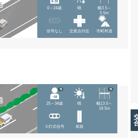
近
0～24歳
晴
幅3.5～
5.5m
信号なし
交差点付近
市町村道
他
他
近
25～34歳
晴
幅13.0～
19.5m
３灯式信号
単路