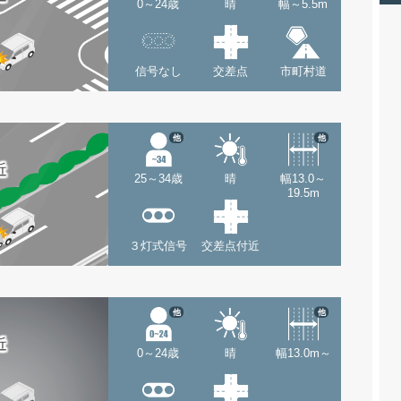
0～24歳
晴
幅～5.5m
信号なし
交差点
市町村道
他
他
近
25～34歳
晴
幅13.0～
19.5m
３灯式信号
交差点付近
他
他
近
0～24歳
晴
幅13.0m～