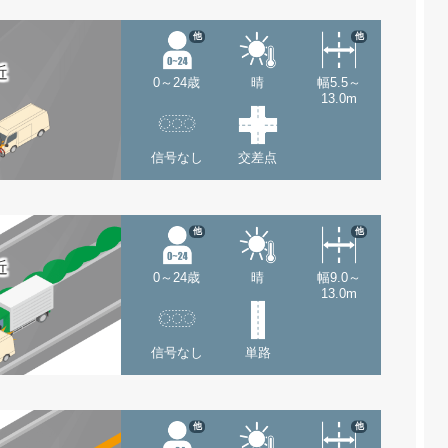
他
他
近
0～24歳
晴
幅5.5～
13.0m
信号なし
交差点
他
他
近
0～24歳
晴
幅9.0～
13.0m
信号なし
単路
他
他