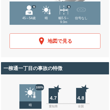
他
他
45～54歳
晴
幅5.5～
信号なし
9.0m
地図で見る
一柳通一丁目の事故の特徴
100%
4.7
4.8
晴
愛知県
全国