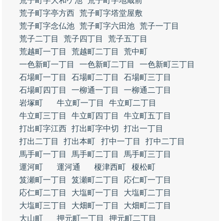
荒子町字大和ケ池
荒子町字地蔵前
荒子町字亭方西
荒子町字塔堂屋敷
荒子町字念仏池
荒子町字六田池
荒子一丁目
荒子二丁目
荒子四丁目
荒子五丁目
荒越町一丁目
荒越町二丁目
荒中町
一色新町一丁目
一色新町二丁目
一色新町三丁目
石場町一丁目
石場町二丁目
石場町三丁目
石場町四丁目
一柳通一丁目
一柳通二丁目
岩塚町
牛立町一丁目
牛立町二丁目
牛立町三丁目
牛立町四丁目
牛立町五丁目
打出町字江西
打出町字中切
打出一丁目
打出二丁目
打出本町
打中一丁目
打中二丁目
馬手町一丁目
馬手町二丁目
馬手町三丁目
運河町
運河通
榎津西町
榎松町
笈瀬町一丁目
笈瀬町二丁目
応仁町一丁目
応仁町二丁目
大塩町一丁目
大塩町二丁目
大塩町三丁目
大畑町一丁目
大畑町二丁目
大山町
押元町一丁目
押元町二丁目