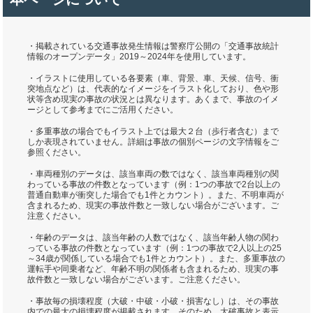
・掲載されている交通事故発生情報は警察庁公開の「交通事故統計
情報のオープンデータ」2019～2024年を使用しています。
・イラストに使用している各要素（車、背景、車、天候、信号、衝
突地点など）は、代表的なイメージをイラスト化しており、色や形
状等含め現実の事故の状況とは異なります。あくまで、事故のイメ
ージとして参考までにご活用ください。
・多重事故の場合でもイラスト上では最大２台（歩行者含む）まで
しか表現されていません。詳細は事故の個別ページの文字情報をご
参照ください。
・車両種別のデータは、該当車両の数ではなく、該当車両種別の関
わっている事故の件数となっています（例：1つの事故で2台以上の
普通自動車が衝突した場合でも1件とカウント）。また、不明車両が
含まれるため、現実の事故件数と一致しない場合がございます。ご
注意ください。
・年齢のデータは、該当年齢の人数ではなく、該当年齢人物の関わ
っている事故の件数となっています（例：1つの事故で2人以上の25
～34歳が関係している場合でも1件とカウント）。また、多重事故の
運転手や同乗者など、年齢不明の関係者も含まれるため、現実の事
故件数と一致しない場合がございます。ご注意ください。
・事故毎の損壊程度（大破・中破・小破・損害なし）は、その事故
内での最大の損壊程度が掲載されます。そのため、大破事故と表示