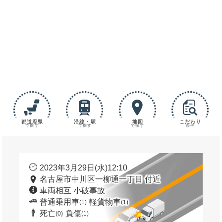
都道府県
沿線・駅
地図
こだわり
で探す
で探す
で探す
条件
2023年3月29日(水)12:10
名古屋市中川区一柳通一丁目 付近
車両相互 小破事故
普通乗用車
軽貨物車
(1)
(1)
死亡
負傷
(0)
(1)