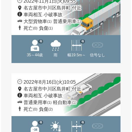
2022年11月1日(火)09:55
名古屋市中川区島井町 付近
車両相互 小破事故
大型貨物車
普通乗用車
(1)
(1)
死亡
負傷
(0)
(1)
他
他
35～44歳
雨
幅19.5m～
信号なし
2022年8月16日(火)10:05
名古屋市中川区島井町 付近
車両相互 小破事故
普通乗用車
軽自動車
(1)
(1)
死亡
負傷
(0)
(2)
他
他