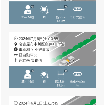
他
他
35～44歳
晴
幅5.5～
３灯式信号
13.0m
2024年7月6日(土)10:55
名古屋市中川区島井町 付近
車両相互 小破事故
軽自動車
(2)
死亡
負傷
(0)
(3)
他
他
35～44歳
晴
幅13.0～
歩車分式信
19.5m
号
2024年6月1日(土)17:45