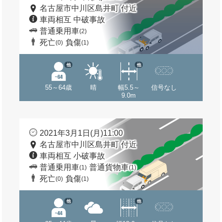
名古屋市中川区島井町 付近
車両相互 中破事故
普通乗用車
(2)
死亡
負傷
(0)
(1)
他
他
55～64歳
晴
幅5.5～
信号なし
9.0m
2021年3月1日(月)11:00
名古屋市中川区島井町 付近
車両相互 小破事故
普通乗用車
普通貨物車
(1)
(1)
死亡
負傷
(0)
(1)
他
他