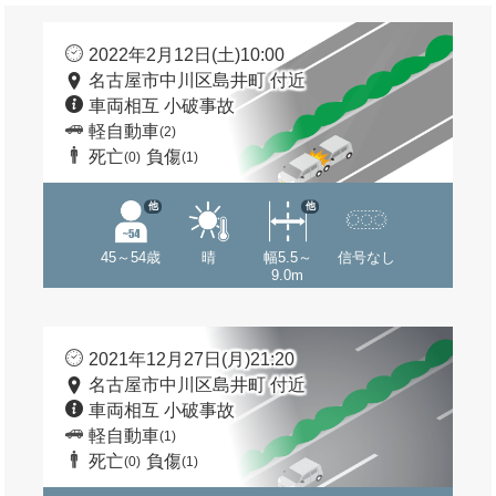
2022年2月12日(土)10:00
名古屋市中川区島井町 付近
車両相互 小破事故
軽自動車
(2)
死亡
負傷
(0)
(1)
他
他
45～54歳
晴
幅5.5～
信号なし
9.0m
2021年12月27日(月)21:20
名古屋市中川区島井町 付近
車両相互 小破事故
軽自動車
(1)
死亡
負傷
(0)
(1)