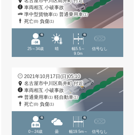
名古屋市中川区島井町 付近
車両相互 小破事故
準中型貨物車
普通乗用車
(1)
(1)
死亡
負傷
(0)
(1)
他
他
25～34歳
晴
幅5.5～
信号なし
9.0m
2021年10月17日(日)05:10
名古屋市中川区島井町 付近
車両相互 小破事故
普通乗用車
軽自動車
(1)
(1)
死亡
負傷
(0)
(1)
他
他
0～24歳
曇
幅19.5m～
信号なし