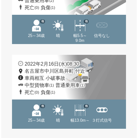
普通乗用車
(2)
死亡
負傷
(0)
(1)
他
他
25～34歳
晴
幅5.5～
信号なし
9.0m
2022年2月16日(水)08:30
名古屋市中川区島井町 付近
車両相互 小破事故
中型貨物車
普通乗用車
(1)
(1)
死亡
負傷
(0)
(1)
他
他
25～34歳
晴
幅13.0m～
３灯式信号