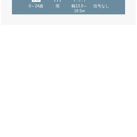
0～24歳
雨
幅13.0～
信号なし
19.5m