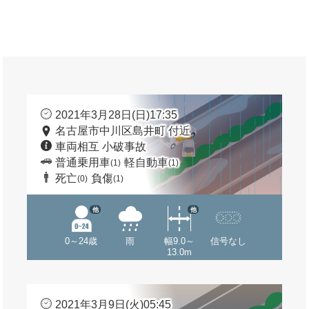
2021年3月28日(日)17:35
名古屋市中川区島井町 付近
車両相互 小破事故
普通乗用車
軽自動車
(1)
(1)
死亡
負傷
(0)
(1)
他
他
0～24歳
雨
幅9.0～
信号なし
13.0m
2021年3月9日(火)05:45