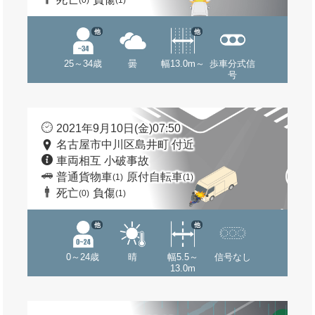
(0)
(1)
他
他
25～34歳
曇
幅13.0m～
歩車分式信
号
2021年9月10日(金)07:50
名古屋市中川区島井町 付近
車両相互 小破事故
普通貨物車
原付自転車
(1)
(1)
死亡
負傷
(0)
(1)
他
他
0～24歳
晴
幅5.5～
信号なし
13.0m