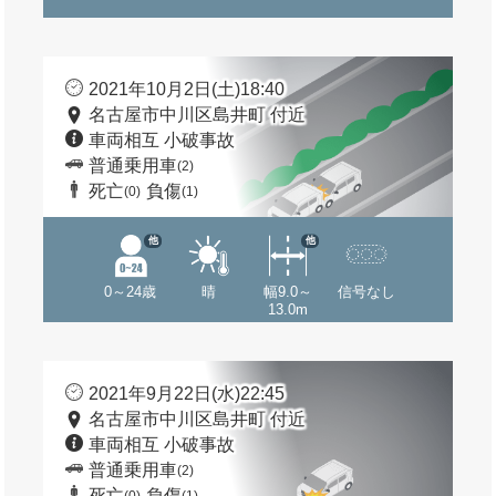
2021年10月2日(土)18:40
名古屋市中川区島井町 付近
車両相互 小破事故
普通乗用車
(2)
死亡
負傷
(0)
(1)
他
他
0～24歳
晴
幅9.0～
信号なし
13.0m
2021年9月22日(水)22:45
名古屋市中川区島井町 付近
車両相互 小破事故
普通乗用車
(2)
死亡
負傷