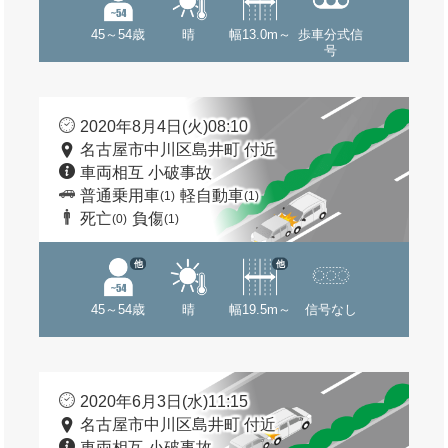
45～54歳
晴
幅13.0m～
歩車分式信
号
2020年8月4日(火)08:10
名古屋市中川区島井町 付近
車両相互 小破事故
普通乗用車
軽自動車
(1)
(1)
死亡
負傷
(0)
(1)
他
他
45～54歳
晴
幅19.5m～
信号なし
2020年6月3日(水)11:15
名古屋市中川区島井町 付近
車両相互 小破事故