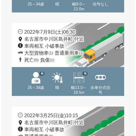
25～34歳
晴
幅9.0～
信号なし
13.0m
2022年7月9日(土)06:30
名古屋市中川区島井町 付近
車両相互 小破事故
大型貨物車
普通乗用車
(1)
(1)
死亡
負傷
(0)
(1)
他
他
25～34歳
晴
幅13.0～
歩車分式信
19.5m
号
2022年3月25日(金)10:15
名古屋市中川区島井町 付近
車両相互 小破事故