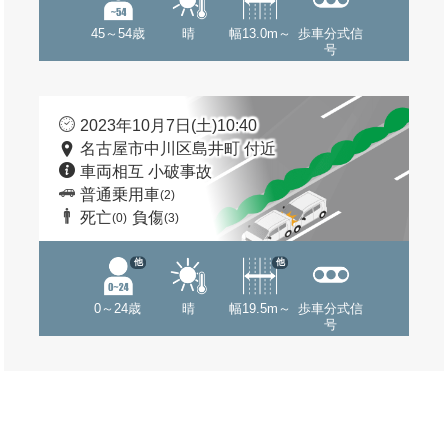
45～54歳
晴
幅13.0m～
歩車分式信
号
2023年10月7日(土)10:40
名古屋市中川区島井町 付近
車両相互 小破事故
普通乗用車
(2)
死亡
負傷
(0)
(3)
他
他
0～24歳
晴
幅19.5m～
歩車分式信
号