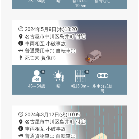
25～34歳
晴
幅13.0～
信号なし
19.5m
2024年5月9日(木)18:20
名古屋市中川区島井町 付近
車両相互 小破事故
普通乗用車
自転車
(1)
(1)
死亡
負傷
(0)
(1)
他
他
45～54歳
晴
幅13.0m～
歩車分式信
号
2024年3月12日(火)10:05
名古屋市中川区島井町 付近
車両相互 小破事故
普通貨物車
自転車
(1)
(1)