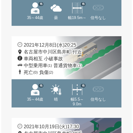
他
他
35～44歳
曇
幅19.5m～
信号なし
2021年12月8日(水)20:25
名古屋市中川区島井町 付近
車両相互 小破事故
中型乗用車
普通貨物車
(1)
(1)
死亡
負傷
(0)
(2)
他
他
35～44歳
晴
幅5.5～
信号なし
9.0m
2021年10月19日(火)17:30