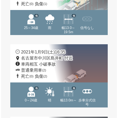
死亡
負傷
(0)
(1)
他
他
25～34歳
雨
幅13.0～
信号なし
19.5m
2021年1月9日(土)16:35
名古屋市中川区島井町 付近
車両相互 小破事故
普通乗用車
(2)
死亡
負傷
(0)
(2)
他
他
0～24歳
晴
幅13.0m～
歩車分式信
号