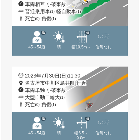
車両相互 小破事故
普通乗用車
軽自動車
(1)
(1)
死亡
負傷
(0)
(1)
他
他
45～54歳
晴
幅19.5m～
信号なし
2023年7月30日(日)11:30
名古屋市中川区島井町 付近
車両単独 小破事故
大型自動二輪大
(1)
死亡
負傷
(0)
(1)
他
他
45～54歳
晴
幅5.5～
信号なし
9.0m