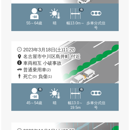
他
他
55～64歳
晴
幅13.0m～
歩車分式信
号
2023年3月18日(土)11:20
名古屋市中川区島井町 付近
車両相互 小破事故
普通乗用車
(2)
死亡
負傷
(0)
(1)
他
他
45～54歳
晴
幅13.0～
歩車分式信
19.5m
号