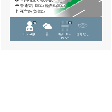
普通乗用車
軽自動車
(1)
(1)
死亡
負傷
(0)
(1)
他
他
0～24歳
曇
幅13.0～
信号なし
19.5m