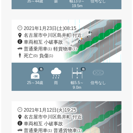
35～44歳
曇
幅13.0～
信号なし
19.5m
2021年1月23日(土)08:15
名古屋市中川区島井町 付近
車両相互 小破事故
普通乗用車
軽貨物車
(1)
(1)
死亡
負傷
(0)
(1)
他
他
25～34歳
雨
幅5.5～
信号なし
9.0m
2021年1月12日(火)19:25
名古屋市中川区島井町 付近
車両相互 小破事故
普通乗用車
普通貨物車
(1)
(1)