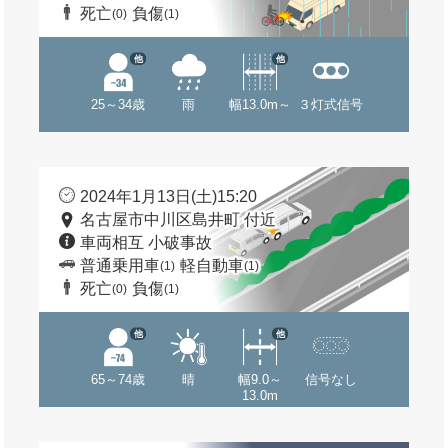
死亡
負傷
(0)
(1)
他
他
25～34歳
雨
幅13.0m～
３灯式信号
2024年1月13日(土)15:20
名古屋市中川区島井町 付近
車両相互 小破事故
普通乗用車
軽自動車
(1)
(1)
死亡
負傷
(0)
(1)
他
他
65～74歳
晴
幅9.0～
信号なし
13.0m