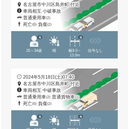
名古屋市中川区島井町 付近
車両相互 小破事故
普通乗用車
(2)
死亡
負傷
(0)
(2)
他
他
25～34歳
晴
幅9.0～
信号なし
13.0m
2024年5月18日(土)07:40
名古屋市中川区島井町 付近
車両相互 中破事故
普通乗用車
普通貨物車
(2)
(1)
死亡
負傷
(0)
(2)
他
他