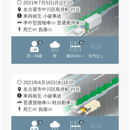
2021年7月5日(月)23:10
名古屋市中川区島井町 付近
車両相互 小破事故
準中型貨物車
普通乗用車
(1)
(1)
死亡
負傷
(0)
(1)
他
他
25～34歳
雨
幅19.5m～
信号なし
2021年6月16日(水)16:05
名古屋市中川区島井町 付近
車両相互 小破事故
普通貨物車
軽自動車
(1)
(1)
死亡
負傷
(0)
(3)
他
他