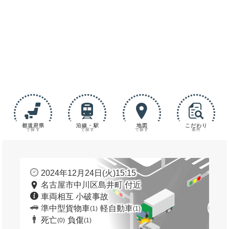
都道府県
沿線・駅
地図
こだわり
で探す
で探す
で探す
条件
2024年12月24日(火)15:15
名古屋市中川区島井町 付近
車両相互 小破事故
準中型貨物車
軽自動車
(1)
(1)
死亡
負傷
(0)
(1)