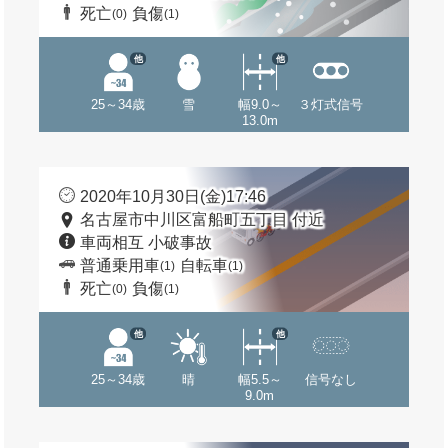
死亡
負傷
(0)
(1)
他
他
25～34歳
雪
幅9.0～
３灯式信号
13.0m
2020年10月30日(金)17:46
名古屋市中川区富船町五丁目 付近
車両相互 小破事故
普通乗用車
自転車
(1)
(1)
死亡
負傷
(0)
(1)
他
他
25～34歳
晴
幅5.5～
信号なし
9.0m