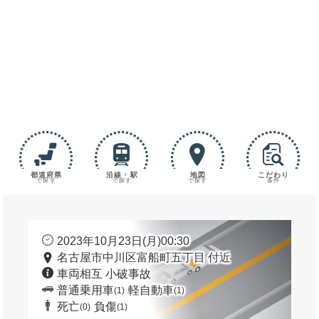
都道府県
沿線・駅
地図
こだわり
で探す
で探す
で探す
条件
2023年10月23日(月)00:30
名古屋市中川区富船町五丁目 付近
車両相互 小破事故
普通乗用車
軽自動車
(1)
(1)
死亡
負傷
(0)
(1)