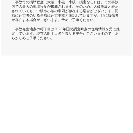
・事故毎の損壊程度（大破・中破・小破・損害なし）は、その事故
内での最大の損壊程度が掲載されます。そのため、大破事故と表示
されていても、中破や小破の車両が存在する場合がございます。同
様に死亡者のいる事故は死亡事故と表記していますが、他に負傷者
が存在する場合がございます。予めご了承ください。
・事故発生地点の町丁目は2020年国勢調査時点の住所情報を元に推
定しています。現在の町丁目名と異なる場合がございますので、あ
らかじめご了承ください。