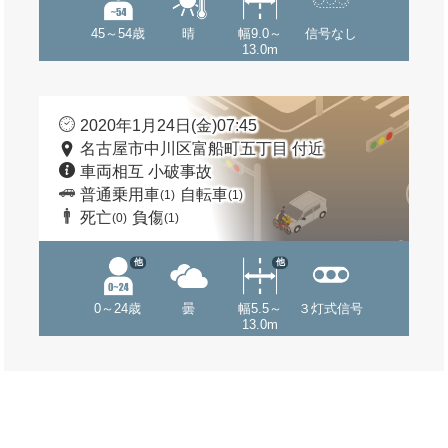
45～54歳
晴
幅9.0～
信号なし
13.0m
2020年1月24日(金)07:45
名古屋市中川区富船町五丁目 付近
車両相互 小破事故
普通乗用車
自転車
(1)
(1)
死亡
負傷
(0)
(1)
他
他
0～24歳
曇
幅5.5～
３灯式信号
13.0m