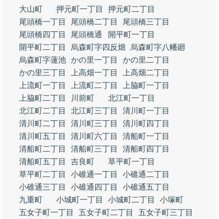
大山町
押元町一丁目
押元町二丁目
尾頭橋一丁目
尾頭橋二丁目
尾頭橋三丁目
尾頭橋四丁目
尾頭橋通
開平町一丁目
開平町二丁目
烏森町字四反畑
烏森町字八幡廻
烏森町字蓮池
かの里一丁目
かの里二丁目
かの里三丁目
上高畑一丁目
上高畑二丁目
上流町一丁目
上流町二丁目
上脇町一丁目
上脇町二丁目
川前町
北江町一丁目
北江町二丁目
北江町三丁目
清川町一丁目
清川町二丁目
清川町三丁目
清川町四丁目
清川町五丁目
清川町六丁目
清船町一丁目
清船町二丁目
清船町三丁目
清船町四丁目
清船町五丁目
吉良町
草平町一丁目
草平町二丁目
小碓通一丁目
小碓通二丁目
小碓通三丁目
小碓通四丁目
小碓通五丁目
九重町
小城町一丁目
小城町二丁目
小塚町
五女子町一丁目
五女子町二丁目
五女子町三丁目