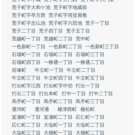
荒子町字大和ケ池
荒子町字地蔵前
荒子町字亭方西
荒子町字塔堂屋敷
荒子町字念仏池
荒子町字六田池
荒子一丁目
荒子二丁目
荒子四丁目
荒子五丁目
荒越町一丁目
荒越町二丁目
荒中町
一色新町一丁目
一色新町二丁目
一色新町三丁目
石場町一丁目
石場町二丁目
石場町三丁目
石場町四丁目
一柳通一丁目
一柳通二丁目
岩塚町
牛立町一丁目
牛立町二丁目
牛立町三丁目
牛立町四丁目
牛立町五丁目
打出町字江西
打出町字中切
打出一丁目
打出二丁目
打出本町
打中一丁目
打中二丁目
馬手町一丁目
馬手町二丁目
馬手町三丁目
運河町
運河通
榎津西町
榎松町
笈瀬町一丁目
笈瀬町二丁目
応仁町一丁目
応仁町二丁目
大塩町一丁目
大塩町二丁目
大塩町三丁目
大畑町一丁目
大畑町二丁目