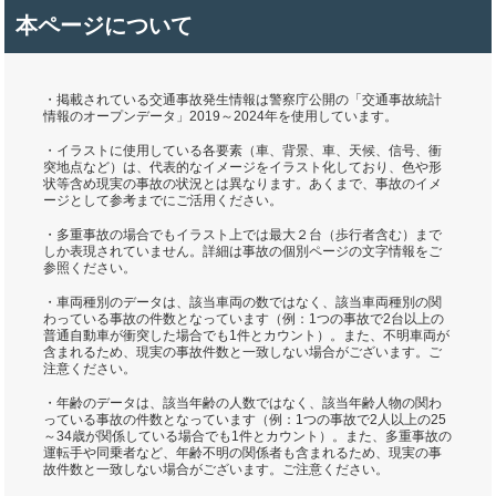
本ページについて
・掲載されている交通事故発生情報は警察庁公開の「交通事故統計
情報のオープンデータ」2019～2024年を使用しています。
・イラストに使用している各要素（車、背景、車、天候、信号、衝
突地点など）は、代表的なイメージをイラスト化しており、色や形
状等含め現実の事故の状況とは異なります。あくまで、事故のイメ
ージとして参考までにご活用ください。
・多重事故の場合でもイラスト上では最大２台（歩行者含む）まで
しか表現されていません。詳細は事故の個別ページの文字情報をご
参照ください。
・車両種別のデータは、該当車両の数ではなく、該当車両種別の関
わっている事故の件数となっています（例：1つの事故で2台以上の
普通自動車が衝突した場合でも1件とカウント）。また、不明車両が
含まれるため、現実の事故件数と一致しない場合がございます。ご
注意ください。
・年齢のデータは、該当年齢の人数ではなく、該当年齢人物の関わ
っている事故の件数となっています（例：1つの事故で2人以上の25
～34歳が関係している場合でも1件とカウント）。また、多重事故の
運転手や同乗者など、年齢不明の関係者も含まれるため、現実の事
故件数と一致しない場合がございます。ご注意ください。