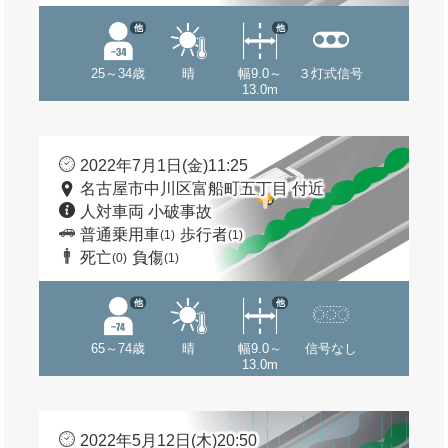
他
他
25～34歳
晴
幅9.0～
３灯式信号
13.0m
2022年7月1日(金)11:25
名古屋市中川区富船町五丁目 付近
人対車両 小破事故
普通乗用車
歩行者
(1)
(1)
死亡
負傷
(0)
(1)
他
他
65～74歳
晴
幅9.0～
信号なし
13.0m
2022年5月12日(木)20:50