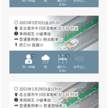
45～54歳
晴
幅5.5～
信号なし
9.0m
2021年3月5日(金)20:20
名古屋市中川区富船町五丁目 付近
車両相互 小破事故
普通乗用車
軽自動車
(1)
(1)
死亡
負傷
(0)
(2)
他
他
35～44歳
雨
幅5.5～
信号なし
9.0m
2021年1月29日(金)19:00
名古屋市中川区富船町五丁目 付近
車両相互 小破事故
普通乗用車
普通貨物車
(1)
(1)