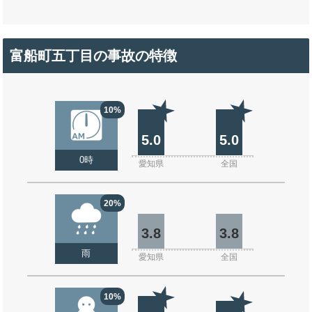
富船町五丁目の事故の特徴
10%
5.0
5.0
0時
愛知県
全国
20%
3.8
3.8
雨
愛知県
全国
10%