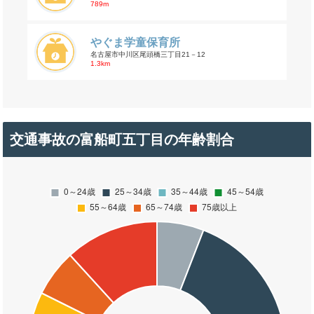
789m
やぐま学童保育所
名古屋市中川区尾頭橋三丁目21－12
1.3km
交通事故の富船町五丁目の年齢割合