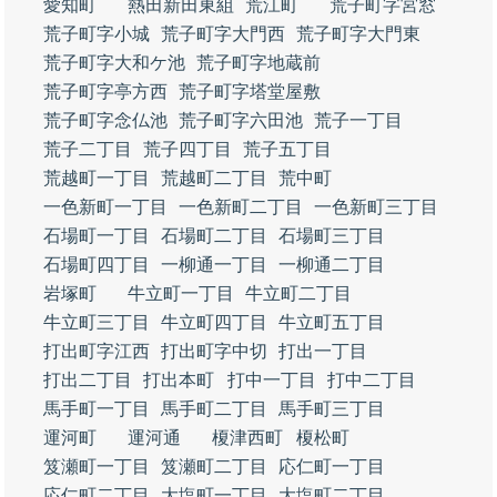
愛知町
熱田新田東組
荒江町
荒子町字宮窓
荒子町字小城
荒子町字大門西
荒子町字大門東
荒子町字大和ケ池
荒子町字地蔵前
荒子町字亭方西
荒子町字塔堂屋敷
荒子町字念仏池
荒子町字六田池
荒子一丁目
荒子二丁目
荒子四丁目
荒子五丁目
荒越町一丁目
荒越町二丁目
荒中町
一色新町一丁目
一色新町二丁目
一色新町三丁目
石場町一丁目
石場町二丁目
石場町三丁目
石場町四丁目
一柳通一丁目
一柳通二丁目
岩塚町
牛立町一丁目
牛立町二丁目
牛立町三丁目
牛立町四丁目
牛立町五丁目
打出町字江西
打出町字中切
打出一丁目
打出二丁目
打出本町
打中一丁目
打中二丁目
馬手町一丁目
馬手町二丁目
馬手町三丁目
運河町
運河通
榎津西町
榎松町
笈瀬町一丁目
笈瀬町二丁目
応仁町一丁目
応仁町二丁目
大塩町一丁目
大塩町二丁目