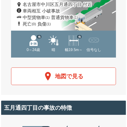
名古屋市中川区五月通四丁目 付近
車両相互 小破事故
中型貨物車
普通貨物車
(1)
(1)
死亡
負傷
(0)
(1)
他
他
0～24歳
晴
幅19.5m～
信号なし
地図で見る
五月通四丁目の事故の特徴