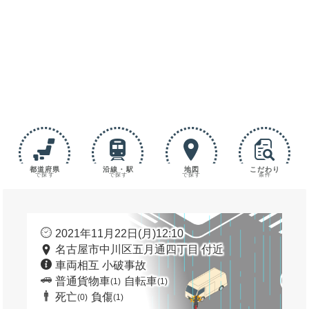
都道府県
沿線・駅
地図
こだわり
で探す
で探す
で探す
条件
2021年11月22日(月)12:10
名古屋市中川区五月通四丁目 付近
車両相互 小破事故
普通貨物車
自転車
(1)
(1)
死亡
負傷
(0)
(1)