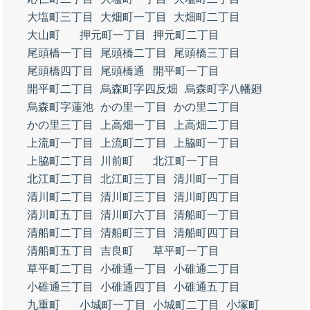
大塩町三丁目
大畑町一丁目
大畑町二丁目
大山町
押元町一丁目
押元町二丁目
尾頭橋一丁目
尾頭橋二丁目
尾頭橋三丁目
尾頭橋四丁目
尾頭橋通
開平町一丁目
開平町二丁目
烏森町字四反畑
烏森町字八幡廻
烏森町字蓮池
かの里一丁目
かの里二丁目
かの里三丁目
上高畑一丁目
上高畑二丁目
上流町一丁目
上流町二丁目
上脇町一丁目
上脇町二丁目
川前町
北江町一丁目
北江町二丁目
北江町三丁目
清川町一丁目
清川町二丁目
清川町三丁目
清川町四丁目
清川町五丁目
清川町六丁目
清船町一丁目
清船町二丁目
清船町三丁目
清船町四丁目
清船町五丁目
吉良町
草平町一丁目
草平町二丁目
小碓通一丁目
小碓通二丁目
小碓通三丁目
小碓通四丁目
小碓通五丁目
九重町
小城町一丁目
小城町二丁目
小塚町