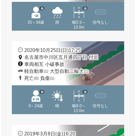
他
他
25～34歳
雨
幅5.5～
信号なし
13.0m
2020年10月25日(日)17:25
名古屋市中川区五月通四丁目 付近
車両相互 小破事故
軽自動車
大型自動二輪大
(1)
(1)
死亡
負傷
(0)
(1)
他
他
0～24歳
晴
幅9.0～
信号なし
13.0m
2019年3月8日(金)16:20