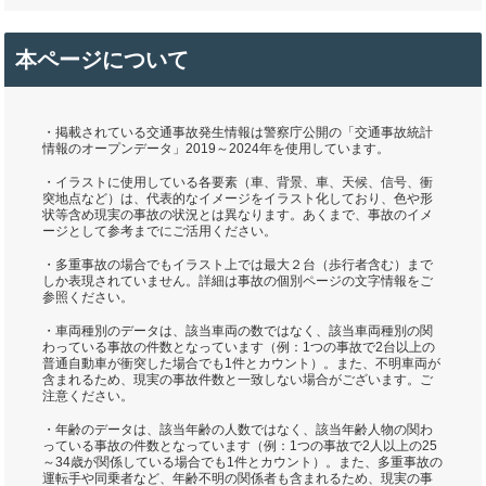
本ページについて
・掲載されている交通事故発生情報は警察庁公開の「交通事故統計
情報のオープンデータ」2019～2024年を使用しています。
・イラストに使用している各要素（車、背景、車、天候、信号、衝
突地点など）は、代表的なイメージをイラスト化しており、色や形
状等含め現実の事故の状況とは異なります。あくまで、事故のイメ
ージとして参考までにご活用ください。
・多重事故の場合でもイラスト上では最大２台（歩行者含む）まで
しか表現されていません。詳細は事故の個別ページの文字情報をご
参照ください。
・車両種別のデータは、該当車両の数ではなく、該当車両種別の関
わっている事故の件数となっています（例：1つの事故で2台以上の
普通自動車が衝突した場合でも1件とカウント）。また、不明車両が
含まれるため、現実の事故件数と一致しない場合がございます。ご
注意ください。
・年齢のデータは、該当年齢の人数ではなく、該当年齢人物の関わ
っている事故の件数となっています（例：1つの事故で2人以上の25
～34歳が関係している場合でも1件とカウント）。また、多重事故の
運転手や同乗者など、年齢不明の関係者も含まれるため、現実の事