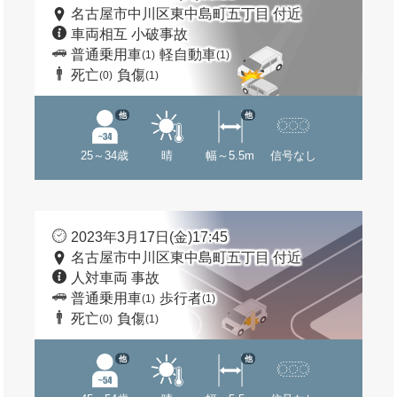
名古屋市中川区東中島町五丁目 付近
車両相互 小破事故
普通乗用車
軽自動車
(1)
(1)
死亡
負傷
(0)
(1)
他
他
25～34歳
晴
幅～5.5m
信号なし
2023年3月17日(金)17:45
名古屋市中川区東中島町五丁目 付近
人対車両 事故
普通乗用車
歩行者
(1)
(1)
死亡
負傷
(0)
(1)
他
他