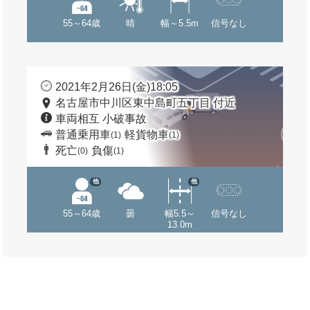
55～64歳
晴
幅～5.5m
信号なし
2021年2月26日(金)18:05
名古屋市中川区東中島町五丁目 付近
車両相互 小破事故
普通乗用車
軽貨物車
(1)
(1)
死亡
負傷
(0)
(1)
他
他
55～64歳
曇
幅5.5～
信号なし
13.0m