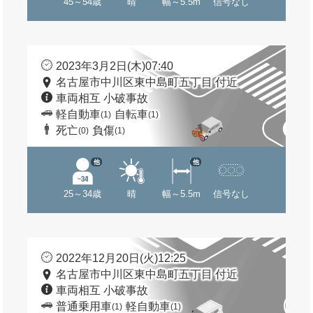
45～54歳
晴
幅～5.5m
信号なし
2023年3月2日(木)07:40
名古屋市中川区東中島町五丁目 付近
車両相互 小破事故
軽自動車
自転車
(1)
(1)
死亡
負傷
(0)
(1)
他
他
25～34歳
晴
幅～5.5m
信号なし
2022年12月20日(火)12:25
名古屋市中川区東中島町五丁目 付近
車両相互 小破事故
普通乗用車
軽自動車
(1)
(1)