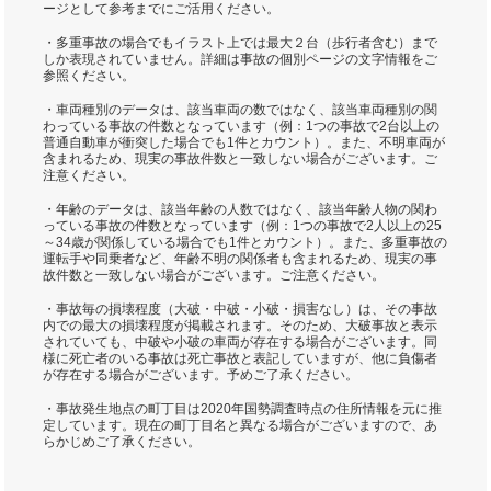
ージとして参考までにご活用ください。
・多重事故の場合でもイラスト上では最大２台（歩行者含む）まで
しか表現されていません。詳細は事故の個別ページの文字情報をご
参照ください。
・車両種別のデータは、該当車両の数ではなく、該当車両種別の関
わっている事故の件数となっています（例：1つの事故で2台以上の
普通自動車が衝突した場合でも1件とカウント）。また、不明車両が
含まれるため、現実の事故件数と一致しない場合がございます。ご
注意ください。
・年齢のデータは、該当年齢の人数ではなく、該当年齢人物の関わ
っている事故の件数となっています（例：1つの事故で2人以上の25
～34歳が関係している場合でも1件とカウント）。また、多重事故の
運転手や同乗者など、年齢不明の関係者も含まれるため、現実の事
故件数と一致しない場合がございます。ご注意ください。
・事故毎の損壊程度（大破・中破・小破・損害なし）は、その事故
内での最大の損壊程度が掲載されます。そのため、大破事故と表示
されていても、中破や小破の車両が存在する場合がございます。同
様に死亡者のいる事故は死亡事故と表記していますが、他に負傷者
が存在する場合がございます。予めご了承ください。
・事故発生地点の町丁目は2020年国勢調査時点の住所情報を元に推
定しています。現在の町丁目名と異なる場合がございますので、あ
らかじめご了承ください。