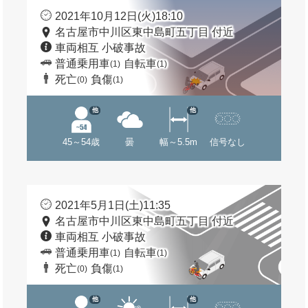
2021年10月12日(火)18:10
名古屋市中川区東中島町五丁目 付近
車両相互 小破事故
普通乗用車
自転車
(1)
(1)
死亡
負傷
(0)
(1)
他
他
45～54歳
曇
幅～5.5m
信号なし
2021年5月1日(土)11:35
名古屋市中川区東中島町五丁目 付近
車両相互 小破事故
普通乗用車
自転車
(1)
(1)
死亡
負傷
(0)
(1)
他
他