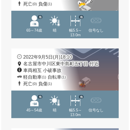
死亡
負傷
(0)
(1)
他
他
65～74歳
晴
幅5.5～
信号なし
13.0m
2022年9月5日(月)18:10
名古屋市中川区東中島町五丁目 付近
車両相互 小破事故
軽自動車
自転車
(1)
(1)
死亡
負傷
(0)
(1)
他
他
45～54歳
晴
幅5.5～
信号なし
13.0m