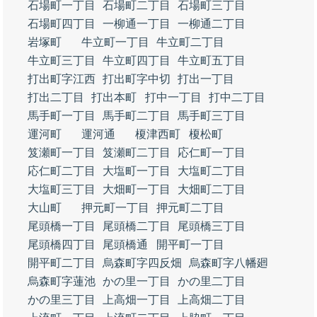
石場町一丁目
石場町二丁目
石場町三丁目
石場町四丁目
一柳通一丁目
一柳通二丁目
岩塚町
牛立町一丁目
牛立町二丁目
牛立町三丁目
牛立町四丁目
牛立町五丁目
打出町字江西
打出町字中切
打出一丁目
打出二丁目
打出本町
打中一丁目
打中二丁目
馬手町一丁目
馬手町二丁目
馬手町三丁目
運河町
運河通
榎津西町
榎松町
笈瀬町一丁目
笈瀬町二丁目
応仁町一丁目
応仁町二丁目
大塩町一丁目
大塩町二丁目
大塩町三丁目
大畑町一丁目
大畑町二丁目
大山町
押元町一丁目
押元町二丁目
尾頭橋一丁目
尾頭橋二丁目
尾頭橋三丁目
尾頭橋四丁目
尾頭橋通
開平町一丁目
開平町二丁目
烏森町字四反畑
烏森町字八幡廻
烏森町字蓮池
かの里一丁目
かの里二丁目
かの里三丁目
上高畑一丁目
上高畑二丁目