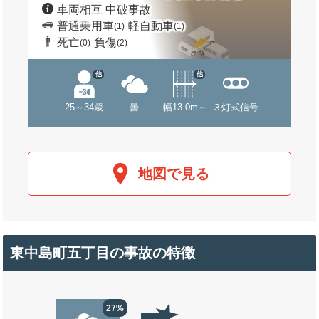
車両相互 中破事故
普通乗用車
軽自動車
(1)
(1)
死亡
負傷
(0)
(2)
他
他
25～34歳
曇
幅13.0m～
３灯式信号
地図で見る
東中島町五丁目の事故の特徴
27%