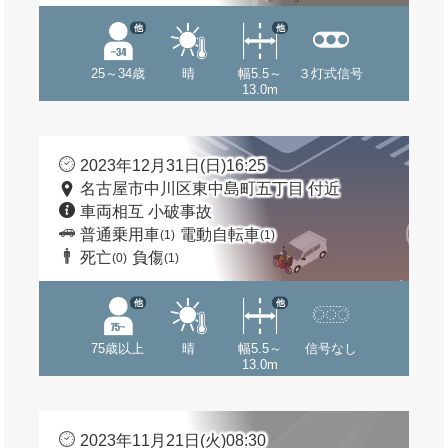
他
他
25～34歳
晴
幅5.5～
３灯式信号
13.0m
2023年12月31日(日)16:25
名古屋市中川区東中島町五丁目 付近
車両相互 小破事故
普通乗用車
電動自転車
(1)
(1)
死亡
負傷
(0)
(1)
他
他
75歳以上
晴
幅5.5～
信号なし
13.0m
2023年11月21日(火)08:30