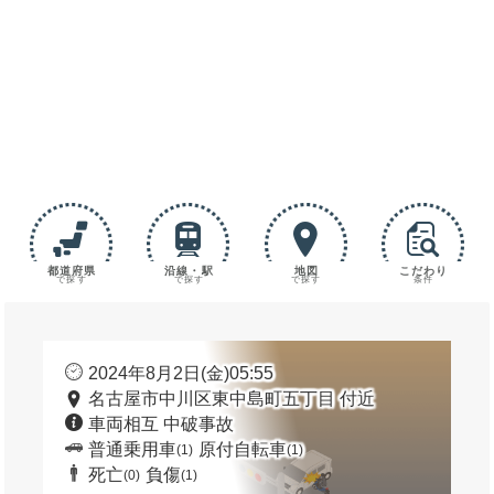
都道府県
沿線・駅
地図
こだわり
で探す
で探す
で探す
条件
2024年8月2日(金)05:55
名古屋市中川区東中島町五丁目 付近
車両相互 中破事故
普通乗用車
原付自転車
(1)
(1)
死亡
負傷
(0)
(1)