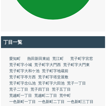
丁目一覧
愛知町
熱田新田東組
荒江町
荒子町字宮窓
荒子町字小城
荒子町字大門西
荒子町字大門東
荒子町字大和ケ池
荒子町字地蔵前
荒子町字亭方西
荒子町字塔堂屋敷
荒子町字念仏池
荒子町字六田池
荒子一丁目
荒子二丁目
荒子四丁目
荒子五丁目
荒越町一丁目
荒越町二丁目
荒中町
一色新町一丁目
一色新町二丁目
一色新町三丁目